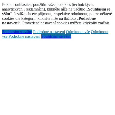
Pokud souhlasíte s použitím všech cookies (technických,
analytických i reklamních), klikněte níže na tlačítko „
Souhlasím se
vším
“. Jestliže chcete přijmout, respektive odmítnout, pouze některé
cookies dle kategorií, klikněte níže na tlačítko „
Podrobné
nastavení
“. Provedené nastavení cookies můžete kdykoliv změnit.
Souhlasím se vším
Podrobné nastavení
Odmítnout vše
Odmítnout
vše
Podrobné nastavení
Souhlasím se vším