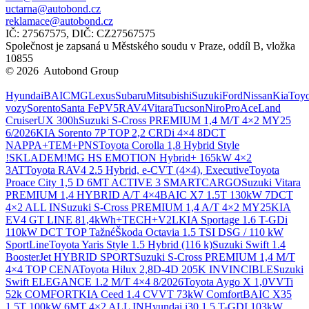
uctarna@autobond.cz
reklamace@autobond.cz
IČ: 27567575, DIČ: CZ27567575
Společnost je zapsaná u Městského soudu v Praze, oddíl B, vložka
10855
© 2026 Autobond Group
Otevřít nastavení preferencí cookies.
Hyundai
BAIC
MG
Lexus
Subaru
Mitsubishi
Suzuki
Ford
Nissan
Kia
Toyo
vozy
Sorento
Santa Fe
PV5
RAV4
Vitara
Tucson
Niro
ProAce
Land
Cruiser
UX 300h
Suzuki S-Cross PREMIUM 1,4 M/T 4×2 MY25
6/2026
KIA Sorento 7P TOP 2,2 CRDi 4×4 8DCT
NAPPA+TEM+PNS
Toyota Corolla 1,8 Hybrid Style
!SKLADEM!
MG HS EMOTION Hybrid+ 165kW 4×2
3AT
Toyota RAV4 2.5 Hybrid, e-CVT (4×4), Executive
Toyota
Proace City 1,5 D 6MT ACTIVE 3 SMARTCARGO
Suzuki Vitara
PREMIUM 1,4 HYBRID A/T 4×4
BAIC X7 1.5T 130kW 7DCT
4×2 ALL IN
Suzuki S-Cross PREMIUM 1,4 A/T 4×2 MY25
KIA
EV4 GT LINE 81,4kWh+TECH+V2L
KIA Sportage 1.6 T-GDi
110kW DCT TOP Tažné
Škoda Octavia 1.5 TSI DSG / 110 kW
SportLine
Toyota Yaris Style 1.5 Hybrid (116 k)
Suzuki Swift 1.4
BoosterJet HYBRID SPORT
Suzuki S-Cross PREMIUM 1,4 M/T
4×4 TOP CENA
Toyota Hilux 2,8D-4D 205K INVINCIBLE
Suzuki
Swift ELEGANCE 1.2 M/T 4×4 8/2026
Toyota Aygo X 1,0VVTi
52k COMFORT
KIA Ceed 1.4 CVVT 73kW Comfort
BAIC X35
1.5T 100kW 6MT 4×2 ALL IN
Hyundai i30 1.5 T-GDI 103kW