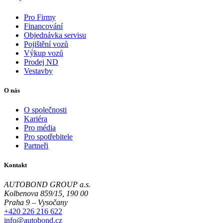
Pro Firmy
Financování
Objednávka servisu
Pojištění vozů
Výkup vozů
Prodej ND
Vestavby
O nás
O společnosti
Kariéra
Pro média
Pro spotřebitele
Partneři
Kontakt
AUTOBOND GROUP a.s.
Kolbenova 859/15, 190 00
Praha 9 – Vysočany
+420 226 216 622
info@autobond.cz