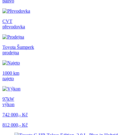
palivo
CVT
převodovka
Toyota Šumperk
prodejna
1000 km
najeto
97kW
výkon
742 000,- Kč
812 000,- Kč