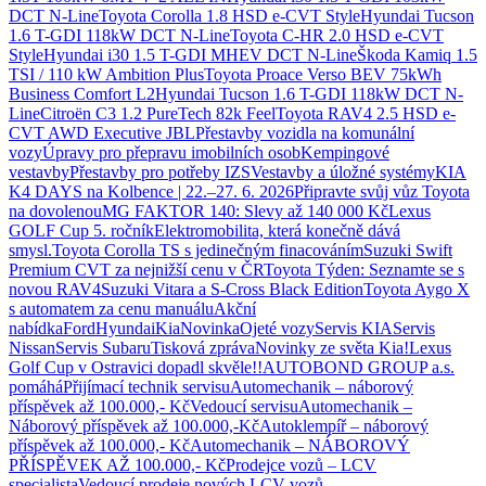
DCT N-Line
Toyota Corolla 1.8 HSD e-CVT Style
Hyundai Tucson
1.6 T-GDI 118kW DCT N-Line
Toyota C-HR 2.0 HSD e-CVT
Style
Hyundai i30 1.5 T-GDI MHEV DCT N-Line
Škoda Kamiq 1.5
TSI / 110 kW Ambition Plus
Toyota Proace Verso BEV 75kWh
Business Comfort L2
Hyundai Tucson 1.6 T-GDI 118kW DCT N-
Line
Citroën C3 1.2 PureTech 82k Feel
Toyota RAV4 2.5 HSD e-
CVT AWD Executive JBL
Přestavby vozidla na komunální
vozy
Úpravy pro přepravu imobilních osob
Kempingové
vestavby
Přestavby pro potřeby IZS
Vestavby a úložné systémy
KIA
K4 DAYS na Kolbence | 22.–27. 6. 2026
Připravte svůj vůz Toyota
na dovolenou
MG FAKTOR 140: Slevy až 140 000 Kč
Lexus
GOLF Cup 5. ročník
Elektromobilita, která konečně dává
smysl.
Toyota Corolla TS s jedinečným finacováním
Suzuki Swift
Premium CVT za nejnižší cenu v ČR
Toyota Týden: Seznamte se s
novou RAV4
Suzuki Vitara a S-Cross Black Edition
Toyota Aygo X
s automatem za cenu manuálu
Akční
nabídka
Ford
Hyundai
Kia
Novinka
Ojeté vozy
Servis KIA
Servis
Nissan
Servis Subaru
Tisková zpráva
Novinky ze světa Kia!
Lexus
Golf Cup v Ostravici dopadl skvěle!!
AUTOBOND GROUP a.s.
pomáhá
Přijímací technik servisu
Automechanik – náborový
příspěvek až 100.000,- Kč
Vedoucí servisu
Automechanik –
Náborový příspěvek až 100.000,-Kč
Autoklempíř – náborový
příspěvek až 100.000,- Kč
Automechanik – NÁBOROVÝ
PŘÍSPĚVEK AŽ 100.000,- Kč
Prodejce vozů – LCV
specialista
Vedoucí prodeje nových LCV vozů