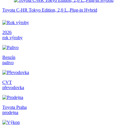
Toyota C-HR Tokyo Edition, 2,0 L.,Plug-in Hybrid
2026
rok výroby
Benzín
palivo
CVT
převodovka
Toyota Praha
prodejna