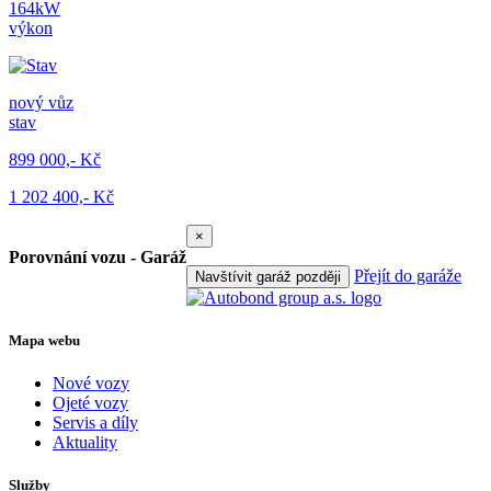
164kW
výkon
nový vůz
stav
899 000,- Kč
1 202 400,- Kč
×
Porovnání vozu - Garáž
Přejít do garáže
Navštívit garáž později
Mapa webu
Nové vozy
Ojeté vozy
Servis a díly
Aktuality
Služby