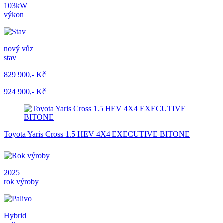
103kW
výkon
nový vůz
stav
829 900,- Kč
924 900,- Kč
Toyota Yaris Cross 1.5 HEV 4X4 EXECUTIVE BITONE
2025
rok výroby
Hybrid