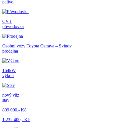
palivo
CVT
převodovka
Osobní vozy Toyota Ostrava – Svinov
prodejna
164kW
výkon
nový vůz
stav
899 000,- Kč
1 232 400,- Kč