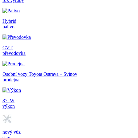
rok výroby
Hybrid
palivo
CVT
převodovka
Osobní vozy Toyota Ostrava – Svinov
prodejna
87kW
výkon
nový vůz
stav