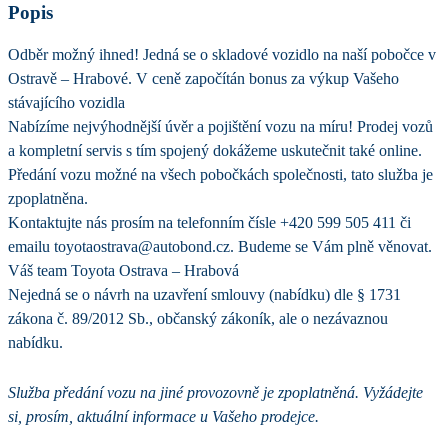
Popis
Odběr možný ihned! Jedná se o skladové vozidlo na naší pobočce v
Ostravě – Hrabové. V ceně započítán bonus za výkup Vašeho
stávajícího vozidla
Nabízíme nejvýhodnější úvěr a pojištění vozu na míru! Prodej vozů
a kompletní servis s tím spojený dokážeme uskutečnit také online.
Předání vozu možné na všech pobočkách společnosti, tato služba je
zpoplatněna.
Kontaktujte nás prosím na telefonním čísle +420 599 505 411 či
emailu toyotaostrava@autobond.cz. Budeme se Vám plně věnovat.
Váš team Toyota Ostrava – Hrabová
Nejedná se o návrh na uzavření smlouvy (nabídku) dle § 1731
zákona č. 89/2012 Sb., občanský zákoník, ale o nezávaznou
nabídku.
Služba předání vozu na jiné provozovně je zpoplatněná. Vyžádejte
si, prosím, aktuální informace u Vašeho prodejce.