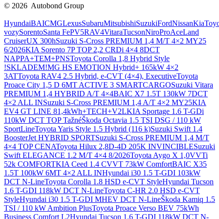
© 2026 Autobond Group
Otevřít nastavení preferencí cookies.
Hyundai
BAIC
MG
Lexus
Subaru
Mitsubishi
Suzuki
Ford
Nissan
Kia
Toyo
vozy
Sorento
Santa Fe
PV5
RAV4
Vitara
Tucson
Niro
ProAce
Land
Cruiser
UX 300h
Suzuki S-Cross PREMIUM 1,4 M/T 4×2 MY25
6/2026
KIA Sorento 7P TOP 2,2 CRDi 4×4 8DCT
NAPPA+TEM+PNS
Toyota Corolla 1,8 Hybrid Style
!SKLADEM!
MG HS EMOTION Hybrid+ 165kW 4×2
3AT
Toyota RAV4 2.5 Hybrid, e-CVT (4×4), Executive
Toyota
Proace City 1,5 D 6MT ACTIVE 3 SMARTCARGO
Suzuki Vitara
PREMIUM 1,4 HYBRID A/T 4×4
BAIC X7 1.5T 130kW 7DCT
4×2 ALL IN
Suzuki S-Cross PREMIUM 1,4 A/T 4×2 MY25
KIA
EV4 GT LINE 81,4kWh+TECH+V2L
KIA Sportage 1.6 T-GDi
110kW DCT TOP Tažné
Škoda Octavia 1.5 TSI DSG / 110 kW
SportLine
Toyota Yaris Style 1.5 Hybrid (116 k)
Suzuki Swift 1.4
BoosterJet HYBRID SPORT
Suzuki S-Cross PREMIUM 1,4 M/T
4×4 TOP CENA
Toyota Hilux 2,8D-4D 205K INVINCIBLE
Suzuki
Swift ELEGANCE 1.2 M/T 4×4 8/2026
Toyota Aygo X 1,0VVTi
52k COMFORT
KIA Ceed 1.4 CVVT 73kW Comfort
BAIC X35
1.5T 100kW 6MT 4×2 ALL IN
Hyundai i30 1.5 T-GDI 103kW
DCT N-Line
Toyota Corolla 1.8 HSD e-CVT Style
Hyundai Tucson
1.6 T-GDI 118kW DCT N-Line
Toyota C-HR 2.0 HSD e-CVT
Style
Hyundai i30 1.5 T-GDI MHEV DCT N-Line
Škoda Kamiq 1.5
TSI / 110 kW Ambition Plus
Toyota Proace Verso BEV 75kWh
Business Comfort L2
Hyundai Tucson 1.6 T-GDI 118kW DCT N-