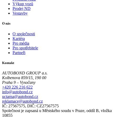
Výkup vozů
Prodej ND
Vestavby
O nás
O společnosti
Kariéra
Pro média
Pro spotřebitele
Partneři
Kontakt
AUTOBOND GROUP a.s.
Kolbenova 859/15, 190 00
Praha 9 – Vysočany
+420 226 216 622
info@autobond.cz
uctarna@autobond.cz
reklamace@autobond.cz
IČ: 27567575, DIČ: CZ27567575
Společnost je zapsaná u Městského soudu v Praze, oddíl B, vložka
10855