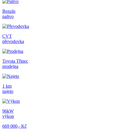
Benzín
palivo
CVT
převodovka
Toyota Třinec
prodejna
1 km
najeto
96kW
výkon
669 000,- Kč