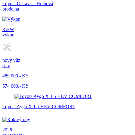
Toyota Ostrava – Hrabová
prodejna
85kW
výkon
nový vůz
stav
489 000,- Kč
574 000,- Kč
Toyota Aygo X 1.5 HEV COMFORT
2026