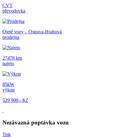
CVT
převodovka
Ojeté vozy – Ostrava-Hrabová
prodejna
27478 km
najeto
85kW
výkon
529 900,- Kč
Nezávazná poptávka vozu
Tisk