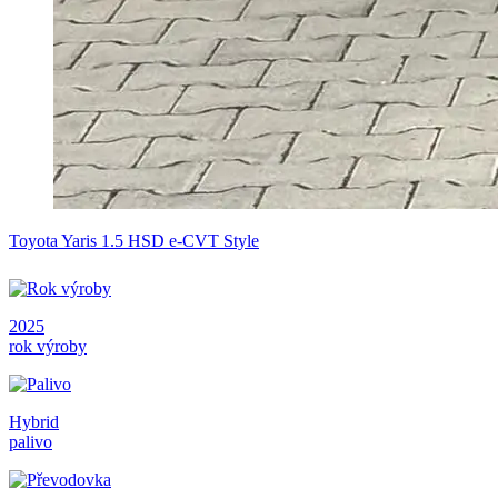
Toyota Yaris 1.5 HSD e-CVT Style
2025
rok výroby
Hybrid
palivo