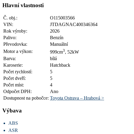
Hlavní vlastnosti
Č. obj.:
O115003566
VIN:
JTDAGNAC400346364
Rok výroby:
2026
Palivo:
Benzín
Převodovka:
Manuální
3
Motor a výkon:
999cm
, 52kW
Barva:
bílá
Karoserie:
Hatchback
Počet rychlostí:
5
Počet dveří:
5
Počet míst:
4
Odpočet DPH:
Ano
Dostupnost na pobočce:
Toyota Ostrava – Hrabová >
Výbava
ABS
ASR