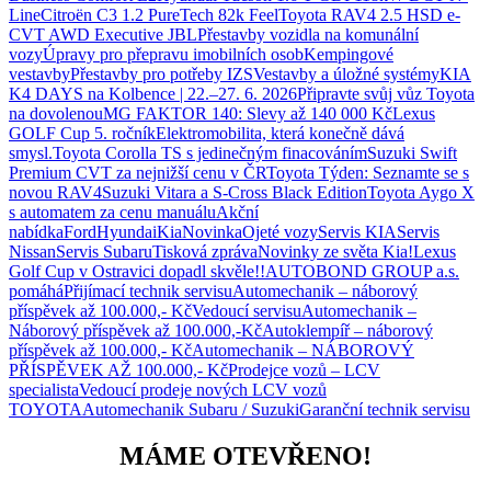
Line
Citroën C3 1.2 PureTech 82k Feel
Toyota RAV4 2.5 HSD e-
CVT AWD Executive JBL
Přestavby vozidla na komunální
vozy
Úpravy pro přepravu imobilních osob
Kempingové
vestavby
Přestavby pro potřeby IZS
Vestavby a úložné systémy
KIA
K4 DAYS na Kolbence | 22.–27. 6. 2026
Připravte svůj vůz Toyota
na dovolenou
MG FAKTOR 140: Slevy až 140 000 Kč
Lexus
GOLF Cup 5. ročník
Elektromobilita, která konečně dává
smysl.
Toyota Corolla TS s jedinečným finacováním
Suzuki Swift
Premium CVT za nejnižší cenu v ČR
Toyota Týden: Seznamte se s
novou RAV4
Suzuki Vitara a S-Cross Black Edition
Toyota Aygo X
s automatem za cenu manuálu
Akční
nabídka
Ford
Hyundai
Kia
Novinka
Ojeté vozy
Servis KIA
Servis
Nissan
Servis Subaru
Tisková zpráva
Novinky ze světa Kia!
Lexus
Golf Cup v Ostravici dopadl skvěle!!
AUTOBOND GROUP a.s.
pomáhá
Přijímací technik servisu
Automechanik – náborový
příspěvek až 100.000,- Kč
Vedoucí servisu
Automechanik –
Náborový příspěvek až 100.000,-Kč
Autoklempíř – náborový
příspěvek až 100.000,- Kč
Automechanik – NÁBOROVÝ
PŘÍSPĚVEK AŽ 100.000,- Kč
Prodejce vozů – LCV
specialista
Vedoucí prodeje nových LCV vozů
TOYOTA
Automechanik Subaru / Suzuki
Garanční technik servisu
MÁME OTEVŘENO!