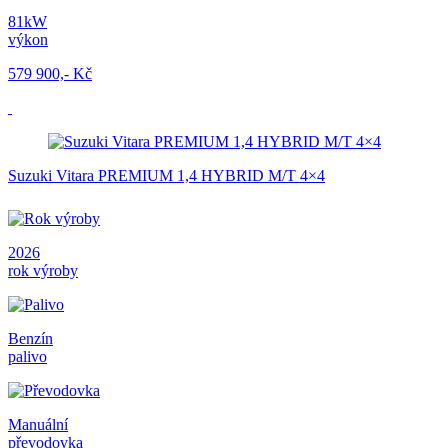
81kW
výkon
579 900,- Kč
Suzuki Vitara PREMIUM 1,4 HYBRID M/T 4×4
2026
rok výroby
Benzín
palivo
Manuální
převodovka