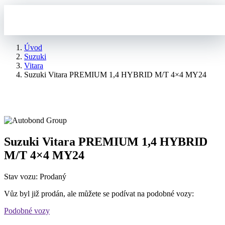
Úvod
Suzuki
Vitara
Suzuki Vitara PREMIUM 1,4 HYBRID M/T 4×4 MY24
Suzuki Vitara PREMIUM 1,4 HYBRID
M/T 4×4 MY24
Stav vozu: Prodaný
Vůz byl již prodán, ale můžete se podívat na podobné vozy:
Podobné vozy