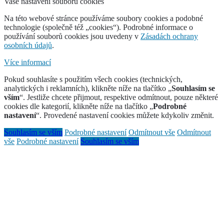
Vaše nastavení souborů cookies
Na této webové stránce používáme soubory cookies a podobné
technologie (společně též „cookies“). Podrobné informace o
používání souborů cookies jsou uvedeny v
Zásadách ochrany
osobních údajů
.
Více informací
Pokud souhlasíte s použitím všech cookies (technických,
analytických i reklamních), klikněte níže na tlačítko „
Souhlasím se
vším
“. Jestliže chcete přijmout, respektive odmítnout, pouze některé
cookies dle kategorií, klikněte níže na tlačítko „
Podrobné
nastavení
“. Provedené nastavení cookies můžete kdykoliv změnit.
Souhlasím se vším
Podrobné nastavení
Odmítnout vše
Odmítnout
vše
Podrobné nastavení
Souhlasím se vším