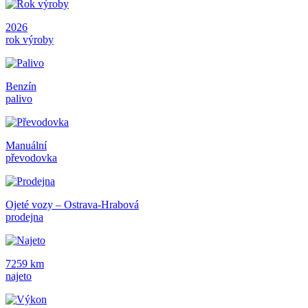
2026
rok výroby
Benzín
palivo
Manuální
převodovka
Ojeté vozy – Ostrava-Hrabová
prodejna
7259 km
najeto