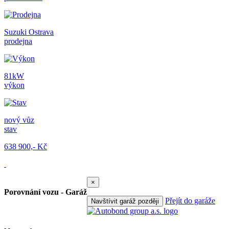
Suzuki Ostrava
prodejna
81kW
výkon
nový vůz
stav
638 900,- Kč
×
Porovnání vozu - Garáž
Přejít do garáže
Navštívit garáž později