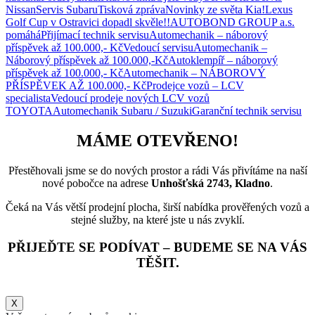
Nissan
Servis Subaru
Tisková zpráva
Novinky ze světa Kia!
Lexus
Golf Cup v Ostravici dopadl skvěle!!
AUTOBOND GROUP a.s.
pomáhá
Přijímací technik servisu
Automechanik – náborový
příspěvek až 100.000,- Kč
Vedoucí servisu
Automechanik –
Náborový příspěvek až 100.000,-Kč
Autoklempíř – náborový
příspěvek až 100.000,- Kč
Automechanik – NÁBOROVÝ
PŘÍSPĚVEK AŽ 100.000,- Kč
Prodejce vozů – LCV
specialista
Vedoucí prodeje nových LCV vozů
TOYOTA
Automechanik Subaru / Suzuki
Garanční technik servisu
MÁME OTEVŘENO!
Přestěhovali jsme se do nových prostor a rádi Vás přivítáme na naší
nové pobočce na adrese
Unhošťská 2743, Kladno
.
Čeká na Vás větší prodejní plocha, širší nabídka prověřených vozů a
stejné služby, na které jste u nás zvyklí.
PŘIJEĎTE SE PODÍVAT – BUDEME SE NA VÁS
TĚŠIT.
X