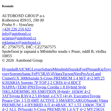
Kontakt
AUTOBOND GROUP a.s.
Kolbenova 859/15, 190 00
Praha 9 – Vysočany
+420 226 216 622
info@autobond.cz
uctarna@autobond.cz
reklamace@autobond.cz
IČ: 27567575, DIČ: CZ27567575
Společnost je zapsaná u Městského soudu v Praze, oddíl B, vložka
10855
© 2026 Autobond Group
Otevřít nastavení preferencí cookies.
Hyundai
BAIC
MG
Lexus
Subaru
Mitsubishi
Suzuki
Ford
Nissan
Kia
Toyo
vozy
Sorento
Santa Fe
PV5
RAV4
Vitara
Tucson
Niro
ProAce
Land
Cruiser
UX 300h
Suzuki S-Cross PREMIUM 1,4 M/T 4×2 MY25
6/2026
KIA Sorento 7P TOP 2,2 CRDi 4×4 8DCT
NAPPA+TEM+PNS
Toyota Corolla 1,8 Hybrid Style
!SKLADEM!
MG HS EMOTION Hybrid+ 165kW 4×2
3AT
Toyota RAV4 2.5 Hybrid, e-CVT (4×4), Executive
Toyota
Proace City 1,5 D 6MT ACTIVE 3 SMARTCARGO
Suzuki Vitara
PREMIUM 1,4 HYBRID A/T 4×4
BAIC X7 1.5T 130kW 7DCT
4×2 ALL IN
Suzuki S-Cross PREMIUM 1,4 A/T 4×2 MY25
KIA