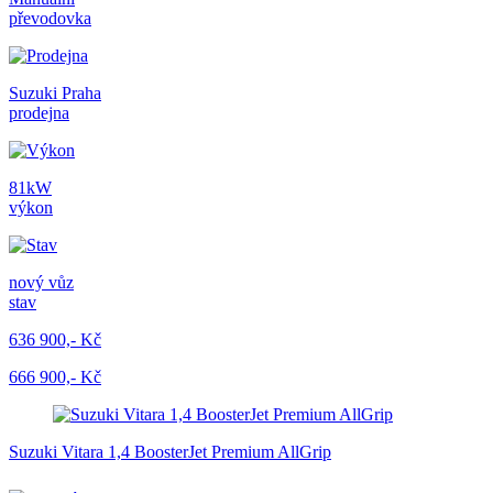
převodovka
Suzuki Praha
prodejna
81kW
výkon
nový vůz
stav
636 900,- Kč
666 900,- Kč
Suzuki Vitara 1,4 BoosterJet Premium AllGrip