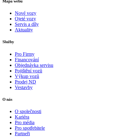
Mapa webu
Nové vozy
Ojeté vozy
Servis a díly
Aktuality
Služby
Pro Firmy
Financování
Objednávka servisu
Pojištění vozů
Výkup vozů
Prodej ND
Vestavby
O nás
O společnosti
Kariéra
Pro média
Pro spotřebitele
Partneři