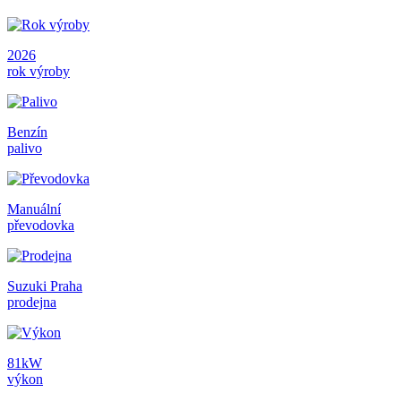
2026
rok výroby
Benzín
palivo
Manuální
převodovka
Suzuki Praha
prodejna
81kW
výkon