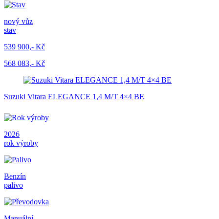
nový vůz
stav
539 900,- Kč
568 083,- Kč
Suzuki Vitara ELEGANCE 1,4 M/T 4×4 BE
2026
rok výroby
Benzín
palivo
Manuální