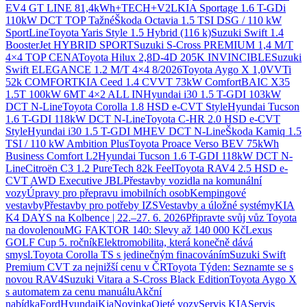
EV4 GT LINE 81,4kWh+TECH+V2L
KIA Sportage 1.6 T-GDi
110kW DCT TOP Tažné
Škoda Octavia 1.5 TSI DSG / 110 kW
SportLine
Toyota Yaris Style 1.5 Hybrid (116 k)
Suzuki Swift 1.4
BoosterJet HYBRID SPORT
Suzuki S-Cross PREMIUM 1,4 M/T
4×4 TOP CENA
Toyota Hilux 2,8D-4D 205K INVINCIBLE
Suzuki
Swift ELEGANCE 1.2 M/T 4×4 8/2026
Toyota Aygo X 1,0VVTi
52k COMFORT
KIA Ceed 1.4 CVVT 73kW Comfort
BAIC X35
1.5T 100kW 6MT 4×2 ALL IN
Hyundai i30 1.5 T-GDI 103kW
DCT N-Line
Toyota Corolla 1.8 HSD e-CVT Style
Hyundai Tucson
1.6 T-GDI 118kW DCT N-Line
Toyota C-HR 2.0 HSD e-CVT
Style
Hyundai i30 1.5 T-GDI MHEV DCT N-Line
Škoda Kamiq 1.5
TSI / 110 kW Ambition Plus
Toyota Proace Verso BEV 75kWh
Business Comfort L2
Hyundai Tucson 1.6 T-GDI 118kW DCT N-
Line
Citroën C3 1.2 PureTech 82k Feel
Toyota RAV4 2.5 HSD e-
CVT AWD Executive JBL
Přestavby vozidla na komunální
vozy
Úpravy pro přepravu imobilních osob
Kempingové
vestavby
Přestavby pro potřeby IZS
Vestavby a úložné systémy
KIA
K4 DAYS na Kolbence | 22.–27. 6. 2026
Připravte svůj vůz Toyota
na dovolenou
MG FAKTOR 140: Slevy až 140 000 Kč
Lexus
GOLF Cup 5. ročník
Elektromobilita, která konečně dává
smysl.
Toyota Corolla TS s jedinečným finacováním
Suzuki Swift
Premium CVT za nejnižší cenu v ČR
Toyota Týden: Seznamte se s
novou RAV4
Suzuki Vitara a S-Cross Black Edition
Toyota Aygo X
s automatem za cenu manuálu
Akční
nabídka
Ford
Hyundai
Kia
Novinka
Ojeté vozy
Servis KIA
Servis