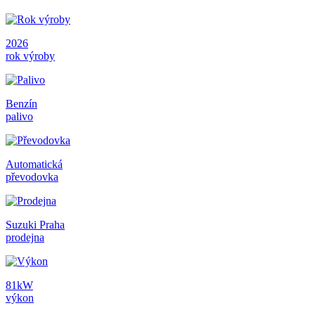
2026
rok výroby
Benzín
palivo
Automatická
převodovka
Suzuki Praha
prodejna
81kW
výkon