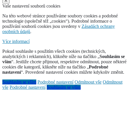
X
Vaše nastavení souborů cookies
Na této webové stránce používáme soubory cookies a podobné
technologie (společně též „cookies“). Podrobné informace o
používání souborů cookies jsou uvedeny v
Zásadách ochrany
osobních údajů
.
Více informací
Pokud souhlasíte s použitím všech cookies (technických,
analytických i reklamních), klikněte níže na tlačítko „
Souhlasím se
vším
“. Jestliže chcete přijmout, respektive odmítnout, pouze některé
cookies dle kategorií, klikněte níže na tlačítko „
Podrobné
nastavení
“. Provedené nastavení cookies můžete kdykoliv změnit.
Souhlasím se vším
Podrobné nastavení
Odmítnout vše
Odmítnout
vše
Podrobné nastavení
Souhlasím se vším