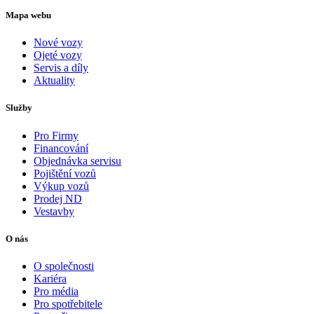
Mapa webu
Nové vozy
Ojeté vozy
Servis a díly
Aktuality
Služby
Pro Firmy
Financování
Objednávka servisu
Pojištění vozů
Výkup vozů
Prodej ND
Vestavby
O nás
O společnosti
Kariéra
Pro média
Pro spotřebitele