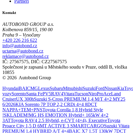
Partneři
Kontakt
AUTOBOND GROUP a.s.
Kolbenova 859/15, 190 00
Praha 9 – Vysočany
+420 226 216 622
info@autobond.cz
uctarna@autobond.cz
reklamace@autobond.cz
IČ: 27567575, DIČ: CZ27567575
Společnost je zapsaná u Městského soudu v Praze, oddíl B, vložka
10855
© 2026 Autobond Group
Otevřít nastavení preferencí cookies.
Hyundai
BAIC
MG
Lexus
Subaru
Mitsubishi
Suzuki
Ford
Nissan
Kia
Toyo
vozy
Sorento
Santa Fe
PV5
RAV4
Vitara
Tucson
Niro
ProAce
Land
Cruiser
UX 300h
Suzuki S-Cross PREMIUM 1,4 M/T 4×2 MY25
6/2026
KIA Sorento 7P TOP 2,2 CRDi 4×4 8DCT
NAPPA+TEM+PNS
Toyota Corolla 1,8 Hybrid Style
!SKLADEM!
MG HS EMOTION Hybrid+ 165kW 4×2
3AT
Toyota RAV4 2.5 Hybrid, e-CVT (4×4), Executive
Toyota
Proace City 1,5 D 6MT ACTIVE 3 SMARTCARGO
Suzuki Vitara
PREMIUM 1,4 HYBRID A/T 4×4
BAIC X7 1.5T 130kW 7DCT