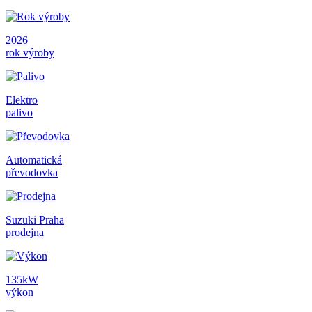
2026
rok výroby
Elektro
palivo
Automatická
převodovka
Suzuki Praha
prodejna
135kW
výkon