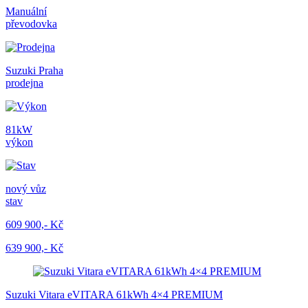
Manuální
převodovka
Suzuki Praha
prodejna
81kW
výkon
nový vůz
stav
609 900,- Kč
639 900,- Kč
Suzuki Vitara eVITARA 61kWh 4×4 PREMIUM