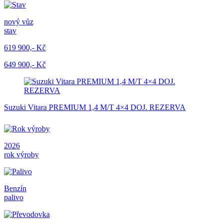
nový vůz
stav
619 900,- Kč
649 900,- Kč
Suzuki Vitara PREMIUM 1,4 M/T 4×4 DOJ. REZERVA
2026
rok výroby
Benzín
palivo