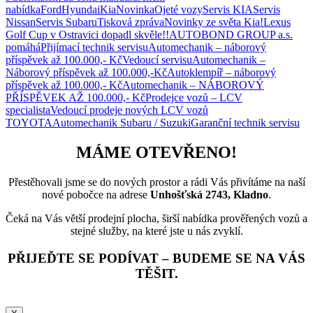
nabídka
Ford
Hyundai
Kia
Novinka
Ojeté vozy
Servis KIA
Servis
Nissan
Servis Subaru
Tisková zpráva
Novinky ze světa Kia!
Lexus
Golf Cup v Ostravici dopadl skvěle!!
AUTOBOND GROUP a.s.
pomáhá
Přijímací technik servisu
Automechanik – náborový
příspěvek až 100.000,- Kč
Vedoucí servisu
Automechanik –
Náborový příspěvek až 100.000,-Kč
Autoklempíř – náborový
příspěvek až 100.000,- Kč
Automechanik – NÁBOROVÝ
PŘÍSPĚVEK AŽ 100.000,- Kč
Prodejce vozů – LCV
specialista
Vedoucí prodeje nových LCV vozů
TOYOTA
Automechanik Subaru / Suzuki
Garanční technik servisu
MÁME OTEVŘENO!
Přestěhovali jsme se do nových prostor a rádi Vás přivítáme na naší
nové pobočce na adrese
Unhošťská 2743, Kladno
.
Čeká na Vás větší prodejní plocha, širší nabídka prověřených vozů a
stejné služby, na které jste u nás zvyklí.
PŘIJEĎTE SE PODÍVAT – BUDEME SE NA VÁS
TĚŠIT.