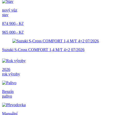
nový vůz
stav
874 900,- Kč
965 000,- Kč
Suzuki S-Cross COMFORT 1,4 M/T 4×2 07/2026
2026
rok výroby
Benzín
palivo
Manuální