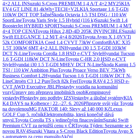
4×2 ALL IN
Suzuki S-Cross PREMIUM 1,4 A/T 4×2 MY25
KIA
EV4 GT LINE 81,4kWh+TECH+V2L
KIA Sportage 1.6 T-GDi
110kW DCT TOP Tažné
Škoda Octavia 1.5 TSI DSG / 110 kW
SportLine
Toyota Yaris Style 1.5 Hybrid (116 k)
Suzuki Swift 1.4
BoosterJet HYBRID SPORT
Suzuki S-Cross PREMIUM 1,4 M/T
4×4 TOP CENA
Toyota Hilux 2,8D-4D 205K INVINCIBLE
Suzuki
Swift ELEGANCE 1.2 M/T 4×4 8/2026
Toyota Aygo X 1,0VVTi
52k COMFORT
KIA Ceed 1.4 CVVT 73kW Comfort
BAIC X35
1.5T 100kW 6MT 4×2 ALL IN
Hyundai i30 1.5 T-GDI 103kW
DCT N-Line
Toyota Corolla 1.8 HSD e-CVT Style
Hyundai Tucson
1.6 T-GDI 118kW DCT N-Line
Toyota C-HR 2.0 HSD e-CVT
Style
Hyundai i30 1.5 T-GDI MHEV DCT N-Line
Škoda Kamiq 1.5
TSI / 110 kW Ambition Plus
Toyota Proace Verso BEV 75kWh
Business Comfort L2
Hyundai Tucson 1.6 T-GDI 118kW DCT N-
Line
Citroën C3 1.2 PureTech 82k Feel
Toyota RAV4 2.5 HSD e-
CVT AWD Executive JBL
Přestavby vozidla na komunální
vozy
Úpravy pro přepravu imobilních osob
Kempingové
vestavby
Přestavby pro potřeby IZS
Vestavby a úložné systémy
KIA
K4 DAYS na Kolbence | 22.–27. 6. 2026
Připravte svůj vůz Toyota
na dovolenou
MG FAKTOR 140: Slevy až 140 000 Kč
Lexus
GOLF Cup 5. ročník
Elektromobilita, která konečně dává
smysl.
Toyota Corolla TS s jedinečným finacováním
Suzuki Swift
Premium CVT za nejnižší cenu v ČR
Toyota Týden: Seznamte se s
novou RAV4
Suzuki Vitara a S-Cross Black Edition
Toyota Aygo X
s automatem za cenu manuálu
Akční