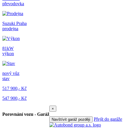
převodovka
Suzuki Praha
prodejna
81kW
výkon
nový vůz
stav
517 900,- Kč
547 900,- Kč
×
Porovnání vozu - Garáž
Přejít do garáže
Navštívit garáž později