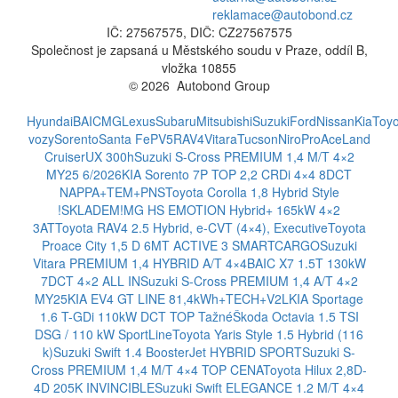
reklamace@autobond.cz
IČ: 27567575, DIČ: CZ27567575
Společnost je zapsaná u Městského soudu v Praze, oddíl B,
vložka 10855
© 2026 Autobond Group
Otevřít nastavení preferencí cookies.
Hyundai
BAIC
MG
Lexus
Subaru
Mitsubishi
Suzuki
Ford
Nissan
Kia
Toyo
vozy
Sorento
Santa Fe
PV5
RAV4
Vitara
Tucson
Niro
ProAce
Land
Cruiser
UX 300h
Suzuki S-Cross PREMIUM 1,4 M/T 4×2
MY25 6/2026
KIA Sorento 7P TOP 2,2 CRDi 4×4 8DCT
NAPPA+TEM+PNS
Toyota Corolla 1,8 Hybrid Style
!SKLADEM!
MG HS EMOTION Hybrid+ 165kW 4×2
3AT
Toyota RAV4 2.5 Hybrid, e-CVT (4×4), Executive
Toyota
Proace City 1,5 D 6MT ACTIVE 3 SMARTCARGO
Suzuki
Vitara PREMIUM 1,4 HYBRID A/T 4×4
BAIC X7 1.5T 130kW
7DCT 4×2 ALL IN
Suzuki S-Cross PREMIUM 1,4 A/T 4×2
MY25
KIA EV4 GT LINE 81,4kWh+TECH+V2L
KIA Sportage
1.6 T-GDi 110kW DCT TOP Tažné
Škoda Octavia 1.5 TSI
DSG / 110 kW SportLine
Toyota Yaris Style 1.5 Hybrid (116
k)
Suzuki Swift 1.4 BoosterJet HYBRID SPORT
Suzuki S-
Cross PREMIUM 1,4 M/T 4×4 TOP CENA
Toyota Hilux 2,8D-
4D 205K INVINCIBLE
Suzuki Swift ELEGANCE 1.2 M/T 4×4