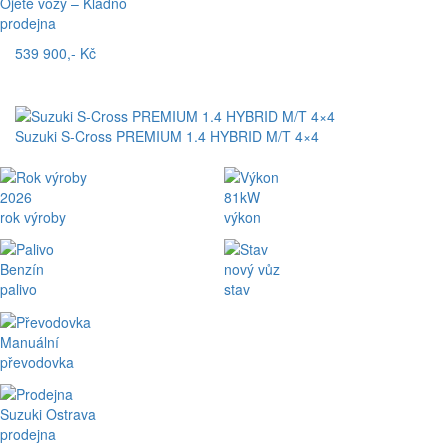
Ojeté vozy – Kladno
prodejna
539 900,- Kč
Suzuki S-Cross PREMIUM 1.4 HYBRID M/T 4×4
2026
81kW
rok výroby
výkon
Benzín
nový vůz
palivo
stav
Manuální
převodovka
Suzuki Ostrava
prodejna