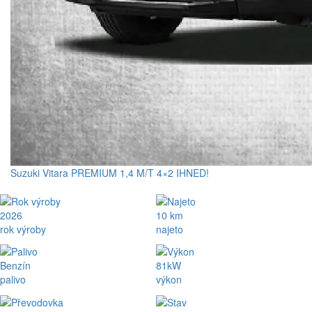
Suzuki Vitara PREMIUM 1,4 M/T 4×2 IHNED!
2026
10 km
rok výroby
najeto
Benzín
81kW
palivo
výkon