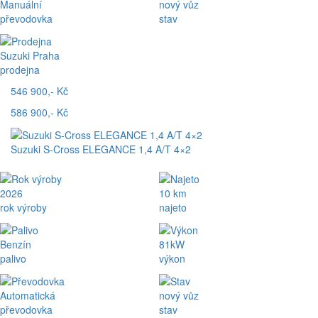
Manuální
nový vůz
převodovka
stav
Suzuki Praha
prodejna
546 900,- Kč
586 900,- Kč
Suzuki S-Cross ELEGANCE 1,4 A/T 4×2
2026
10 km
rok výroby
najeto
Benzín
81kW
palivo
výkon
Automatická
nový vůz
převodovka
stav