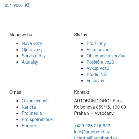
651 900,- Kč
Mapa webu
Služby
Nové vozy
Pro Firmy
Ojeté vozy
Financování
Servis a díly
Objednávka servisu
Aktuality
Pojištění vozů
Výkup vozů
Prodej ND
Vestavby
O nás
Kontakt
O společnosti
AUTOBOND GROUP a.s.
Kariéra
Kolbenova 859/15, 190 00
Pro média
Praha 9 – Vysočany
Pro spotřebitele
Partneři
+420 226 216 622
info@autobond.cz
uctarna@autobond.cz