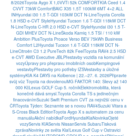
8/2026
Toyota Aygo X 1,0VVTi 52k COMFORT
KIA Ceed 1.4
CVVT 73kW Comfort
BAIC X35 1.5T 100kW 6MT 4×2 ALL
IN
Hyundai i30 1.5 T-GDI 103kW DCT N-Line
Toyota Corolla
1.8 HSD e-CVT Style
Hyundai Tucson 1.6 T-GDI 118kW DCT
N-Line
Toyota C-HR 2.0 HSD e-CVT Style
Hyundai i30 1.5 T-
GDI MHEV DCT N-Line
Škoda Kamiq 1.5 TSI / 110 kW
Ambition Plus
Toyota Proace Verso BEV 75kWh Business
Comfort L2
Hyundai Tucson 1.6 T-GDI 118kW DCT N-
Line
Citroën C3 1.2 PureTech 82k Feel
Toyota RAV4 2.5 HSD
e-CVT AWD Executive JBL
Přestavby vozidla na komunální
vozy
Úpravy pro přepravu imobilních osob
Kempingové
vestavby
Přestavby pro potřeby IZS
Vestavby a úložné
systémy
KIA K4 DAYS na Kolbence | 22.–27. 6. 2026
Připravte
svůj vůz Toyota na dovolenou
MG FAKTOR 140: Slevy až 140
000 Kč
Lexus GOLF Cup 5. ročník
Elektromobilita, která
konečně dává smysl.
Toyota Corolla TS s jedinečným
finacováním
Suzuki Swift Premium CVT za nejnižší cenu v
ČR
Toyota Týden: Seznamte se s novou RAV4
Suzuki Vitara a
S-Cross Black Edition
Toyota Aygo X s automatem za cenu
manuálu
Akční nabídka
Ford
Hyundai
Kia
Novinka
Ojeté
vozy
Servis KIA
Servis Nissan
Servis Subaru
Tisková
zpráva
Novinky ze světa Kia!
Lexus Golf Cup v Ostravici
dopadl skvěle!!
AUTOBOND GROUP a.s. pomáhá
Přijímací