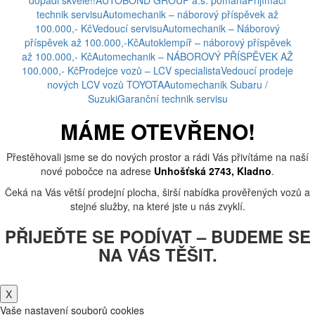
technik servisu
Automechanik – náborový příspěvek až
100.000,- Kč
Vedoucí servisu
Automechanik – Náborový
příspěvek až 100.000,-Kč
Autoklempíř – náborový příspěvek
až 100.000,- Kč
Automechanik – NÁBOROVÝ PŘÍSPĚVEK AŽ
100.000,- Kč
Prodejce vozů – LCV specialista
Vedoucí prodeje
nových LCV vozů TOYOTA
Automechanik Subaru /
Suzuki
Garanční technik servisu
MÁME OTEVŘENO!
Přestěhovali jsme se do nových prostor a rádi Vás přivítáme na naší
nové pobočce na adrese
Unhošťská 2743, Kladno
.
Čeká na Vás větší prodejní plocha, širší nabídka prověřených vozů a
stejné služby, na které jste u nás zvyklí.
PŘIJEĎTE SE PODÍVAT – BUDEME SE
NA VÁS TĚŠIT.
X
Vaše nastavení souborů cookies