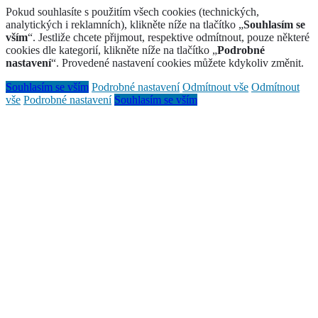
Pokud souhlasíte s použitím všech cookies (technických,
analytických i reklamních), klikněte níže na tlačítko „
Souhlasím se
vším
“. Jestliže chcete přijmout, respektive odmítnout, pouze některé
cookies dle kategorií, klikněte níže na tlačítko „
Podrobné
nastavení
“. Provedené nastavení cookies můžete kdykoliv změnit.
Souhlasím se vším
Podrobné nastavení
Odmítnout vše
Odmítnout
vše
Podrobné nastavení
Souhlasím se vším