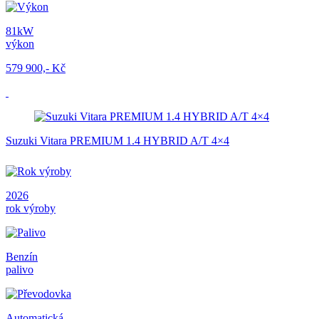
81kW
výkon
579 900,- Kč
Suzuki Vitara PREMIUM 1.4 HYBRID A/T 4×4
2026
rok výroby
Benzín
palivo
Automatická