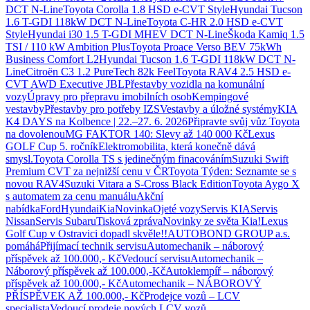
DCT N-Line
Toyota Corolla 1.8 HSD e-CVT Style
Hyundai Tucson
1.6 T-GDI 118kW DCT N-Line
Toyota C-HR 2.0 HSD e-CVT
Style
Hyundai i30 1.5 T-GDI MHEV DCT N-Line
Škoda Kamiq 1.5
TSI / 110 kW Ambition Plus
Toyota Proace Verso BEV 75kWh
Business Comfort L2
Hyundai Tucson 1.6 T-GDI 118kW DCT N-
Line
Citroën C3 1.2 PureTech 82k Feel
Toyota RAV4 2.5 HSD e-
CVT AWD Executive JBL
Přestavby vozidla na komunální
vozy
Úpravy pro přepravu imobilních osob
Kempingové
vestavby
Přestavby pro potřeby IZS
Vestavby a úložné systémy
KIA
K4 DAYS na Kolbence | 22.–27. 6. 2026
Připravte svůj vůz Toyota
na dovolenou
MG FAKTOR 140: Slevy až 140 000 Kč
Lexus
GOLF Cup 5. ročník
Elektromobilita, která konečně dává
smysl.
Toyota Corolla TS s jedinečným finacováním
Suzuki Swift
Premium CVT za nejnižší cenu v ČR
Toyota Týden: Seznamte se s
novou RAV4
Suzuki Vitara a S-Cross Black Edition
Toyota Aygo X
s automatem za cenu manuálu
Akční
nabídka
Ford
Hyundai
Kia
Novinka
Ojeté vozy
Servis KIA
Servis
Nissan
Servis Subaru
Tisková zpráva
Novinky ze světa Kia!
Lexus
Golf Cup v Ostravici dopadl skvěle!!
AUTOBOND GROUP a.s.
pomáhá
Přijímací technik servisu
Automechanik – náborový
příspěvek až 100.000,- Kč
Vedoucí servisu
Automechanik –
Náborový příspěvek až 100.000,-Kč
Autoklempíř – náborový
příspěvek až 100.000,- Kč
Automechanik – NÁBOROVÝ
PŘÍSPĚVEK AŽ 100.000,- Kč
Prodejce vozů – LCV
specialista
Vedoucí prodeje nových LCV vozů