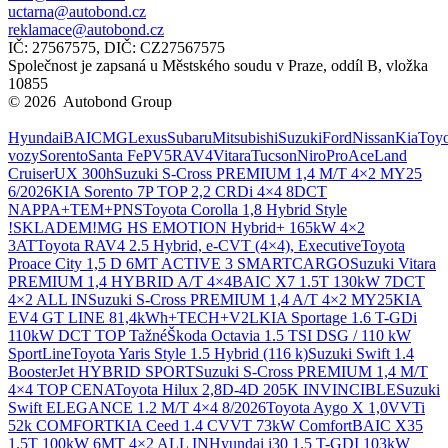
uctarna@autobond.cz
reklamace@autobond.cz
IČ: 27567575, DIČ: CZ27567575
Společnost je zapsaná u Městského soudu v Praze, oddíl B, vložka
10855
© 2026 Autobond Group
Otevřít nastavení preferencí cookies.
Hyundai
BAIC
MG
Lexus
Subaru
Mitsubishi
Suzuki
Ford
Nissan
Kia
Toyo
vozy
Sorento
Santa Fe
PV5
RAV4
Vitara
Tucson
Niro
ProAce
Land
Cruiser
UX 300h
Suzuki S-Cross PREMIUM 1,4 M/T 4×2 MY25
6/2026
KIA Sorento 7P TOP 2,2 CRDi 4×4 8DCT
NAPPA+TEM+PNS
Toyota Corolla 1,8 Hybrid Style
!SKLADEM!
MG HS EMOTION Hybrid+ 165kW 4×2
3AT
Toyota RAV4 2.5 Hybrid, e-CVT (4×4), Executive
Toyota
Proace City 1,5 D 6MT ACTIVE 3 SMARTCARGO
Suzuki Vitara
PREMIUM 1,4 HYBRID A/T 4×4
BAIC X7 1.5T 130kW 7DCT
4×2 ALL IN
Suzuki S-Cross PREMIUM 1,4 A/T 4×2 MY25
KIA
EV4 GT LINE 81,4kWh+TECH+V2L
KIA Sportage 1.6 T-GDi
110kW DCT TOP Tažné
Škoda Octavia 1.5 TSI DSG / 110 kW
SportLine
Toyota Yaris Style 1.5 Hybrid (116 k)
Suzuki Swift 1.4
BoosterJet HYBRID SPORT
Suzuki S-Cross PREMIUM 1,4 M/T
4×4 TOP CENA
Toyota Hilux 2,8D-4D 205K INVINCIBLE
Suzuki
Swift ELEGANCE 1.2 M/T 4×4 8/2026
Toyota Aygo X 1,0VVTi
52k COMFORT
KIA Ceed 1.4 CVVT 73kW Comfort
BAIC X35
1.5T 100kW 6MT 4×2 ALL IN
Hyundai i30 1.5 T-GDI 103kW