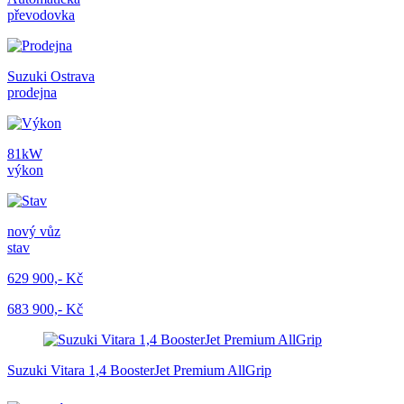
převodovka
Suzuki Ostrava
prodejna
81kW
výkon
nový vůz
stav
629 900,- Kč
683 900,- Kč
Suzuki Vitara 1,4 BoosterJet Premium AllGrip