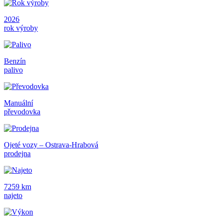
2026
rok výroby
Benzín
palivo
Manuální
převodovka
Ojeté vozy – Ostrava-Hrabová
prodejna
7259 km
najeto