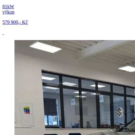
81kW
výkon
579 900,- Kč