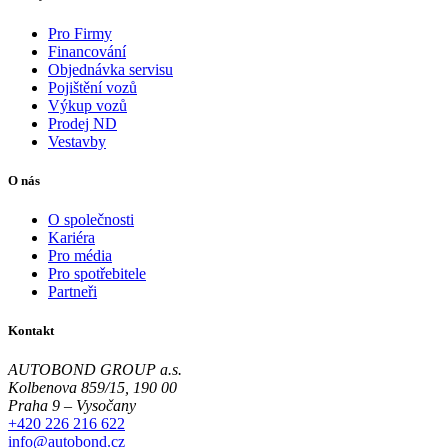
Pro Firmy
Financování
Objednávka servisu
Pojištění vozů
Výkup vozů
Prodej ND
Vestavby
O nás
O společnosti
Kariéra
Pro média
Pro spotřebitele
Partneři
Kontakt
AUTOBOND GROUP a.s.
Kolbenova 859/15, 190 00
Praha 9 – Vysočany
+420 226 216 622
info@autobond.cz