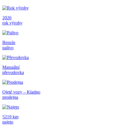
2026
rok výroby
Benzín
palivo
Manuální
převodovka
Ojeté vozy – Kladno
prodejna
5219 km
najeto