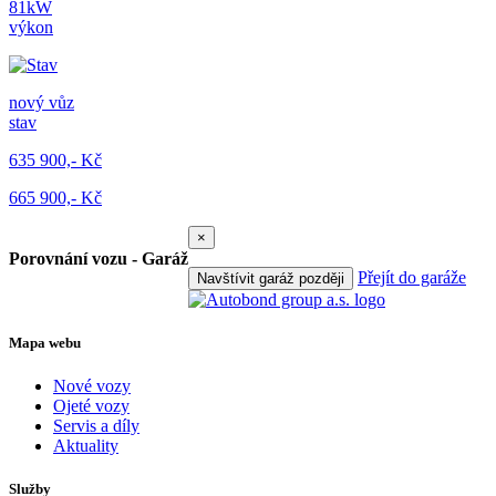
81kW
výkon
nový vůz
stav
635 900,- Kč
665 900,- Kč
×
Porovnání vozu - Garáž
Přejít do garáže
Navštívit garáž později
Mapa webu
Nové vozy
Ojeté vozy
Servis a díly
Aktuality
Služby