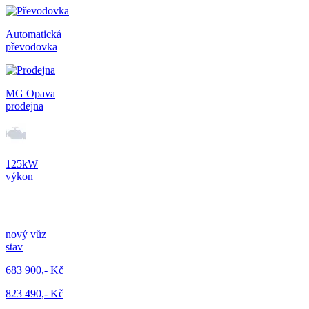
Automatická
převodovka
MG Opava
prodejna
125kW
výkon
nový vůz
stav
683 900,- Kč
823 490,- Kč