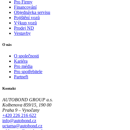
Pro Firmy
Financování
Objednávka servisu
Pojištění vozů
Výkup vozů
Prodej ND
Vestavby
O nás
O společnosti
Kariéra
Pro média
Pro spotřebitele
Partneři
Kontakt
AUTOBOND GROUP a.s.
Kolbenova 859/15, 190 00
Praha 9 – Vysočany
+420 226 216 622
info@autobond.cz
uctarna@autobond.cz