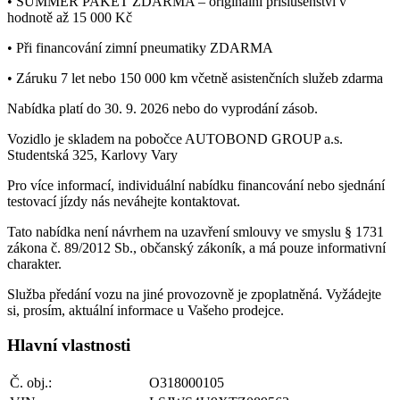
• SUMMER PAKET ZDARMA – originální příslušenství v
hodnotě až 15 000 Kč
• Při financování zimní pneumatiky ZDARMA
• Záruku 7 let nebo 150 000 km včetně asistenčních služeb zdarma
Nabídka platí do 30. 9. 2026 nebo do vyprodání zásob.
Vozidlo je skladem na pobočce AUTOBOND GROUP a.s.
Studentská 325, Karlovy Vary
Pro více informací, individuální nabídku financování nebo sjednání
testovací jízdy nás neváhejte kontaktovat.
Tato nabídka není návrhem na uzavření smlouvy ve smyslu § 1731
zákona č. 89/2012 Sb., občanský zákoník, a má pouze informativní
charakter.
Služba předání vozu na jiné provozovně je zpoplatněná. Vyžádejte
si, prosím, aktuální informace u Vašeho prodejce.
Hlavní vlastnosti
Č. obj.:
O318000105