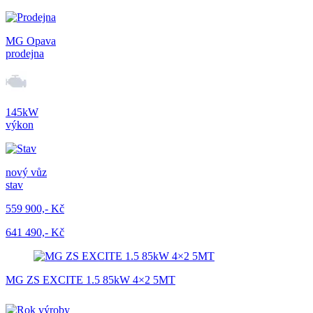
MG Opava
prodejna
145kW
výkon
nový vůz
stav
559 900,- Kč
641 490,- Kč
MG ZS EXCITE 1.5 85kW 4×2 5MT