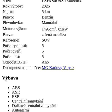
VIN:
LSJWS4U9XTZ089563
Rok výroby:
2026
Najeto:
5 km
Palivo:
Benzín
Převodovka:
Manuální
3
Motor a výkon:
1495cm
, 85kW
Barva:
zelená metalíza
Karoserie:
SUV
Počet rychlostí:
5
Počet dveří:
5
Počet míst:
5
Odpočet DPH:
Ano
Dostupnost na pobočce:
MG Karlovy Vary >
Výbava
ABS
ASR
ESP
Centrální zamykání
Dálkové centrální zamykání
Autoalarm