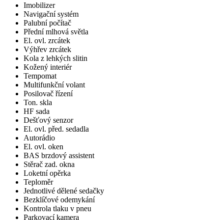
Imobilizer
Navigační systém
Palubní počítač
Přední mlhová světla
El. ovl. zrcátek
Výhřev zrcátek
Kola z lehkých slitin
Kožený interiér
Tempomat
Multifunkční volant
Posilovač řízení
Ton. skla
HF sada
Dešťový senzor
El. ovl. před. sedadla
Autorádio
El. ovl. oken
BAS brzdový assistent
Stěrač zad. okna
Loketní opěrka
Teploměr
Jednotlivé dělené sedačky
Bezklíčové odemykání
Kontrola tlaku v pneu
Parkovací kamera