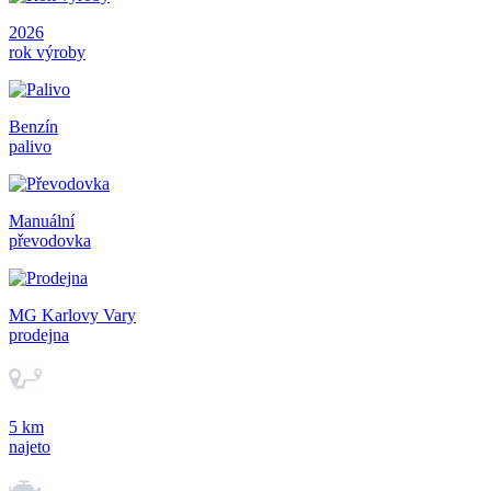
2026
rok výroby
Benzín
palivo
Manuální
převodovka
MG Karlovy Vary
prodejna
5 km
najeto