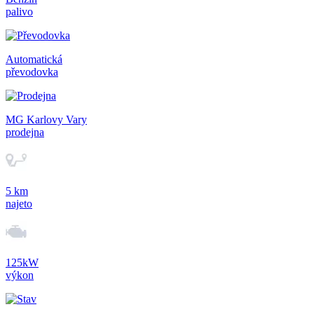
palivo
Automatická
převodovka
MG Karlovy Vary
prodejna
5 km
najeto
125kW
výkon