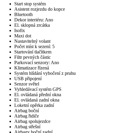
Start stop systém
Asistent rozjezdu do kopce
Bluetooth
Dekor interiéru: Ano
El. sklopná zrcátka
Isofix
Maxi dot
Nastavitelný volant
Počet míst k sezení: 5
Startování tlačítkem
Filtr pevných částic
Parkovací senzory: Ano
Klimatizace řízená
Systém hlídání vybočení z pruhu
USB připojení
Senzor světel
Vyhledávací systém GPS
El. ovládaná přední okna
El. ovládaná zadní okna
Loketní opěrka zadní
Airbag boční
Airbag řidiče
Airbag spolujezdce
Airbag střešní
Airbagy boční zadní