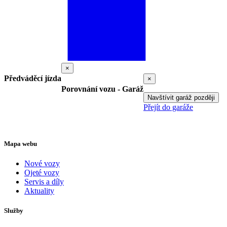
×
Předváděcí jízda
×
Porovnání vozu - Garáž
Navštívit garáž později
Přejít do garáže
Mapa webu
Nové vozy
Ojeté vozy
Servis a díly
Aktuality
Služby