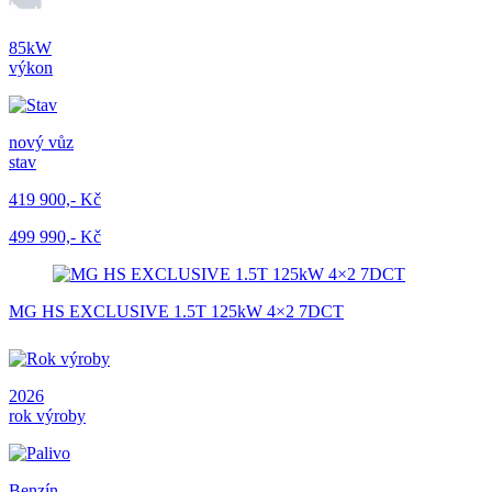
85kW
výkon
nový vůz
stav
419 900,- Kč
499 990,- Kč
MG HS EXCLUSIVE 1.5T 125kW 4×2 7DCT
2026
rok výroby
Benzín