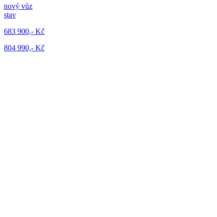
nový vůz
stav
683 900,- Kč
804 990,- Kč