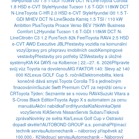
IN
Hyundai i30 1.5 T-GDI 103kW DCT N-Line
Toyota Corolla
1.8 HSD e-CVT Style
Hyundai Tucson 1.6 T-GDI 118kW DCT
N-Line
Toyota C-HR 2.0 HSD e-CVT Style
Hyundai i30 1.5 T-
GDI MHEV DCT N-Line
Škoda Kamiq 1.5 TSI / 110 kW
Ambition Plus
Toyota Proace Verso BEV 75kWh Business
Comfort L2
Hyundai Tucson 1.6 T-GDI 118kW DCT N-
Line
Citroën C3 1.2 PureTech 82k Feel
Toyota RAV4 2.5 HSD
e-CVT AWD Executive JBL
Přestavby vozidla na komunální
vozy
Úpravy pro přepravu imobilních osob
Kempingové
vestavby
Přestavby pro potřeby IZS
Vestavby a úložné
systémy
KIA K4 DAYS na Kolbence | 22.–27. 6. 2026
Připravte
svůj vůz Toyota na dovolenou
MG FAKTOR 140: Slevy až 140
000 Kč
Lexus GOLF Cup 5. ročník
Elektromobilita, která
konečně dává smysl.
Toyota Corolla TS s jedinečným
finacováním
Suzuki Swift Premium CVT za nejnižší cenu v
ČR
Toyota Týden: Seznamte se s novou RAV4
Suzuki Vitara a
S-Cross Black Edition
Toyota Aygo X s automatem za cenu
manuálu
Akční nabídka
Ford
Hyundai
Kia
Novinka
Ojeté
vozy
Servis KIA
Servis Nissan
Servis Subaru
Tisková
zpráva
Novinky ze světa Kia!
Lexus Golf Cup v Ostravici
dopadl skvěle!!
AUTOBOND GROUP a.s. pomáhá
Přijímací
technik servisu
Automechanik – náborový příspěvek až
100.000,- Kč
Vedoucí servisu
Automechanik – Náborový