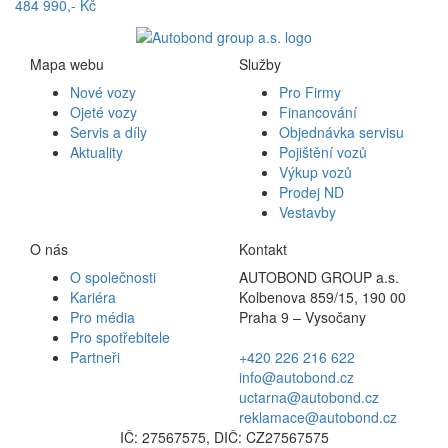
484 990,- Kč
Mapa webu
Služby
Nové vozy
Pro Firmy
Ojeté vozy
Financování
Servis a díly
Objednávka servisu
Aktuality
Pojištění vozů
Výkup vozů
Prodej ND
Vestavby
O nás
Kontakt
O společnosti
AUTOBOND GROUP a.s.
Kariéra
Kolbenova 859/15, 190 00
Pro média
Praha 9 – Vysočany
Pro spotřebitele
Partneři
+420 226 216 622
info@autobond.cz
uctarna@autobond.cz
reklamace@autobond.cz
IČ: 27567575, DIČ: CZ27567575