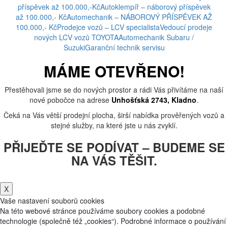
příspěvek až 100.000,-Kč
Autoklempíř – náborový příspěvek
až 100.000,- Kč
Automechanik – NÁBOROVÝ PŘÍSPĚVEK AŽ
100.000,- Kč
Prodejce vozů – LCV specialista
Vedoucí prodeje
nových LCV vozů TOYOTA
Automechanik Subaru /
Suzuki
Garanční technik servisu
MÁME OTEVŘENO!
Přestěhovali jsme se do nových prostor a rádi Vás přivítáme na naší
nové pobočce na adrese
Unhošťská 2743, Kladno
.
Čeká na Vás větší prodejní plocha, širší nabídka prověřených vozů a
stejné služby, na které jste u nás zvyklí.
PŘIJEĎTE SE PODÍVAT – BUDEME SE
NA VÁS TĚŠIT.
X
Vaše nastavení souborů cookies
Na této webové stránce používáme soubory cookies a podobné
technologie (společně též „cookies“). Podrobné informace o používání