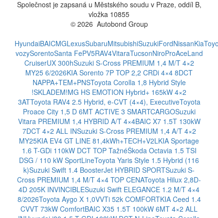
Společnost je zapsaná u Městského soudu v Praze, oddíl B,
vložka 10855
© 2026 Autobond Group
Otevřít nastavení preferencí cookies.
Hyundai
BAIC
MG
Lexus
Subaru
Mitsubishi
Suzuki
Ford
Nissan
Kia
Toyo
vozy
Sorento
Santa Fe
PV5
RAV4
Vitara
Tucson
Niro
ProAce
Land
Cruiser
UX 300h
Suzuki S-Cross PREMIUM 1,4 M/T 4×2
MY25 6/2026
KIA Sorento 7P TOP 2,2 CRDi 4×4 8DCT
NAPPA+TEM+PNS
Toyota Corolla 1,8 Hybrid Style
!SKLADEM!
MG HS EMOTION Hybrid+ 165kW 4×2
3AT
Toyota RAV4 2.5 Hybrid, e-CVT (4×4), Executive
Toyota
Proace City 1,5 D 6MT ACTIVE 3 SMARTCARGO
Suzuki
Vitara PREMIUM 1,4 HYBRID A/T 4×4
BAIC X7 1.5T 130kW
7DCT 4×2 ALL IN
Suzuki S-Cross PREMIUM 1,4 A/T 4×2
MY25
KIA EV4 GT LINE 81,4kWh+TECH+V2L
KIA Sportage
1.6 T-GDi 110kW DCT TOP Tažné
Škoda Octavia 1.5 TSI
DSG / 110 kW SportLine
Toyota Yaris Style 1.5 Hybrid (116
k)
Suzuki Swift 1.4 BoosterJet HYBRID SPORT
Suzuki S-
Cross PREMIUM 1,4 M/T 4×4 TOP CENA
Toyota Hilux 2,8D-
4D 205K INVINCIBLE
Suzuki Swift ELEGANCE 1.2 M/T 4×4
8/2026
Toyota Aygo X 1,0VVTi 52k COMFORT
KIA Ceed 1.4
CVVT 73kW Comfort
BAIC X35 1.5T 100kW 6MT 4×2 ALL