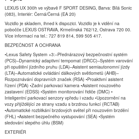
LEXUS UX 300h ve výbavě F SPORT DESING, Barva: Bílá Sonic
(083), Interiér: Černá/Černá (EA 20)
Vozidlo je skladem, ihned k dispozici. Vozidlo je k vidění na
pobočče LEXUS OSTRAVA, Krmelínská 762/12, Ostrava 720 00.
Více informací na tel.: 727 819 814, 599 505 417.
BEZPEČNOST A OCHRANA
•Lexus Safety System +3:–Přednárazový bezpečnostní systém
(PCS)–Dynamický adaptivní tempomat (DRCC)–Systém varování
při opuštění jízdního pruhu (LDA)–Asistent semiautonomní jízdy
(LTA)–Automatické ovládání dálkových světlometů (AHB)–
Rozpoznávání dopravních značek (RSA) •Proaktivní asistent
řízení (PDA) •Zadní parkovací kamera •Asistent nouzového
zastavení (EDSS) •Systém monitorování řidiče (DMC) •
Inteligentní parkovací senzory vpředu i vzadu •Upozornění na
vozy přijíždějící ze strany vzadu s brzdnou funkcí (RCTAB)
•Automatické rozblikání brzdových světel při nouzovém brzdění
(FHL) •Asistent bezpečného vystupování (SEA) •Systém
sledování slepého úhlu (BSM)
EXTERIÉR