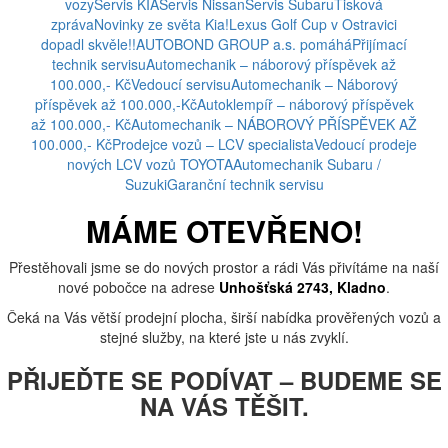
vozy
Servis KIA
Servis Nissan
Servis Subaru
Tisková
zpráva
Novinky ze světa Kia!
Lexus Golf Cup v Ostravici
dopadl skvěle!!
AUTOBOND GROUP a.s. pomáhá
Přijímací
technik servisu
Automechanik – náborový příspěvek až
100.000,- Kč
Vedoucí servisu
Automechanik – Náborový
příspěvek až 100.000,-Kč
Autoklempíř – náborový příspěvek
až 100.000,- Kč
Automechanik – NÁBOROVÝ PŘÍSPĚVEK AŽ
100.000,- Kč
Prodejce vozů – LCV specialista
Vedoucí prodeje
nových LCV vozů TOYOTA
Automechanik Subaru /
Suzuki
Garanční technik servisu
MÁME OTEVŘENO!
Přestěhovali jsme se do nových prostor a rádi Vás přivítáme na naší
nové pobočce na adrese
Unhošťská 2743, Kladno
.
Čeká na Vás větší prodejní plocha, širší nabídka prověřených vozů a
stejné služby, na které jste u nás zvyklí.
PŘIJEĎTE SE PODÍVAT – BUDEME SE
NA VÁS TĚŠIT.