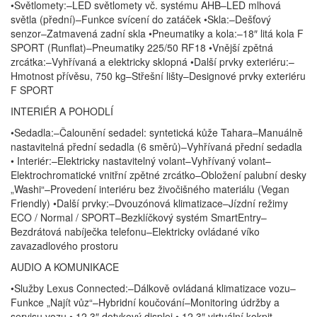
•Světlomety:–LED světlomety vč. systému AHB–LED mlhová
světla (přední)–Funkce svícení do zatáček •Skla:–Dešťový
senzor–Zatmavená zadní skla •Pneumatiky a kola:–18″ litá kola F
SPORT (Runflat)–Pneumatiky 225/50 RF18 •Vnější zpětná
zrcátka:–Vyhřívaná a elektricky sklopná •Další prvky exteriéru:–
Hmotnost přívěsu, 750 kg–Střešní lišty–Designové prvky exteriéru
F SPORT
INTERIÉR A POHODLÍ
•Sedadla:–Čalounění sedadel: syntetická kůže Tahara–Manuálně
nastavitelná přední sedadla (6 směrů)–Vyhřívaná přední sedadla
• Interiér:–Elektricky nastavitelný volant–Vyhřívaný volant–
Elektrochromatické vnitřní zpětné zrcátko–Obložení palubní desky
„Washi“–Provedení interiéru bez živočišného materiálu (Vegan
Friendly) •Další prvky:–Dvouzónová klimatizace–Jízdní režimy
ECO / Normal / SPORT–Bezklíčkový systém SmartEntry–
Bezdrátová nabíječka telefonu–Elektricky ovládané víko
zavazadlového prostoru
AUDIO A KOMUNIKACE
•Služby Lexus Connected:–Dálkově ovládaná klimatizace vozu–
Funkce „Najít vůz“–Hybridní koučování–Monitoring údržby a
servisu vozu • 12,3″ dotykový displej • 12,3″ virtuální kokpit