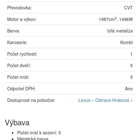
Převodovka:
CVT
3
Motor a výkon:
1987cm
, 149kW
Barva:
bílá metalíza
Karoserie:
Kombi
Počet rychlostí:
1
Počet dveří:
5
Počet míst:
5
Odpočet DPH:
Ano
Dostupnost na pobočce:
Lexus – Ostrava Hrabová >
Výbava
Počet míst k sezení: 5
Metalická barva