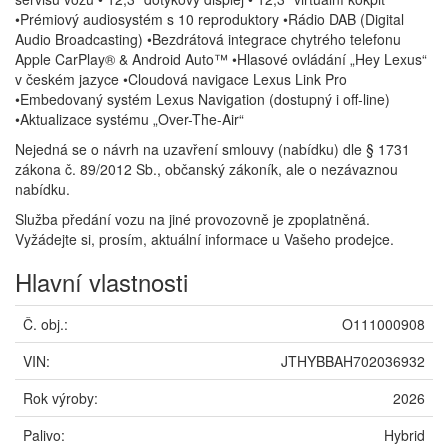
•Prémiový audiosystém s 10 reproduktory •Rádio DAB (Digital
Audio Broadcasting) •Bezdrátová integrace chytrého telefonu
Apple CarPlay® & Android Auto™ •Hlasové ovládání „Hey Lexus“
v českém jazyce •Cloudová navigace Lexus Link Pro
•Embedovaný systém Lexus Navigation (dostupný i off-line)
•Aktualizace systému „Over-The-Air“
Nejedná se o návrh na uzavření smlouvy (nabídku) dle § 1731
zákona č. 89/2012 Sb., občanský zákoník, ale o nezávaznou
nabídku.
Služba předání vozu na jiné provozovně je zpoplatněná.
Vyžádejte si, prosím, aktuální informace u Vašeho prodejce.
Hlavní vlastnosti
Č. obj.:
O111000908
VIN:
JTHYBBAH702036932
Rok výroby:
2026
Palivo:
Hybrid