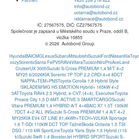
info@autobond.cz
uctarna@autobond.cz
reklamace@autobond.cz
IČ: 27567575, DIČ: CZ27567575
Společnost je zapsaná u Městského soudu v Praze, oddíl B,
vložka 10855
© 2026 Autobond Group
Otevřít nastavení preferencí cookies.
Hyundai
BAIC
MG
Lexus
Subaru
Mitsubishi
Suzuki
Ford
Nissan
Kia
Toyo
vozy
Sorento
Santa Fe
PV5
RAV4
Vitara
Tucson
Niro
ProAce
Land
Cruiser
UX 300h
Suzuki S-Cross PREMIUM 1,4 M/T 4×2
MY25 6/2026
KIA Sorento 7P TOP 2,2 CRDi 4×4 8DCT
NAPPA+TEM+PNS
Toyota Corolla 1,8 Hybrid Style
!SKLADEM!
MG HS EMOTION Hybrid+ 165kW 4×2
3AT
Toyota RAV4 2.5 Hybrid, e-CVT (4×4), Executive
Toyota
Proace City 1,5 D 6MT ACTIVE 3 SMARTCARGO
Suzuki
Vitara PREMIUM 1,4 HYBRID A/T 4×4
BAIC X7 1.5T 130kW
7DCT 4×2 ALL IN
Suzuki S-Cross PREMIUM 1,4 A/T 4×2
MY25
KIA EV4 GT LINE 81,4kWh+TECH+V2L
KIA Sportage
1.6 T-GDi 110kW DCT TOP Tažné
Škoda Octavia 1.5 TSI
DSG / 110 kW SportLine
Toyota Yaris Style 1.5 Hybrid (116
k)
Suzuki Swift 1.4 BoosterJet HYBRID SPORT
Suzuki S-