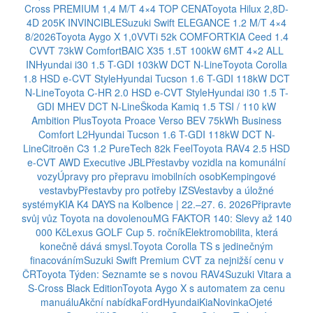
Cross PREMIUM 1,4 M/T 4×4 TOP CENA
Toyota Hilux 2,8D-
4D 205K INVINCIBLE
Suzuki Swift ELEGANCE 1.2 M/T 4×4
8/2026
Toyota Aygo X 1,0VVTi 52k COMFORT
KIA Ceed 1.4
CVVT 73kW Comfort
BAIC X35 1.5T 100kW 6MT 4×2 ALL
IN
Hyundai i30 1.5 T-GDI 103kW DCT N-Line
Toyota Corolla
1.8 HSD e-CVT Style
Hyundai Tucson 1.6 T-GDI 118kW DCT
N-Line
Toyota C-HR 2.0 HSD e-CVT Style
Hyundai i30 1.5 T-
GDI MHEV DCT N-Line
Škoda Kamiq 1.5 TSI / 110 kW
Ambition Plus
Toyota Proace Verso BEV 75kWh Business
Comfort L2
Hyundai Tucson 1.6 T-GDI 118kW DCT N-
Line
Citroën C3 1.2 PureTech 82k Feel
Toyota RAV4 2.5 HSD
e-CVT AWD Executive JBL
Přestavby vozidla na komunální
vozy
Úpravy pro přepravu imobilních osob
Kempingové
vestavby
Přestavby pro potřeby IZS
Vestavby a úložné
systémy
KIA K4 DAYS na Kolbence | 22.–27. 6. 2026
Připravte
svůj vůz Toyota na dovolenou
MG FAKTOR 140: Slevy až 140
000 Kč
Lexus GOLF Cup 5. ročník
Elektromobilita, která
konečně dává smysl.
Toyota Corolla TS s jedinečným
finacováním
Suzuki Swift Premium CVT za nejnižší cenu v
ČR
Toyota Týden: Seznamte se s novou RAV4
Suzuki Vitara a
S-Cross Black Edition
Toyota Aygo X s automatem za cenu
manuálu
Akční nabídka
Ford
Hyundai
Kia
Novinka
Ojeté