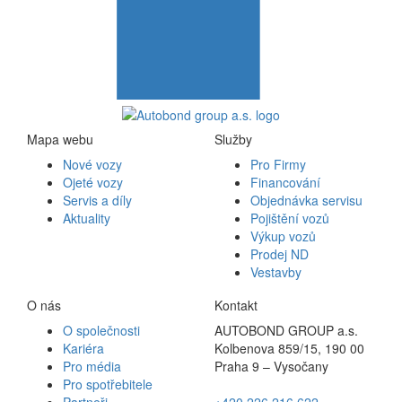
Mapa webu
Služby
Nové vozy
Pro Firmy
Ojeté vozy
Financování
Servis a díly
Objednávka servisu
Aktuality
Pojištění vozů
Výkup vozů
Prodej ND
Vestavby
O nás
Kontakt
O společnosti
AUTOBOND GROUP a.s.
Kariéra
Kolbenova 859/15, 190 00
Pro média
Praha 9 – Vysočany
Pro spotřebitele
Partneři
+420 226 216 622