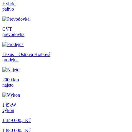
Hybrid
palivo
CVT
převodovka
Lexus – Ostrava Hrabová
prodejna
2000 km
najeto
145kW
výkon
1 349 000,- Kč
1 880 000,- Kč