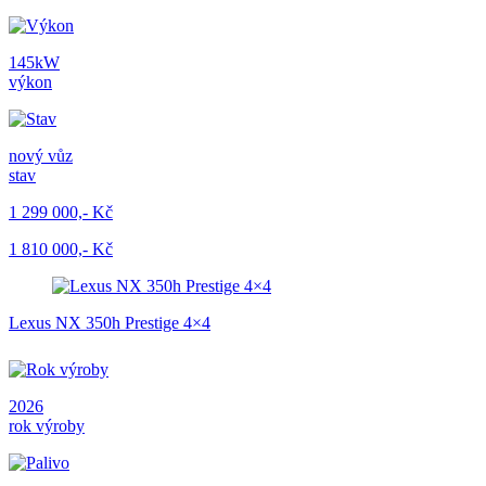
145kW
výkon
nový vůz
stav
1 299 000,- Kč
1 810 000,- Kč
Lexus NX 350h Prestige 4×4
2026
rok výroby