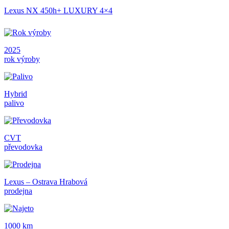
Lexus NX 450h+ LUXURY 4×4
2025
rok výroby
Hybrid
palivo
CVT
převodovka
Lexus – Ostrava Hrabová
prodejna
1000 km