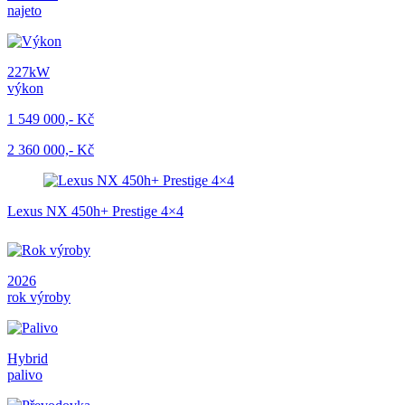
najeto
227kW
výkon
1 549 000,- Kč
2 360 000,- Kč
Lexus NX 450h+ Prestige 4×4
2026
rok výroby
Hybrid
palivo