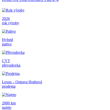
2026
rok výroby
Hybrid
palivo
CVT
převodovka
Lexus – Ostrava Hrabová
prodejna
2000 km
najeto