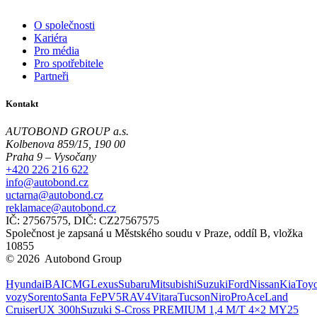
O společnosti
Kariéra
Pro média
Pro spotřebitele
Partneři
Kontakt
AUTOBOND GROUP a.s.
Kolbenova 859/15, 190 00
Praha 9 – Vysočany
+420 226 216 622
info@autobond.cz
uctarna@autobond.cz
reklamace@autobond.cz
IČ: 27567575, DIČ: CZ27567575
Společnost je zapsaná u Městského soudu v Praze, oddíl B, vložka
10855
© 2026 Autobond Group
Otevřít nastavení preferencí cookies.
Hyundai
BAIC
MG
Lexus
Subaru
Mitsubishi
Suzuki
Ford
Nissan
Kia
Toyo
vozy
Sorento
Santa Fe
PV5
RAV4
Vitara
Tucson
Niro
ProAce
Land
Cruiser
UX 300h
Suzuki S-Cross PREMIUM 1,4 M/T 4×2 MY25