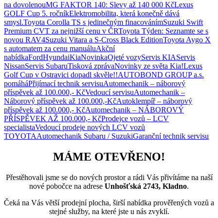
na dovolenou
MG FAKTOR 140: Slevy až 140 000 Kč
Lexus
GOLF Cup 5. ročník
Elektromobilita, která konečně dává
smysl.
Toyota Corolla TS s jedinečným finacováním
Suzuki Swift
Premium CVT za nejnižší cenu v ČR
Toyota Týden: Seznamte se s
novou RAV4
Suzuki Vitara a S-Cross Black Edition
Toyota Aygo X
s automatem za cenu manuálu
Akční
nabídka
Ford
Hyundai
Kia
Novinka
Ojeté vozy
Servis KIA
Servis
Nissan
Servis Subaru
Tisková zpráva
Novinky ze světa Kia!
Lexus
Golf Cup v Ostravici dopadl skvěle!!
AUTOBOND GROUP a.s.
pomáhá
Přijímací technik servisu
Automechanik – náborový
příspěvek až 100.000,- Kč
Vedoucí servisu
Automechanik –
Náborový příspěvek až 100.000,-Kč
Autoklempíř – náborový
příspěvek až 100.000,- Kč
Automechanik – NÁBOROVÝ
PŘÍSPĚVEK AŽ 100.000,- Kč
Prodejce vozů – LCV
specialista
Vedoucí prodeje nových LCV vozů
TOYOTA
Automechanik Subaru / Suzuki
Garanční technik servisu
MÁME OTEVŘENO!
Přestěhovali jsme se do nových prostor a rádi Vás přivítáme na naší
nové pobočce na adrese
Unhošťská 2743, Kladno
.
Čeká na Vás větší prodejní plocha, širší nabídka prověřených vozů a
stejné služby, na které jste u nás zvyklí.