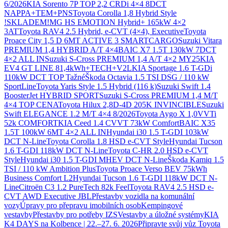
6/2026
KIA Sorento 7P TOP 2,2 CRDi 4×4 8DCT
NAPPA+TEM+PNS
Toyota Corolla 1,8 Hybrid Style
!SKLADEM!
MG HS EMOTION Hybrid+ 165kW 4×2
3AT
Toyota RAV4 2.5 Hybrid, e-CVT (4×4), Executive
Toyota
Proace City 1,5 D 6MT ACTIVE 3 SMARTCARGO
Suzuki Vitara
PREMIUM 1,4 HYBRID A/T 4×4
BAIC X7 1.5T 130kW 7DCT
4×2 ALL IN
Suzuki S-Cross PREMIUM 1,4 A/T 4×2 MY25
KIA
EV4 GT LINE 81,4kWh+TECH+V2L
KIA Sportage 1.6 T-GDi
110kW DCT TOP Tažné
Škoda Octavia 1.5 TSI DSG / 110 kW
SportLine
Toyota Yaris Style 1.5 Hybrid (116 k)
Suzuki Swift 1.4
BoosterJet HYBRID SPORT
Suzuki S-Cross PREMIUM 1,4 M/T
4×4 TOP CENA
Toyota Hilux 2,8D-4D 205K INVINCIBLE
Suzuki
Swift ELEGANCE 1.2 M/T 4×4 8/2026
Toyota Aygo X 1,0VVTi
52k COMFORT
KIA Ceed 1.4 CVVT 73kW Comfort
BAIC X35
1.5T 100kW 6MT 4×2 ALL IN
Hyundai i30 1.5 T-GDI 103kW
DCT N-Line
Toyota Corolla 1.8 HSD e-CVT Style
Hyundai Tucson
1.6 T-GDI 118kW DCT N-Line
Toyota C-HR 2.0 HSD e-CVT
Style
Hyundai i30 1.5 T-GDI MHEV DCT N-Line
Škoda Kamiq 1.5
TSI / 110 kW Ambition Plus
Toyota Proace Verso BEV 75kWh
Business Comfort L2
Hyundai Tucson 1.6 T-GDI 118kW DCT N-
Line
Citroën C3 1.2 PureTech 82k Feel
Toyota RAV4 2.5 HSD e-
CVT AWD Executive JBL
Přestavby vozidla na komunální
vozy
Úpravy pro přepravu imobilních osob
Kempingové
vestavby
Přestavby pro potřeby IZS
Vestavby a úložné systémy
KIA
K4 DAYS na Kolbence | 22.–27. 6. 2026
Připravte svůj vůz Toyota