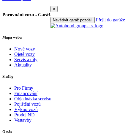
×
Porovnání vozu - Garáž
Přejít do garáže
Navštívit garáž později
Mapa webu
Nové vozy
Ojeté vozy
Servis a díly
Aktuality
Služby
Pro Firmy
Financování
Objednávka servisu
Pojištění vozů
Výkup vozů
Prodej ND
Vestavby
O nás