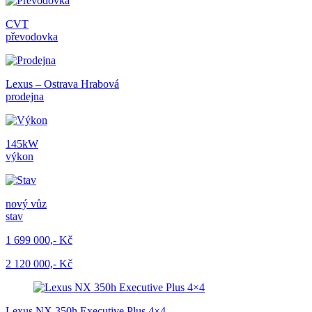
CVT
převodovka
Lexus – Ostrava Hrabová
prodejna
145kW
výkon
nový vůz
stav
1 699 000,- Kč
2 120 000,- Kč
Lexus NX 350h Executive Plus 4×4