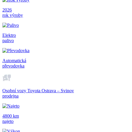
2026
rok výroby
Elektro
palivo
Automatická
převodovka
Osobní vozy Toyota Ostrava – Svinov
prodejna
4800 km
najeto