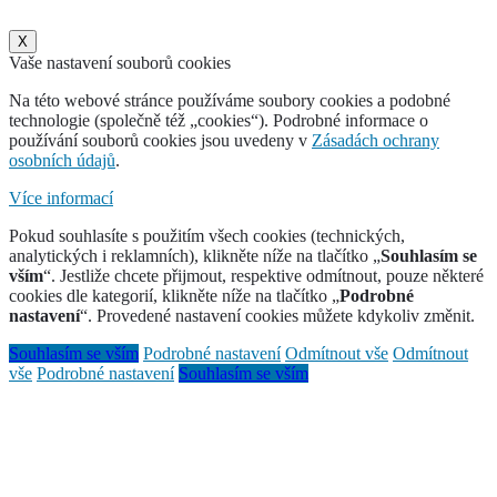
X
Vaše nastavení souborů cookies
Na této webové stránce používáme soubory cookies a podobné
technologie (společně též „cookies“). Podrobné informace o
používání souborů cookies jsou uvedeny v
Zásadách ochrany
osobních údajů
.
Více informací
Pokud souhlasíte s použitím všech cookies (technických,
analytických i reklamních), klikněte níže na tlačítko „
Souhlasím se
vším
“. Jestliže chcete přijmout, respektive odmítnout, pouze některé
cookies dle kategorií, klikněte níže na tlačítko „
Podrobné
nastavení
“. Provedené nastavení cookies můžete kdykoliv změnit.
Souhlasím se vším
Podrobné nastavení
Odmítnout vše
Odmítnout
vše
Podrobné nastavení
Souhlasím se vším