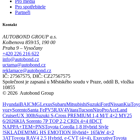
Pro média
Pro spotřebitele
Partneři
Kontakt
AUTOBOND GROUP a.s.
Kolbenova 859/15, 190 00
Praha 9 – Vysočany
+420 226 216 622
info@autobond.cz
uctarna@autobond.cz
reklamace@autobond.cz
IČ: 27567575, DIČ: CZ27567575
Společnost je zapsaná u Městského soudu v Praze, oddíl B, vložka
10855
© 2026 Autobond Group
Otevřít nastavení preferencí cookies.
Hyundai
BAIC
MG
Lexus
Subaru
Mitsubishi
Suzuki
Ford
Nissan
Kia
Toyo
vozy
Sorento
Santa Fe
PV5
RAV4
Vitara
Tucson
Niro
ProAce
Land
Cruiser
UX 300h
Suzuki S-Cross PREMIUM 1,4 M/T 4×2 MY25
6/2026
KIA Sorento 7P TOP 2,2 CRDi 4×4 8DCT
NAPPA+TEM+PNS
Toyota Corolla 1,8 Hybrid Style
!SKLADEM!
MG HS EMOTION Hybrid+ 165kW 4×2
3AT
Toyota RAV4 2.5 Hybrid, e-CVT (4×4), Executive
Toyota