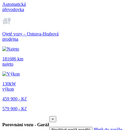
Automatická
převodovka
Ojeté vozy – Ostrava-Hrabová
prodejna
181686 km
najeto
130kW
výkon
459 900,- Kč
579 900,- Kč
×
Porovnání vozu - Garáž
Přejít do garáže
Navštívit garáž později