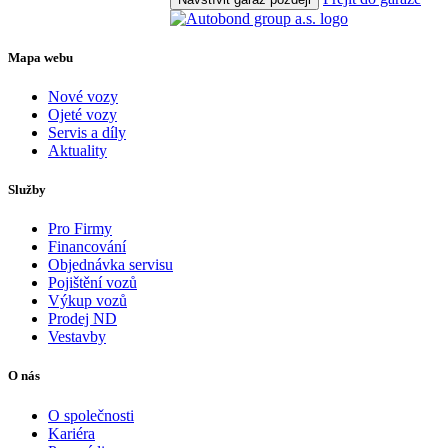
Mapa webu
Nové vozy
Ojeté vozy
Servis a díly
Aktuality
Služby
Pro Firmy
Financování
Objednávka servisu
Pojištění vozů
Výkup vozů
Prodej ND
Vestavby
O nás
O společnosti
Kariéra