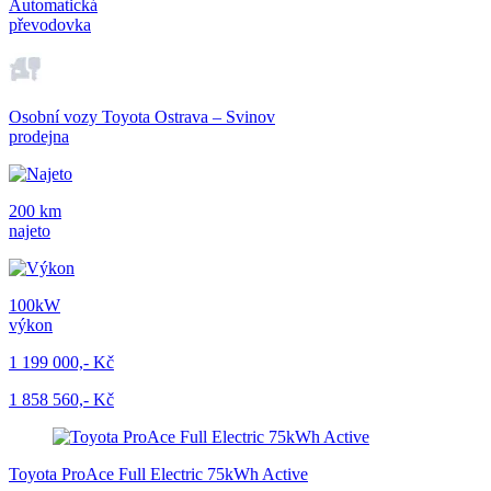
Automatická
převodovka
Osobní vozy Toyota Ostrava – Svinov
prodejna
200 km
najeto
100kW
výkon
1 199 000,- Kč
1 858 560,- Kč
Toyota ProAce Full Electric 75kWh Active