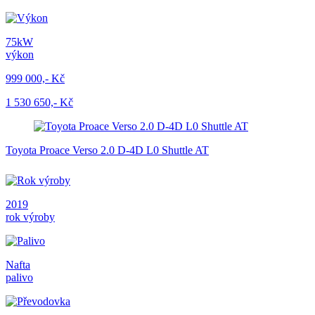
75kW
výkon
999 000,- Kč
1 530 650,- Kč
Toyota Proace Verso 2.0 D-4D L0 Shuttle AT
2019
rok výroby
Nafta
palivo