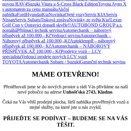
novou RAV4
Suzuki Vitara a S-Cross Black Edition
Toyota Aygo X
s automatem za cenu manuálu
Akční
nabídka
Ford
Hyundai
Kia
Novinka
Ojeté vozy
Servis KIA
Servis
Nissan
Servis Subaru
Tisková zpráva
Novinky ze světa Kia!
Lexus
Golf Cup v Ostravici dopadl skvěle!!
AUTOBOND GROUP a.s.
pomáhá
Přijímací technik servisu
Automechanik – náborový
příspěvek až 100.000,- Kč
Vedoucí servisu
Automechanik –
Náborový příspěvek až 100.000,-Kč
Autoklempíř – náborový
příspěvek až 100.000,- Kč
Automechanik – NÁBOROVÝ
PŘÍSPĚVEK AŽ 100.000,- Kč
Prodejce vozů – LCV
specialista
Vedoucí prodeje nových LCV vozů
TOYOTA
Automechanik Subaru / Suzuki
Garanční technik servisu
MÁME OTEVŘENO!
Přestěhovali jsme se do nových prostor a rádi Vás přivítáme na naší
nové pobočce na adrese
Unhošťská 2743, Kladno
.
Čeká na Vás větší prodejní plocha, širší nabídka prověřených vozů a
stejné služby, na které jste u nás zvyklí.
PŘIJEĎTE SE PODÍVAT – BUDEME SE NA VÁS
TĚŠIT.