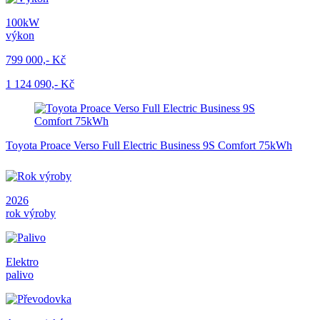
100kW
výkon
799 000,- Kč
1 124 090,- Kč
Toyota Proace Verso Full Electric Business 9S Comfort 75kWh
2026
rok výroby
Elektro
palivo