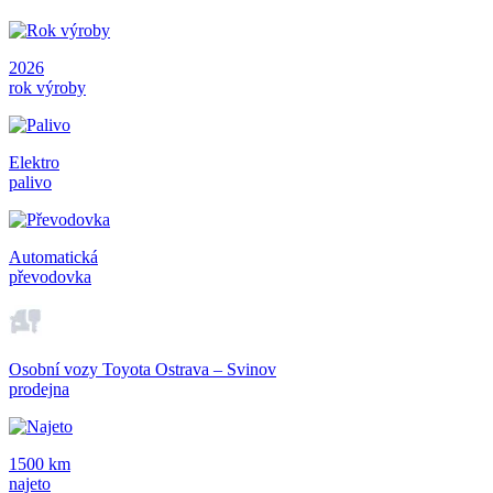
2026
rok výroby
Elektro
palivo
Automatická
převodovka
Osobní vozy Toyota Ostrava – Svinov
prodejna
1500 km
najeto