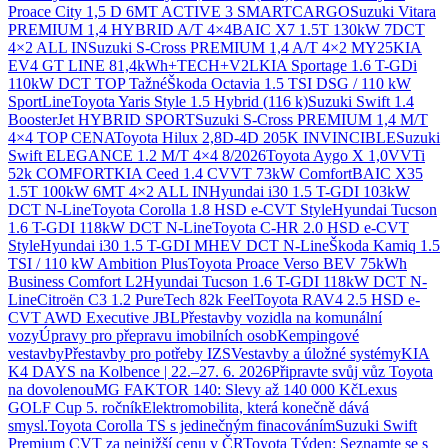
Proace City 1,5 D 6MT ACTIVE 3 SMARTCARGO
Suzuki Vitara
PREMIUM 1,4 HYBRID A/T 4×4
BAIC X7 1.5T 130kW 7DCT
4×2 ALL IN
Suzuki S-Cross PREMIUM 1,4 A/T 4×2 MY25
KIA
EV4 GT LINE 81,4kWh+TECH+V2L
KIA Sportage 1.6 T-GDi
110kW DCT TOP Tažné
Škoda Octavia 1.5 TSI DSG / 110 kW
SportLine
Toyota Yaris Style 1.5 Hybrid (116 k)
Suzuki Swift 1.4
BoosterJet HYBRID SPORT
Suzuki S-Cross PREMIUM 1,4 M/T
4×4 TOP CENA
Toyota Hilux 2,8D-4D 205K INVINCIBLE
Suzuki
Swift ELEGANCE 1.2 M/T 4×4 8/2026
Toyota Aygo X 1,0VVTi
52k COMFORT
KIA Ceed 1.4 CVVT 73kW Comfort
BAIC X35
1.5T 100kW 6MT 4×2 ALL IN
Hyundai i30 1.5 T-GDI 103kW
DCT N-Line
Toyota Corolla 1.8 HSD e-CVT Style
Hyundai Tucson
1.6 T-GDI 118kW DCT N-Line
Toyota C-HR 2.0 HSD e-CVT
Style
Hyundai i30 1.5 T-GDI MHEV DCT N-Line
Škoda Kamiq 1.5
TSI / 110 kW Ambition Plus
Toyota Proace Verso BEV 75kWh
Business Comfort L2
Hyundai Tucson 1.6 T-GDI 118kW DCT N-
Line
Citroën C3 1.2 PureTech 82k Feel
Toyota RAV4 2.5 HSD e-
CVT AWD Executive JBL
Přestavby vozidla na komunální
vozy
Úpravy pro přepravu imobilních osob
Kempingové
vestavby
Přestavby pro potřeby IZS
Vestavby a úložné systémy
KIA
K4 DAYS na Kolbence | 22.–27. 6. 2026
Připravte svůj vůz Toyota
na dovolenou
MG FAKTOR 140: Slevy až 140 000 Kč
Lexus
GOLF Cup 5. ročník
Elektromobilita, která konečně dává
smysl.
Toyota Corolla TS s jedinečným finacováním
Suzuki Swift
Premium CVT za nejnižší cenu v ČR
Toyota Týden: Seznamte se s