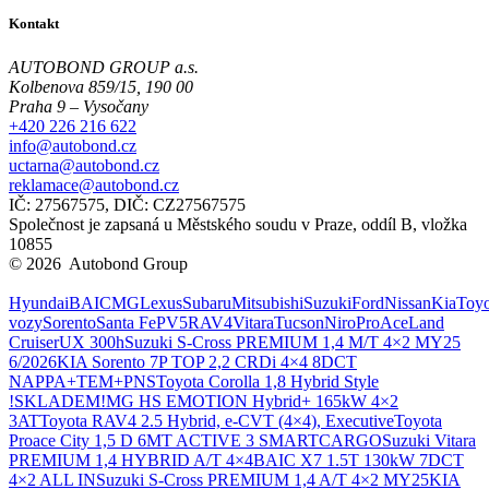
Kontakt
AUTOBOND GROUP a.s.
Kolbenova 859/15, 190 00
Praha 9 – Vysočany
+420 226 216 622
info@autobond.cz
uctarna@autobond.cz
reklamace@autobond.cz
IČ: 27567575, DIČ: CZ27567575
Společnost je zapsaná u Městského soudu v Praze, oddíl B, vložka
10855
© 2026 Autobond Group
Otevřít nastavení preferencí cookies.
Hyundai
BAIC
MG
Lexus
Subaru
Mitsubishi
Suzuki
Ford
Nissan
Kia
Toyo
vozy
Sorento
Santa Fe
PV5
RAV4
Vitara
Tucson
Niro
ProAce
Land
Cruiser
UX 300h
Suzuki S-Cross PREMIUM 1,4 M/T 4×2 MY25
6/2026
KIA Sorento 7P TOP 2,2 CRDi 4×4 8DCT
NAPPA+TEM+PNS
Toyota Corolla 1,8 Hybrid Style
!SKLADEM!
MG HS EMOTION Hybrid+ 165kW 4×2
3AT
Toyota RAV4 2.5 Hybrid, e-CVT (4×4), Executive
Toyota
Proace City 1,5 D 6MT ACTIVE 3 SMARTCARGO
Suzuki Vitara
PREMIUM 1,4 HYBRID A/T 4×4
BAIC X7 1.5T 130kW 7DCT
4×2 ALL IN
Suzuki S-Cross PREMIUM 1,4 A/T 4×2 MY25
KIA