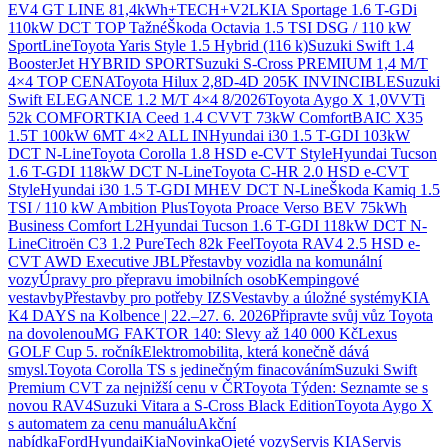
EV4 GT LINE 81,4kWh+TECH+V2L
KIA Sportage 1.6 T-GDi
110kW DCT TOP Tažné
Škoda Octavia 1.5 TSI DSG / 110 kW
SportLine
Toyota Yaris Style 1.5 Hybrid (116 k)
Suzuki Swift 1.4
BoosterJet HYBRID SPORT
Suzuki S-Cross PREMIUM 1,4 M/T
4×4 TOP CENA
Toyota Hilux 2,8D-4D 205K INVINCIBLE
Suzuki
Swift ELEGANCE 1.2 M/T 4×4 8/2026
Toyota Aygo X 1,0VVTi
52k COMFORT
KIA Ceed 1.4 CVVT 73kW Comfort
BAIC X35
1.5T 100kW 6MT 4×2 ALL IN
Hyundai i30 1.5 T-GDI 103kW
DCT N-Line
Toyota Corolla 1.8 HSD e-CVT Style
Hyundai Tucson
1.6 T-GDI 118kW DCT N-Line
Toyota C-HR 2.0 HSD e-CVT
Style
Hyundai i30 1.5 T-GDI MHEV DCT N-Line
Škoda Kamiq 1.5
TSI / 110 kW Ambition Plus
Toyota Proace Verso BEV 75kWh
Business Comfort L2
Hyundai Tucson 1.6 T-GDI 118kW DCT N-
Line
Citroën C3 1.2 PureTech 82k Feel
Toyota RAV4 2.5 HSD e-
CVT AWD Executive JBL
Přestavby vozidla na komunální
vozy
Úpravy pro přepravu imobilních osob
Kempingové
vestavby
Přestavby pro potřeby IZS
Vestavby a úložné systémy
KIA
K4 DAYS na Kolbence | 22.–27. 6. 2026
Připravte svůj vůz Toyota
na dovolenou
MG FAKTOR 140: Slevy až 140 000 Kč
Lexus
GOLF Cup 5. ročník
Elektromobilita, která konečně dává
smysl.
Toyota Corolla TS s jedinečným finacováním
Suzuki Swift
Premium CVT za nejnižší cenu v ČR
Toyota Týden: Seznamte se s
novou RAV4
Suzuki Vitara a S-Cross Black Edition
Toyota Aygo X
s automatem za cenu manuálu
Akční
nabídka
Ford
Hyundai
Kia
Novinka
Ojeté vozy
Servis KIA
Servis