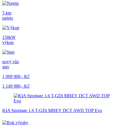
5 km
najeto
150kW
výkon
nový vůz
stav
1 009 900,- Kč
1 149 980,- Kč
KIA Sportage 1.6 T-GDi MHEV DCT AWD TOP Evo