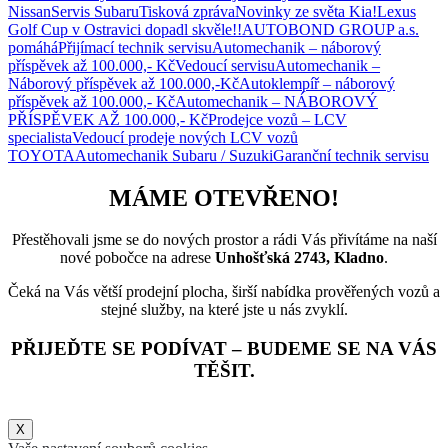
Nissan
Servis Subaru
Tisková zpráva
Novinky ze světa Kia!
Lexus
Golf Cup v Ostravici dopadl skvěle!!
AUTOBOND GROUP a.s.
pomáhá
Přijímací technik servisu
Automechanik – náborový
příspěvek až 100.000,- Kč
Vedoucí servisu
Automechanik –
Náborový příspěvek až 100.000,-Kč
Autoklempíř – náborový
příspěvek až 100.000,- Kč
Automechanik – NÁBOROVÝ
PŘÍSPĚVEK AŽ 100.000,- Kč
Prodejce vozů – LCV
specialista
Vedoucí prodeje nových LCV vozů
TOYOTA
Automechanik Subaru / Suzuki
Garanční technik servisu
MÁME OTEVŘENO!
Přestěhovali jsme se do nových prostor a rádi Vás přivítáme na naší
nové pobočce na adrese
Unhošťská 2743, Kladno
.
Čeká na Vás větší prodejní plocha, širší nabídka prověřených vozů a
stejné služby, na které jste u nás zvyklí.
PŘIJEĎTE SE PODÍVAT – BUDEME SE NA VÁS
TĚŠIT.
X