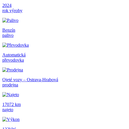
2024
rok výroby
Benzín
palivo
Automatická
převodovka
Ojeté vozy – Ostrava-Hrabová
prodejna
17072 km
najeto