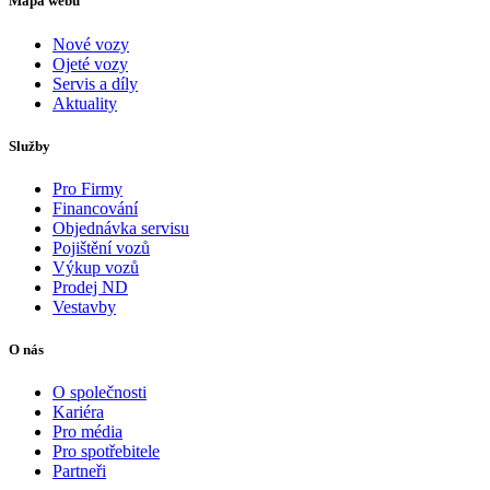
Mapa webu
Nové vozy
Ojeté vozy
Servis a díly
Aktuality
Služby
Pro Firmy
Financování
Objednávka servisu
Pojištění vozů
Výkup vozů
Prodej ND
Vestavby
O nás
O společnosti
Kariéra
Pro média
Pro spotřebitele
Partneři