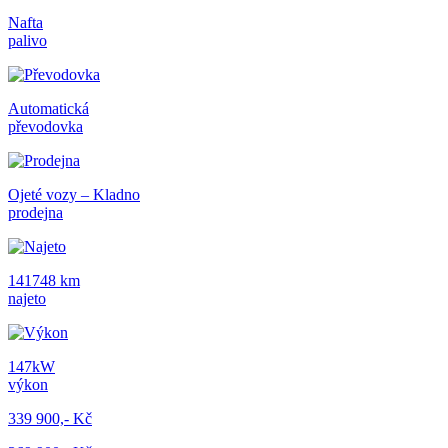
Nafta
palivo
Automatická
převodovka
Ojeté vozy – Kladno
prodejna
141748 km
najeto
147kW
výkon
339 900,- Kč