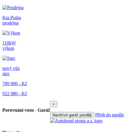
Kia Praha
prodejna
110kW
výkon
nový vůz
stav
789 900,- Kč
922 980,- Kč
×
Porovnání vozu - Garáž
Přejít do garáže
Navštívit garáž později