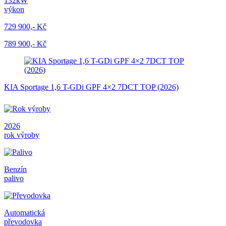
132kW
výkon
729 900,- Kč
789 900,- Kč
KIA Sportage 1,6 T-GDi GPF 4×2 7DCT TOP (2026)
2026
rok výroby
Benzín
palivo
Automatická
převodovka