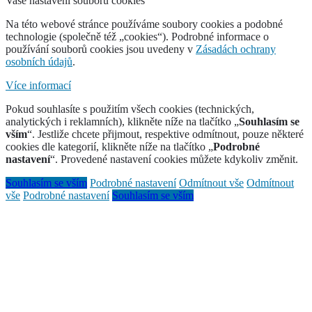
Vaše nastavení souborů cookies
Na této webové stránce používáme soubory cookies a podobné
technologie (společně též „cookies“). Podrobné informace o
používání souborů cookies jsou uvedeny v
Zásadách ochrany
osobních údajů
.
Více informací
Pokud souhlasíte s použitím všech cookies (technických,
analytických i reklamních), klikněte níže na tlačítko „
Souhlasím se
vším
“. Jestliže chcete přijmout, respektive odmítnout, pouze některé
cookies dle kategorií, klikněte níže na tlačítko „
Podrobné
nastavení
“. Provedené nastavení cookies můžete kdykoliv změnit.
Souhlasím se vším
Podrobné nastavení
Odmítnout vše
Odmítnout
vše
Podrobné nastavení
Souhlasím se vším