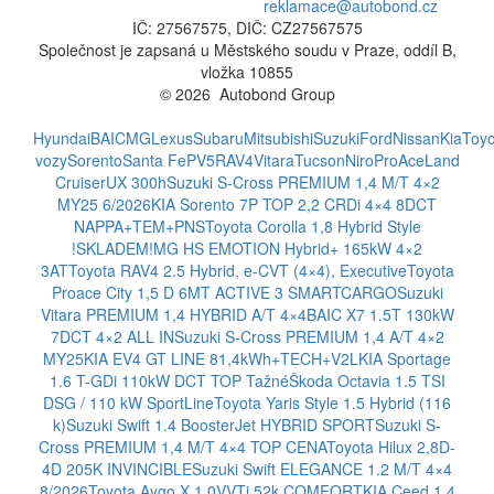
reklamace@autobond.cz
IČ: 27567575, DIČ: CZ27567575
Společnost je zapsaná u Městského soudu v Praze, oddíl B,
vložka 10855
© 2026 Autobond Group
Otevřít nastavení preferencí cookies.
Hyundai
BAIC
MG
Lexus
Subaru
Mitsubishi
Suzuki
Ford
Nissan
Kia
Toyo
vozy
Sorento
Santa Fe
PV5
RAV4
Vitara
Tucson
Niro
ProAce
Land
Cruiser
UX 300h
Suzuki S-Cross PREMIUM 1,4 M/T 4×2
MY25 6/2026
KIA Sorento 7P TOP 2,2 CRDi 4×4 8DCT
NAPPA+TEM+PNS
Toyota Corolla 1,8 Hybrid Style
!SKLADEM!
MG HS EMOTION Hybrid+ 165kW 4×2
3AT
Toyota RAV4 2.5 Hybrid, e-CVT (4×4), Executive
Toyota
Proace City 1,5 D 6MT ACTIVE 3 SMARTCARGO
Suzuki
Vitara PREMIUM 1,4 HYBRID A/T 4×4
BAIC X7 1.5T 130kW
7DCT 4×2 ALL IN
Suzuki S-Cross PREMIUM 1,4 A/T 4×2
MY25
KIA EV4 GT LINE 81,4kWh+TECH+V2L
KIA Sportage
1.6 T-GDi 110kW DCT TOP Tažné
Škoda Octavia 1.5 TSI
DSG / 110 kW SportLine
Toyota Yaris Style 1.5 Hybrid (116
k)
Suzuki Swift 1.4 BoosterJet HYBRID SPORT
Suzuki S-
Cross PREMIUM 1,4 M/T 4×4 TOP CENA
Toyota Hilux 2,8D-
4D 205K INVINCIBLE
Suzuki Swift ELEGANCE 1.2 M/T 4×4
8/2026
Toyota Aygo X 1,0VVTi 52k COMFORT
KIA Ceed 1.4