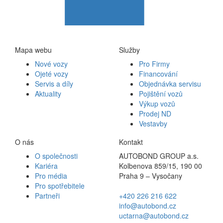
Mapa webu
Služby
Nové vozy
Pro Firmy
Ojeté vozy
Financování
Servis a díly
Objednávka servisu
Aktuality
Pojištění vozů
Výkup vozů
Prodej ND
Vestavby
O nás
Kontakt
O společnosti
AUTOBOND GROUP a.s.
Kariéra
Kolbenova 859/15, 190 00
Pro média
Praha 9 – Vysočany
Pro spotřebitele
Partneři
+420 226 216 622
info@autobond.cz
uctarna@autobond.cz