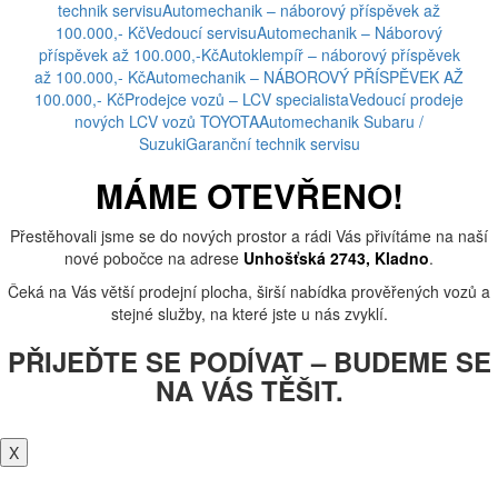
technik servisu
Automechanik – náborový příspěvek až
100.000,- Kč
Vedoucí servisu
Automechanik – Náborový
příspěvek až 100.000,-Kč
Autoklempíř – náborový příspěvek
až 100.000,- Kč
Automechanik – NÁBOROVÝ PŘÍSPĚVEK AŽ
100.000,- Kč
Prodejce vozů – LCV specialista
Vedoucí prodeje
nových LCV vozů TOYOTA
Automechanik Subaru /
Suzuki
Garanční technik servisu
MÁME OTEVŘENO!
Přestěhovali jsme se do nových prostor a rádi Vás přivítáme na naší
nové pobočce na adrese
Unhošťská 2743, Kladno
.
Čeká na Vás větší prodejní plocha, širší nabídka prověřených vozů a
stejné služby, na které jste u nás zvyklí.
PŘIJEĎTE SE PODÍVAT – BUDEME SE
NA VÁS TĚŠIT.
X