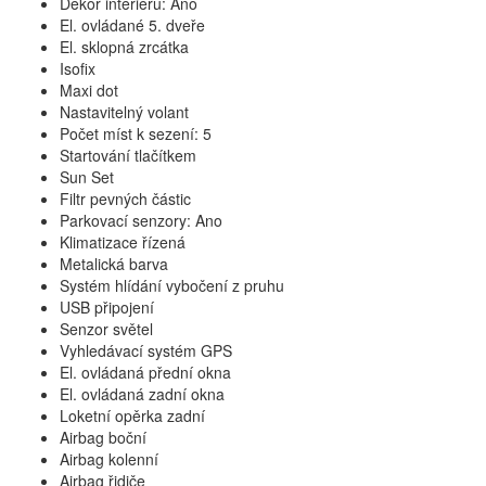
Dekor interiéru: Ano
El. ovládané 5. dveře
El. sklopná zrcátka
Isofix
Maxi dot
Nastavitelný volant
Počet míst k sezení: 5
Startování tlačítkem
Sun Set
Filtr pevných částic
Parkovací senzory: Ano
Klimatizace řízená
Metalická barva
Systém hlídání vybočení z pruhu
USB připojení
Senzor světel
Vyhledávací systém GPS
El. ovládaná přední okna
El. ovládaná zadní okna
Loketní opěrka zadní
Airbag boční
Airbag kolenní
Airbag řidiče