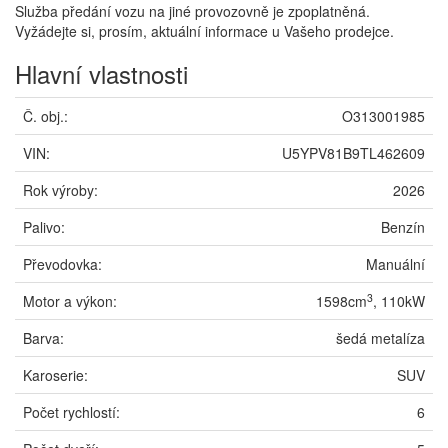
Služba předání vozu na jiné provozovně je zpoplatněná.
Vyžádejte si, prosím, aktuální informace u Vašeho prodejce.
Hlavní vlastnosti
Č. obj.:
O313001985
VIN:
U5YPV81B9TL462609
Rok výroby:
2026
Palivo:
Benzín
Převodovka:
Manuální
3
Motor a výkon:
1598cm
, 110kW
Barva:
šedá metalíza
Karoserie:
SUV
Počet rychlostí:
6