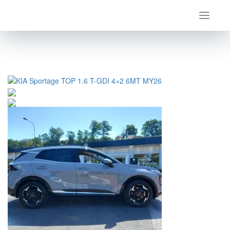
Úvod
Kia
Sportage
KIA Sportage TOP 1.6 T-GDI 4×2 6MT MY26