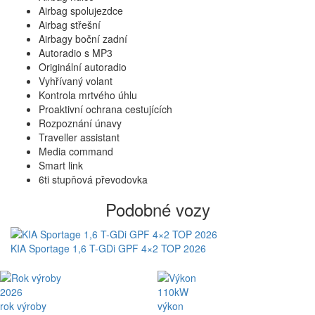
Airbag spolujezdce
Airbag střešní
Airbagy boční zadní
Autoradio s MP3
Originální autoradio
Vyhřívaný volant
Kontrola mrtvého úhlu
Proaktivní ochrana cestujících
Rozpoznání únavy
Traveller assistant
Media command
Smart link
6ti stupňová převodovka
Podobné vozy
KIA Sportage 1,6 T-GDi GPF 4×2 TOP 2026
2026
110kW
rok výroby
výkon