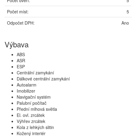
Počet dveří:
5
Počet míst:
5
Odpočet DPH:
Ano
Výbava
ABS
ASR
ESP
Centrální zamykání
Dálkové centrální zamykání
Autoalarm
Imobilizer
Navigační systém
Palubní počítač
Přední mlhová světla
El. ovl. zrcátek
Výhřev zrcátek
Kola z lehkých slitin
Kožený interiér