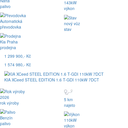
Nafta
143kW
palivo
výkon
Automatická
nový vůz
převodovka
stav
Kia Praha
prodejna
1 299 900,- Kč
1 574 980,- Kč
KIA XCeed STEEL EDITION 1.6 T-GDI 110kW 7DCT
2026
5 km
rok výroby
najeto
Benzín
110kW
palivo
výkon