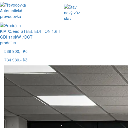
Automatická
nový vůz
převodovka
stav
KIA XCeed STEEL EDITION 1.6 T-
GDI 110kW 7DCT
prodejna
589 900,- Kč
734 980,- Kč