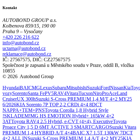
Kontakt
AUTOBOND GROUP a.s.
Kolbenova 859/15, 190 00
Praha 9 – Vysočany
+420 226 216 622
info@autobond.cz
uctarna@autobond.cz
reklamace@autobond.cz
IČ: 27567575, DIČ: CZ27567575
Společnost je zapsaná u Městského soudu v Praze, oddíl B, vložka
10855
© 2026 Autobond Group
Otevřít nastavení preferencí cookies.
Hyundai
BAIC
MG
Lexus
Subaru
Mitsubishi
Suzuki
Ford
Nissan
Kia
Toyo
vozy
Sorento
Santa Fe
PV5
RAV4
Vitara
Tucson
Niro
ProAce
Land
Cruiser
UX 300h
Suzuki S-Cross PREMIUM 1,4 M/T 4×2 MY25
6/2026
KIA Sorento 7P TOP 2,2 CRDi 4×4 8DCT
NAPPA+TEM+PNS
Toyota Corolla 1,8 Hybrid Style
!SKLADEM!
MG HS EMOTION Hybrid+ 165kW 4×2
3AT
Toyota RAV4 2.5 Hybrid, e-CVT (4×4), Executive
Toyota
Proace City 1,5 D 6MT ACTIVE 3 SMARTCARGO
Suzuki Vitara
PREMIUM 1,4 HYBRID A/T 4×4
BAIC X7 1.5T 130kW 7DCT
4×2 ALL IN
Suzuki S-Cross PREMIUM 1,4 A/T 4×2 MY25
KIA