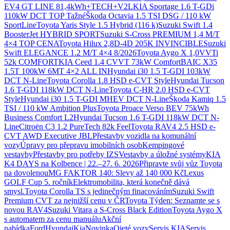
EV4 GT LINE 81,4kWh+TECH+V2L
KIA Sportage 1.6 T-GDi
110kW DCT TOP Tažné
Škoda Octavia 1.5 TSI DSG / 110 kW
SportLine
Toyota Yaris Style 1.5 Hybrid (116 k)
Suzuki Swift 1.4
BoosterJet HYBRID SPORT
Suzuki S-Cross PREMIUM 1,4 M/T
4×4 TOP CENA
Toyota Hilux 2,8D-4D 205K INVINCIBLE
Suzuki
Swift ELEGANCE 1.2 M/T 4×4 8/2026
Toyota Aygo X 1,0VVTi
52k COMFORT
KIA Ceed 1.4 CVVT 73kW Comfort
BAIC X35
1.5T 100kW 6MT 4×2 ALL IN
Hyundai i30 1.5 T-GDI 103kW
DCT N-Line
Toyota Corolla 1.8 HSD e-CVT Style
Hyundai Tucson
1.6 T-GDI 118kW DCT N-Line
Toyota C-HR 2.0 HSD e-CVT
Style
Hyundai i30 1.5 T-GDI MHEV DCT N-Line
Škoda Kamiq 1.5
TSI / 110 kW Ambition Plus
Toyota Proace Verso BEV 75kWh
Business Comfort L2
Hyundai Tucson 1.6 T-GDI 118kW DCT N-
Line
Citroën C3 1.2 PureTech 82k Feel
Toyota RAV4 2.5 HSD e-
CVT AWD Executive JBL
Přestavby vozidla na komunální
vozy
Úpravy pro přepravu imobilních osob
Kempingové
vestavby
Přestavby pro potřeby IZS
Vestavby a úložné systémy
KIA
K4 DAYS na Kolbence | 22.–27. 6. 2026
Připravte svůj vůz Toyota
na dovolenou
MG FAKTOR 140: Slevy až 140 000 Kč
Lexus
GOLF Cup 5. ročník
Elektromobilita, která konečně dává
smysl.
Toyota Corolla TS s jedinečným finacováním
Suzuki Swift
Premium CVT za nejnižší cenu v ČR
Toyota Týden: Seznamte se s
novou RAV4
Suzuki Vitara a S-Cross Black Edition
Toyota Aygo X
s automatem za cenu manuálu
Akční
nabídka
Ford
Hyundai
Kia
Novinka
Ojeté vozy
Servis KIA
Servis