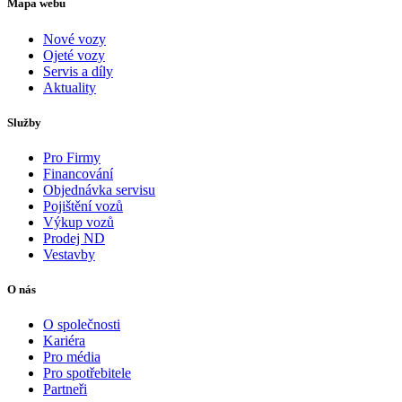
Mapa webu
Nové vozy
Ojeté vozy
Servis a díly
Aktuality
Služby
Pro Firmy
Financování
Objednávka servisu
Pojištění vozů
Výkup vozů
Prodej ND
Vestavby
O nás
O společnosti
Kariéra
Pro média
Pro spotřebitele
Partneři