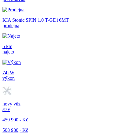
KIA Stonic SPIN 1.0 T-GDi 6MT
prodejna
5 km
najeto
74kW
výkon
nový vůz
stav
459 900,- Kč
508 980,- Kč