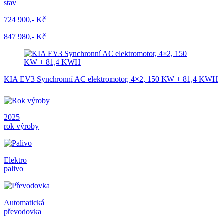
stav
724 900,- Kč
847 980,- Kč
KIA EV3 Synchronní AC elektromotor, 4×2, 150 KW + 81,4 KWH
2025
rok výroby
Elektro
palivo
Automatická
převodovka