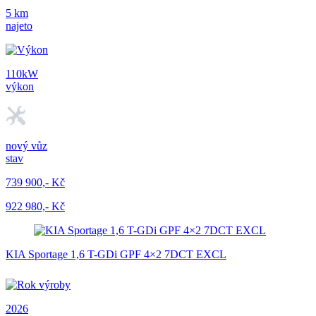
5 km
najeto
110kW
výkon
nový vůz
stav
739 900,- Kč
922 980,- Kč
KIA Sportage 1,6 T-GDi GPF 4×2 7DCT EXCL
2026