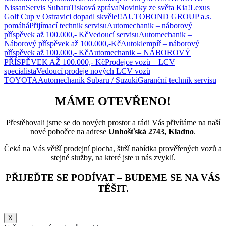
Nissan
Servis Subaru
Tisková zpráva
Novinky ze světa Kia!
Lexus
Golf Cup v Ostravici dopadl skvěle!!
AUTOBOND GROUP a.s.
pomáhá
Přijímací technik servisu
Automechanik – náborový
příspěvek až 100.000,- Kč
Vedoucí servisu
Automechanik –
Náborový příspěvek až 100.000,-Kč
Autoklempíř – náborový
příspěvek až 100.000,- Kč
Automechanik – NÁBOROVÝ
PŘÍSPĚVEK AŽ 100.000,- Kč
Prodejce vozů – LCV
specialista
Vedoucí prodeje nových LCV vozů
TOYOTA
Automechanik Subaru / Suzuki
Garanční technik servisu
MÁME OTEVŘENO!
Přestěhovali jsme se do nových prostor a rádi Vás přivítáme na naší
nové pobočce na adrese
Unhošťská 2743, Kladno
.
Čeká na Vás větší prodejní plocha, širší nabídka prověřených vozů a
stejné služby, na které jste u nás zvyklí.
PŘIJEĎTE SE PODÍVAT – BUDEME SE NA VÁS
TĚŠIT.
X