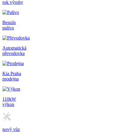
rok výroby
Benzín
palivo
Automatická
převodovka
Kia Praha
prodejna
110kW
výkon
nový vůz