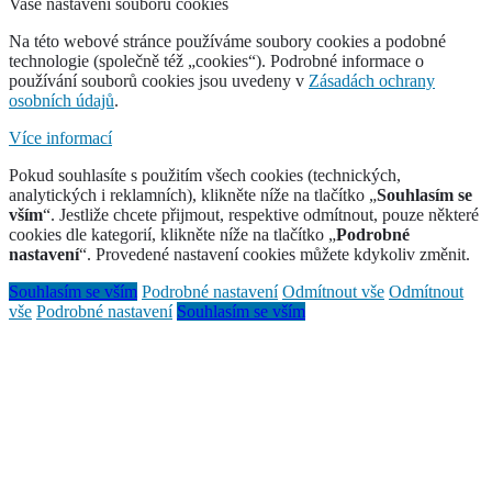
Vaše nastavení souborů cookies
Na této webové stránce používáme soubory cookies a podobné
technologie (společně též „cookies“). Podrobné informace o
používání souborů cookies jsou uvedeny v
Zásadách ochrany
osobních údajů
.
Více informací
Pokud souhlasíte s použitím všech cookies (technických,
analytických i reklamních), klikněte níže na tlačítko „
Souhlasím se
vším
“. Jestliže chcete přijmout, respektive odmítnout, pouze některé
cookies dle kategorií, klikněte níže na tlačítko „
Podrobné
nastavení
“. Provedené nastavení cookies můžete kdykoliv změnit.
Souhlasím se vším
Podrobné nastavení
Odmítnout vše
Odmítnout
vše
Podrobné nastavení
Souhlasím se vším