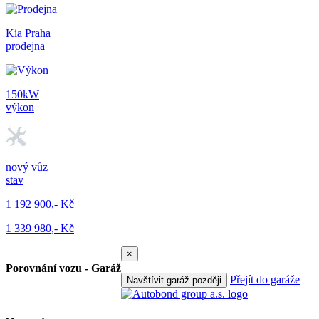
Kia Praha
prodejna
150kW
výkon
nový vůz
stav
1 192 900,- Kč
1 339 980,- Kč
×
Porovnání vozu - Garáž
Přejít do garáže
Navštívit garáž později