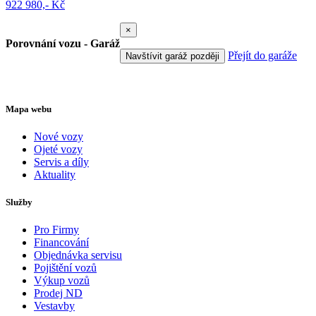
922 980,- Kč
×
Porovnání vozu - Garáž
Přejít do garáže
Navštívit garáž později
Mapa webu
Nové vozy
Ojeté vozy
Servis a díly
Aktuality
Služby
Pro Firmy
Financování
Objednávka servisu
Pojištění vozů
Výkup vozů
Prodej ND
Vestavby