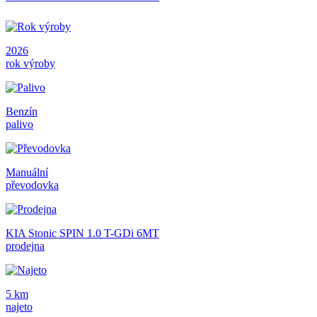
2026
rok výroby
Benzín
palivo
Manuální
převodovka
KIA Stonic SPIN 1.0 T-GDi 6MT
prodejna
5 km
najeto