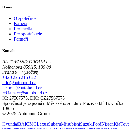
O nás
O společnosti
Kariéra
Pro média
Pro spotřebitele
Partneři
Kontakt
AUTOBOND GROUP a.s.
Kolbenova 859/15, 190 00
Praha 9 – Vysočany
+420 226 216 622
info@autobond.cz
uctarna@autobond.cz
reklamace@autobond.cz
IČ: 27567575, DIČ: CZ27567575
Společnost je zapsaná u Městského soudu v Praze, oddíl B, vložka
10855
© 2026 Autobond Group
Otevřít nastavení preferencí cookies.
Hyundai
BAIC
MG
Lexus
Subaru
Mitsubishi
Suzuki
Ford
Nissan
Kia
Toyo