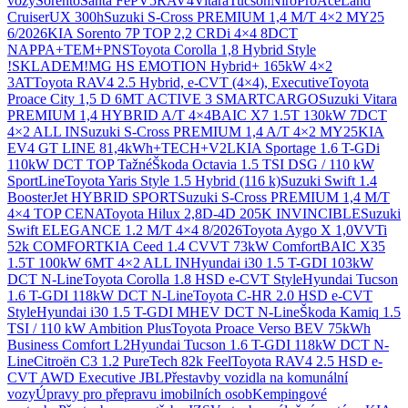
vozy
Sorento
Santa Fe
PV5
RAV4
Vitara
Tucson
Niro
ProAce
Land
Cruiser
UX 300h
Suzuki S-Cross PREMIUM 1,4 M/T 4×2 MY25
6/2026
KIA Sorento 7P TOP 2,2 CRDi 4×4 8DCT
NAPPA+TEM+PNS
Toyota Corolla 1,8 Hybrid Style
!SKLADEM!
MG HS EMOTION Hybrid+ 165kW 4×2
3AT
Toyota RAV4 2.5 Hybrid, e-CVT (4×4), Executive
Toyota
Proace City 1,5 D 6MT ACTIVE 3 SMARTCARGO
Suzuki Vitara
PREMIUM 1,4 HYBRID A/T 4×4
BAIC X7 1.5T 130kW 7DCT
4×2 ALL IN
Suzuki S-Cross PREMIUM 1,4 A/T 4×2 MY25
KIA
EV4 GT LINE 81,4kWh+TECH+V2L
KIA Sportage 1.6 T-GDi
110kW DCT TOP Tažné
Škoda Octavia 1.5 TSI DSG / 110 kW
SportLine
Toyota Yaris Style 1.5 Hybrid (116 k)
Suzuki Swift 1.4
BoosterJet HYBRID SPORT
Suzuki S-Cross PREMIUM 1,4 M/T
4×4 TOP CENA
Toyota Hilux 2,8D-4D 205K INVINCIBLE
Suzuki
Swift ELEGANCE 1.2 M/T 4×4 8/2026
Toyota Aygo X 1,0VVTi
52k COMFORT
KIA Ceed 1.4 CVVT 73kW Comfort
BAIC X35
1.5T 100kW 6MT 4×2 ALL IN
Hyundai i30 1.5 T-GDI 103kW
DCT N-Line
Toyota Corolla 1.8 HSD e-CVT Style
Hyundai Tucson
1.6 T-GDI 118kW DCT N-Line
Toyota C-HR 2.0 HSD e-CVT
Style
Hyundai i30 1.5 T-GDI MHEV DCT N-Line
Škoda Kamiq 1.5
TSI / 110 kW Ambition Plus
Toyota Proace Verso BEV 75kWh
Business Comfort L2
Hyundai Tucson 1.6 T-GDI 118kW DCT N-
Line
Citroën C3 1.2 PureTech 82k Feel
Toyota RAV4 2.5 HSD e-
CVT AWD Executive JBL
Přestavby vozidla na komunální
vozy
Úpravy pro přepravu imobilních osob
Kempingové