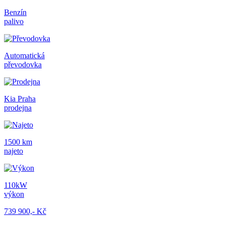
Benzín
palivo
Automatická
převodovka
Kia Praha
prodejna
1500 km
najeto
110kW
výkon
739 900,- Kč