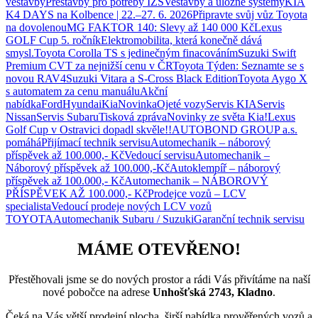
vestavby
Přestavby pro potřeby IZS
Vestavby a úložné systémy
KIA
K4 DAYS na Kolbence | 22.–27. 6. 2026
Připravte svůj vůz Toyota
na dovolenou
MG FAKTOR 140: Slevy až 140 000 Kč
Lexus
GOLF Cup 5. ročník
Elektromobilita, která konečně dává
smysl.
Toyota Corolla TS s jedinečným finacováním
Suzuki Swift
Premium CVT za nejnižší cenu v ČR
Toyota Týden: Seznamte se s
novou RAV4
Suzuki Vitara a S-Cross Black Edition
Toyota Aygo X
s automatem za cenu manuálu
Akční
nabídka
Ford
Hyundai
Kia
Novinka
Ojeté vozy
Servis KIA
Servis
Nissan
Servis Subaru
Tisková zpráva
Novinky ze světa Kia!
Lexus
Golf Cup v Ostravici dopadl skvěle!!
AUTOBOND GROUP a.s.
pomáhá
Přijímací technik servisu
Automechanik – náborový
příspěvek až 100.000,- Kč
Vedoucí servisu
Automechanik –
Náborový příspěvek až 100.000,-Kč
Autoklempíř – náborový
příspěvek až 100.000,- Kč
Automechanik – NÁBOROVÝ
PŘÍSPĚVEK AŽ 100.000,- Kč
Prodejce vozů – LCV
specialista
Vedoucí prodeje nových LCV vozů
TOYOTA
Automechanik Subaru / Suzuki
Garanční technik servisu
MÁME OTEVŘENO!
Přestěhovali jsme se do nových prostor a rádi Vás přivítáme na naší
nové pobočce na adrese
Unhošťská 2743, Kladno
.
Čeká na Vás větší prodejní plocha, širší nabídka prověřených vozů a