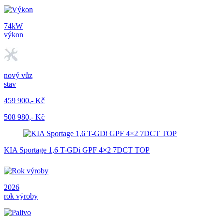
74kW
výkon
nový vůz
stav
459 900,- Kč
508 980,- Kč
KIA Sportage 1,6 T-GDi GPF 4×2 7DCT TOP
2026
rok výroby