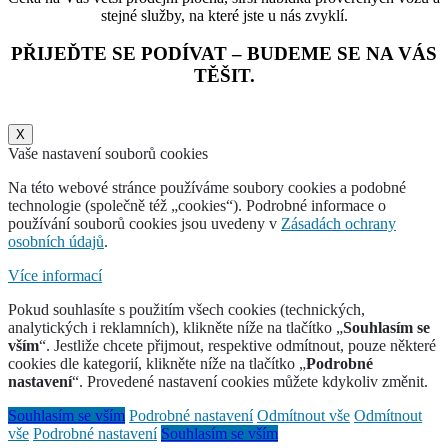
stejné služby, na které jste u nás zvyklí.
PŘIJEĎTE SE PODÍVAT – BUDEME SE NA VÁS
TĚŠIT.
X
Vaše nastavení souborů cookies
Na této webové stránce používáme soubory cookies a podobné
technologie (společně též „cookies“). Podrobné informace o
používání souborů cookies jsou uvedeny v
Zásadách ochrany
osobních údajů
.
Více informací
Pokud souhlasíte s použitím všech cookies (technických,
analytických i reklamních), klikněte níže na tlačítko „
Souhlasím se
vším
“. Jestliže chcete přijmout, respektive odmítnout, pouze některé
cookies dle kategorií, klikněte níže na tlačítko „
Podrobné
nastavení
“. Provedené nastavení cookies můžete kdykoliv změnit.
Souhlasím se vším
Podrobné nastavení
Odmítnout vše
Odmítnout
vše
Podrobné nastavení
Souhlasím se vším