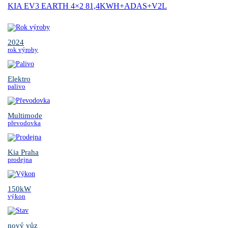
KIA EV3 EARTH 4×2 81,4KWH+ADAS+V2L
2024
rok výroby
Elektro
palivo
Multimode
převodovka
Kia Praha
prodejna
150kW
výkon
nový vůz