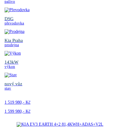
palivo
DSG
převodovka
Kia Praha
prodejna
143kW
výkon
nový vůz
stav
1 519 980,- Kč
1 599 980,- Kč