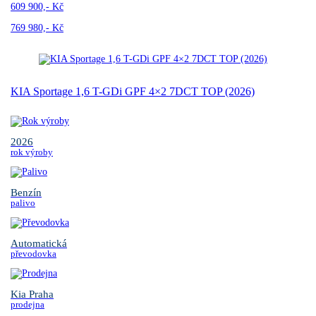
609 900,- Kč
769 980,- Kč
KIA Sportage 1,6 T-GDi GPF 4×2 7DCT TOP (2026)
2026
rok výroby
Benzín
palivo
Automatická
převodovka
Kia Praha
prodejna