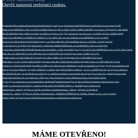
Otevřít nastavení preferencí cookies.
Hyundai
BAIC
MG
Lexus
Subaru
Mitsubishi
Suzuki
Ford
Nissan
Kia
Toyota
Ojeté vozy
Sorento
Santa Fe
PV5
RAV4
Vitara
Tucson
Niro
ProAce
Land Cruiser
UX 300h
Suzuki S-Cross PREMIUM 1,4 M/T 4×2 MY25 6/2026
KIA Sorento 7P TOP 2,2 CRDi 4×4 8DCT NAPPA+TEM+PNS
Toyota Corolla 1,8 Hybrid Style !SKLADEM!
MG HS EMOTION Hybrid+ 165kW 4×2 3AT
Toyota RAV4 2.5 Hybrid, e-CVT (4×4), Executive
Toyota Proace City 1,5 D 6MT ACTIVE 3 SMARTCARGO
Suzuki Vitara PREMIUM 1,4 HYBRID A/T 4×4
BAIC X7 1.5T 130kW 7DCT 4×2 ALL IN
Suzuki S-Cross PREMIUM 1,4 A/T 4×2 MY25
KIA EV4 GT LINE 81,4kWh+TECH+V2L
KIA Sportage 1.6 T-GDi 110kW DCT TOP Tažné
Škoda Octavia 1.5 TSI DSG / 110 kW SportLine
Toyota Yaris Style 1.5 Hybrid (116 k)
Suzuki Swift 1.4 BoosterJet HYBRID SPORT
Suzuki S-Cross PREMIUM 1,4 M/T 4×4 TOP CENA
Toyota Hilux 2,8D-4D 205K INVINCIBLE
Suzuki Swift ELEGANCE 1.2 M/T 4×4 8/2026
Toyota Aygo X 1,0VVTi 52k COMFORT
KIA Ceed 1.4 CVVT 73kW Comfort
BAIC X35 1.5T 100kW 6MT 4×2 ALL IN
Hyundai i30 1.5 T-GDI 103kW DCT N-Line
Toyota Corolla 1.8 HSD e-CVT Style
Hyundai Tucson 1.6 T-GDI 118kW DCT N-Line
Toyota C-HR 2.0 HSD e-CVT Style
Hyundai i30 1.5 T-GDI MHEV DCT N-Line
Škoda Kamiq 1.5 TSI / 110 kW Ambition Plus
Toyota Proace Verso BEV 75kWh Business Comfort L2
Hyundai Tucson 1.6 T-GDI 118kW DCT N-Line
Citroën C3 1.2 PureTech 82k Feel
Toyota RAV4 2.5 HSD e-CVT AWD Executive JBL
Přestavby vozidla na komunální vozy
Úpravy pro přepravu imobilních osob
Kempingové vestavby
Přestavby pro potřeby IZS
Vestavby a úložné systémy
KIA K4 DAYS na Kolbence | 22.–27. 6. 2026
Připravte svůj vůz Toyota na dovolenou
MG FAKTOR 140: Slevy až 140 000 Kč
Lexus GOLF Cup 5. ročník
Elektromobilita, která konečně dává smysl.
Toyota Corolla TS s jedinečným finacováním
Suzuki Swift Premium CVT za nejnižší cenu v ČR
Toyota Týden: Seznamte se s novou RAV4
Suzuki Vitara a S-Cross Black Edition
Toyota Aygo X s automatem za cenu manuálu
Akční nabídka
Ford
Hyundai
Kia
Novinka
Ojeté vozy
Servis KIA
Servis Nissan
Servis Subaru
Tisková zpráva
Novinky ze světa Kia!
Lexus Golf Cup v Ostravici dopadl skvěle!!
AUTOBOND GROUP a.s. pomáhá
Přijímací technik servisu
Automechanik – náborový příspěvek až 100.000,- Kč
Vedoucí servisu
Automechanik – Náborový příspěvek až 100.000,-Kč
Autoklempíř – náborový příspěvek až 100.000,- Kč
Automechanik – NÁBOROVÝ PŘÍSPĚVEK AŽ 100.000,- Kč
Prodejce vozů – LCV specialista
Vedoucí prodeje nových LCV vozů TOYOTA
Automechanik Subaru / Suzuki
Garanční technik servisu
MÁME OTEVŘENO!