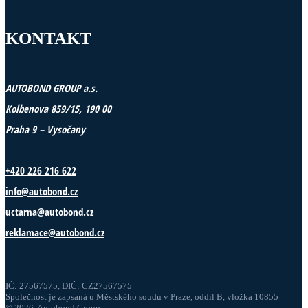
KONTAKT
AUTOBOND GROUP a.s.
Kolbenova 859/15, 190 00
Praha 9 – Vysočany
+420 226 216 622
info@autobond.cz
uctarna@autobond.cz
reklamace@autobond.cz
IČ: 27567575, DIČ: CZ27567575
Společnost je zapsaná u Městského soudu v Praze, oddíl B, vložka 10855
© 2026 Autobond Group