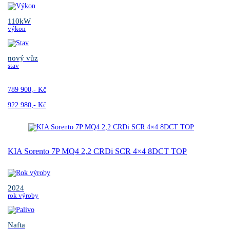
110kW
výkon
nový vůz
stav
789 900,- Kč
922 980,- Kč
KIA Sorento 7P MQ4 2,2 CRDi SCR 4×4 8DCT TOP
2024
rok výroby
Nafta