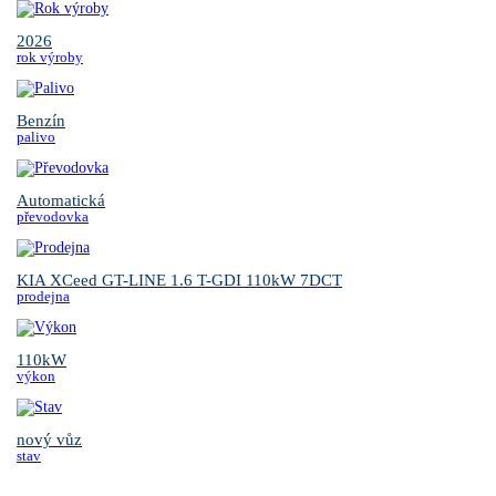
2026
rok výroby
Benzín
palivo
Automatická
převodovka
KIA XCeed GT-LINE 1.6 T-GDI 110kW 7DCT
prodejna
110kW
výkon
nový vůz
stav