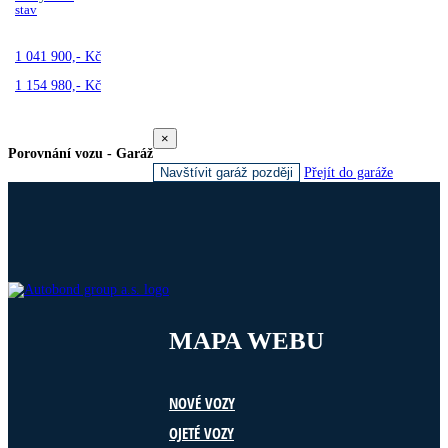
stav
1 041 900,- Kč
1 154 980,- Kč
×
Porovnání vozu - Garáž
Navštívit garáž později
Přejít do garáže
MAPA WEBU
NOVÉ VOZY
OJETÉ VOZY