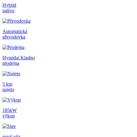
Hybrid
palivo
Automatická
převodovka
Hyundai Kladno
prodejna
5 km
najeto
185kW
výkon
nový vůz