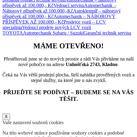
příspěvek až 100.000,- Kč
Vedoucí servisu
Automechanik –
Náborový příspěvek až 100.000,-Kč
Autoklempíř – náborový
příspěvek až 100.000,- Kč
Automechanik – NÁBOROVÝ
PŘÍSPĚVEK AŽ 100.000,- Kč
Prodejce vozů – LCV
specialista
Vedoucí prodeje nových LCV vozů
TOYOTA
Automechanik Subaru / Suzuki
Garanční technik servisu
MÁME OTEVŘENO!
Přestěhovali jsme se do nových prostor a rádi Vás přivítáme na naší
nové pobočce na adrese
Unhošťská 2743, Kladno
.
Čeká na Vás větší prodejní plocha, širší nabídka prověřených vozů a
stejné služby, na které jste u nás zvyklí.
PŘIJEĎTE SE PODÍVAT – BUDEME SE NA VÁS
TĚŠIT.
X
Vaše nastavení souborů cookies
Na této webové stránce používáme soubory cookies a podobné