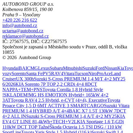
AUTOBOND GROUP a.s.
Kolbenova 859/15, 190 00
Praha 9 – Vysočany
+420 226 216 622
info@autobond.cz
uctarna@autobond.cz
reklamace@autobond.cz
IČ: 27567575, DIČ: CZ27567575
Společnost je zapsaná u Městského soudu v Praze, oddíl B, vložka
10855
© 2026 Autobond Group
Otevřít nastavení preferencí cookies.
Hyundai
BAIC
MG
Lexus
Subaru
Mitsubishi
Suzuki
Ford
Nissan
Kia
Toyo
vozy
Sorento
Santa Fe
PV5
RAV4
Vitara
Tucson
Niro
ProAce
Land
Cruiser
UX 300h
Suzuki S-Cross PREMIUM 1,4 M/T 4×2 MY25
6/2026
KIA Sorento 7P TOP 2,2 CRDi 4×4 8DCT
NAPPA+TEM+PNS
Toyota Corolla 1,8 Hybrid Style
!SKLADEM!
MG HS EMOTION Hybrid+ 165kW 4×2
3AT
Toyota RAV4 2.5 Hybrid, e-CVT (4×4), Executive
Toyota
Proace City 1,5 D 6MT ACTIVE 3 SMARTCARGO
Suzuki Vitara
PREMIUM 1,4 HYBRID A/T 4×4
BAIC X7 1.5T 130kW 7DCT
4×2 ALL IN
Suzuki S-Cross PREMIUM 1,4 A/T 4×2 MY25
KIA
EV4 GT LINE 81,4kWh+TECH+V2L
KIA Sportage 1.6 T-GDi
110kW DCT TOP Tažné
Škoda Octavia 1.5 TSI DSG / 110 kW
SportLine
Toyota Yaris Style 1.5 Hybrid (116 k)
Suzuki Swift 1.4