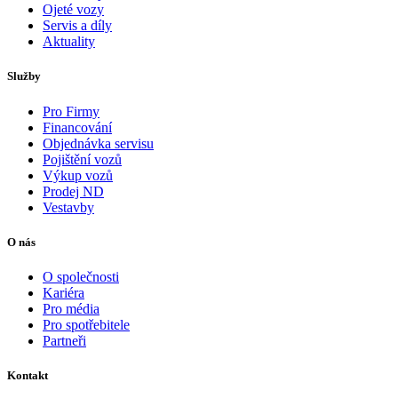
Ojeté vozy
Servis a díly
Aktuality
Služby
Pro Firmy
Financování
Objednávka servisu
Pojištění vozů
Výkup vozů
Prodej ND
Vestavby
O nás
O společnosti
Kariéra
Pro média
Pro spotřebitele
Partneři
Kontakt