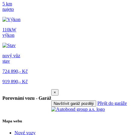
5 km
najeto
110kW
výkon
nový vůz
stav
724 890,- Kč
919 890,- Kč
×
Porovnání vozu - Garáž
Přejít do garáže
Navštívit garáž později
Mapa webu
Nové vozy