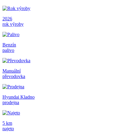
2026
rok výroby
Benzín
palivo
Manuální
převodovka
Hyundai Kladno
prodejna
5 km
najeto