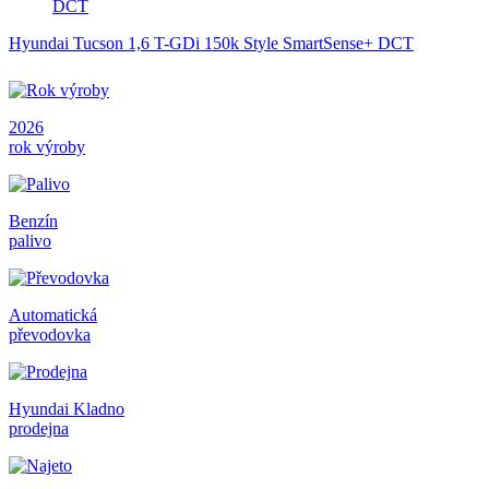
Hyundai Tucson 1,6 T-GDi 150k Style SmartSense+ DCT
2026
rok výroby
Benzín
palivo
Automatická
převodovka
Hyundai Kladno
prodejna