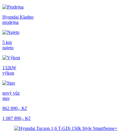
Hyundai Kladno
prodejna
5 km
najeto
132kW
výkon
nový vůz
stav
862 890,- Kč
1 087 890,- Kč