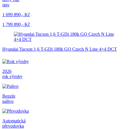
stav
1 699 890,- Kč
1 799 890,- Kč
Hyundai Tucson 1,6 T-GDi 180k GO Czech N Line 4×4 DCT
2026
rok výroby
Benzín
palivo
Automatická
převodovka