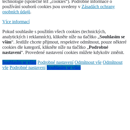
technologie (společně též „cookies“). Podrobné informace o
používání souborů cookies jsou uvedeny v
Zásadách ochrany
osobních údajů
.
Více informací
Pokud souhlasíte s použitím všech cookies (technických,
analytických i reklamních), klikněte níže na tlačítko „
Souhlasím se
vším
“. Jestliže chcete přijmout, respektive odmítnout, pouze některé
cookies dle kategorií, klikněte níže na tlačítko „
Podrobné
nastavení
“. Provedené nastavení cookies můžete kdykoliv změnit.
Souhlasím se vším
Podrobné nastavení
Odmítnout vše
Odmítnout
vše
Podrobné nastavení
Souhlasím se vším