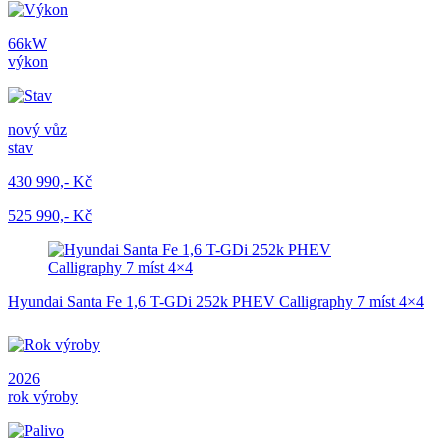
66kW
výkon
nový vůz
stav
430 990,- Kč
525 990,- Kč
Hyundai Santa Fe 1,6 T-GDi 252k PHEV Calligraphy 7 míst 4×4
2026
rok výroby