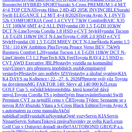
BoosterJet HYBRID SPORT
Suzuki S-Cross PREMIUM 1,4 M/T
4×4 TOP CENA
Toyota Hilux 2,8D-4D 205K INVINCIBLE
Suzuki
Swift ELEGANCE 1.2 M/T 4×4 8/2026
Toyota Aygo X 1,0VVTi
52k COMFORT
KIA Ceed 1.4 CVVT 73kW Comfort
BAIC X35
1.5T 100kW 6MT 4×2 ALL IN
Hyundai i30 1.5 T-GDI 103kW
DCT N-Line
Toyota Corolla 1.8 HSD e-CVT Style
Hyundai Tucson
1.6 T-GDI 118kW DCT N-Line
Toyota C-HR 2.0 HSD e-CVT
Style
Hyundai i30 1.5 T-GDI MHEV DCT N-Line
Škoda Kamiq 1.5
TSI / 110 kW Ambition Plus
Toyota Proace Verso BEV 75kWh
Business Comfort L2
Hyundai Tucson 1.6 T-GDI 118kW DCT N-
Line
Citroën C3 1.2 PureTech 82k Feel
Toyota RAV4 2.5 HSD e-
CVT AWD Executive JBL
Přestavby vozidla na komunální
vozy
Úpravy pro přepravu imobilních osob
Kempingové
vestavby
Přestavby pro potřeby IZS
Vestavby a úložné systémy
KIA
K4 DAYS na Kolbence | 22.–27. 6. 2026
Připravte svůj vůz Toyota
na dovolenou
MG FAKTOR 140: Slevy až 140 000 Kč
Lexus
GOLF Cup 5. ročník
Elektromobilita, která konečně dává
smysl.
Toyota Corolla TS s jedinečným finacováním
Suzuki Swift
Premium CVT za nejnižší cenu v ČR
Toyota Týden: Seznamte se s
novou RAV4
Suzuki Vitara a S-Cross Black Edition
Toyota Aygo X
s automatem za cenu manuálu
Akční
nabídka
Ford
Hyundai
Kia
Novinka
Ojeté vozy
Servis KIA
Servis
Nissan
Servis Subaru
Tisková zpráva
Novinky ze světa Kia!
Lexus
Golf Cup v Ostravici dopadl skvěle!!
AUTOBOND GROUP a.s.
pomáhá
Přijímací technik servisu
Automechanik – náborový