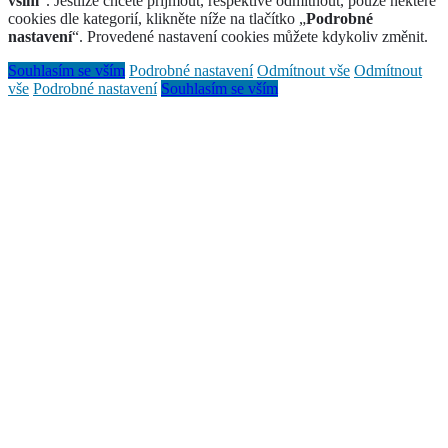
vším
“. Jestliže chcete přijmout, respektive odmítnout, pouze některé
cookies dle kategorií, klikněte níže na tlačítko „
Podrobné
nastavení
“. Provedené nastavení cookies můžete kdykoliv změnit.
Souhlasím se vším
Podrobné nastavení
Odmítnout vše
Odmítnout
vše
Podrobné nastavení
Souhlasím se vším