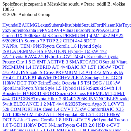
Společnost je zapsaná u Městského soudu v Praze, oddíl B, vložka
10855
© 2026 Autobond Group
Otevřít nastavení preferencí cookies.
Hyundai
BAIC
MG
Lexus
Subaru
Mitsubishi
Suzuki
Ford
Nissan
Kia
Toyo
vozy
Sorento
Santa Fe
PV5
RAV4
Vitara
Tucson
Niro
ProAce
Land
Cruiser
UX 300h
Suzuki S-Cross PREMIUM 1,4 M/T 4×2 MY25
6/2026
KIA Sorento 7P TOP 2,2 CRDi 4×4 8DCT
NAPPA+TEM+PNS
Toyota Corolla 1,8 Hybrid Style
!SKLADEM!
MG HS EMOTION Hybrid+ 165kW 4×2
3AT
Toyota RAV4 2.5 Hybrid, e-CVT (4×4), Executive
Toyota
Proace City 1,5 D 6MT ACTIVE 3 SMARTCARGO
Suzuki Vitara
PREMIUM 1,4 HYBRID A/T 4×4
BAIC X7 1.5T 130kW 7DCT
4×2 ALL IN
Suzuki S-Cross PREMIUM 1,4 A/T 4×2 MY25
KIA
EV4 GT LINE 81,4kWh+TECH+V2L
KIA Sportage 1.6 T-GDi
110kW DCT TOP Tažné
Škoda Octavia 1.5 TSI DSG / 110 kW
SportLine
Toyota Yaris Style 1.5 Hybrid (116 k)
Suzuki Swift 1.4
BoosterJet HYBRID SPORT
Suzuki S-Cross PREMIUM 1,4 M/T
4×4 TOP CENA
Toyota Hilux 2,8D-4D 205K INVINCIBLE
Suzuki
Swift ELEGANCE 1.2 M/T 4×4 8/2026
Toyota Aygo X 1,0VVTi
52k COMFORT
KIA Ceed 1.4 CVVT 73kW Comfort
BAIC X35
1.5T 100kW 6MT 4×2 ALL IN
Hyundai i30 1.5 T-GDI 103kW
DCT N-Line
Toyota Corolla 1.8 HSD e-CVT Style
Hyundai Tucson
1.6 T-GDI 118kW DCT N-Line
Toyota C-HR 2.0 HSD e-CVT
Style
Hyundai i30 1.5 T-GDI MHEV DCT N-Line
Škoda Kamiq 1.5