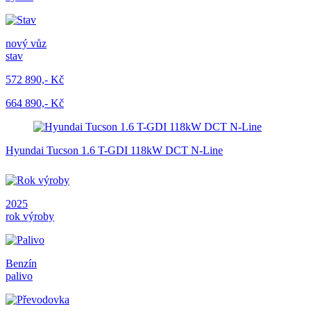
nový vůz
stav
572 890,- Kč
664 890,- Kč
Hyundai Tucson 1.6 T-GDI 118kW DCT N-Line
2025
rok výroby
Benzín
palivo