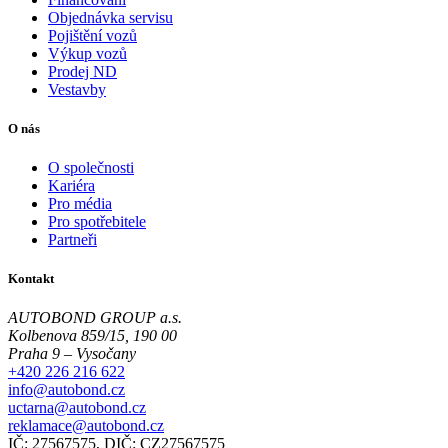
Objednávka servisu
Pojištění vozů
Výkup vozů
Prodej ND
Vestavby
O nás
O společnosti
Kariéra
Pro média
Pro spotřebitele
Partneři
Kontakt
AUTOBOND GROUP a.s.
Kolbenova 859/15, 190 00
Praha 9 – Vysočany
+420 226 216 622
info@autobond.cz
uctarna@autobond.cz
reklamace@autobond.cz
IČ: 27567575, DIČ: CZ27567575