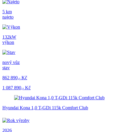
5 km
najeto
132kW
výkon
nový vůz
stav
862 890,- Kč
1 087 890,- Kč
Hyundai Kona 1,0 T-GDi 115k Comfort Club
2026