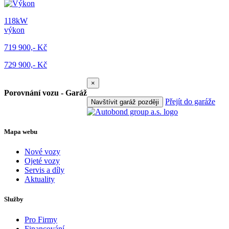
118kW
výkon
719 900,- Kč
729 900,- Kč
×
Porovnání vozu - Garáž
Přejít do garáže
Navštívit garáž později
Mapa webu
Nové vozy
Ojeté vozy
Servis a díly
Aktuality
Služby
Pro Firmy
Financování