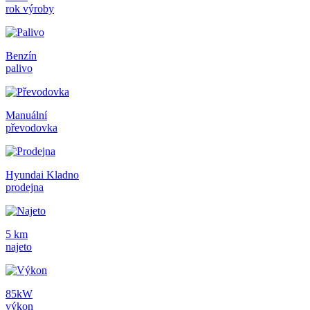
rok výroby
Benzín
palivo
Manuální
převodovka
Hyundai Kladno
prodejna
5 km
najeto
85kW
výkon