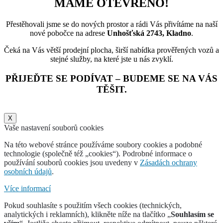
MÁME OTEVŘENO!
Přestěhovali jsme se do nových prostor a rádi Vás přivítáme na naší
nové pobočce na adrese
Unhošťská 2743, Kladno
.
Čeká na Vás větší prodejní plocha, širší nabídka prověřených vozů a
stejné služby, na které jste u nás zvyklí.
PŘIJEĎTE SE PODÍVAT – BUDEME SE NA VÁS
TĚŠIT.
X
Vaše nastavení souborů cookies
Na této webové stránce používáme soubory cookies a podobné
technologie (společně též „cookies“). Podrobné informace o
používání souborů cookies jsou uvedeny v
Zásadách ochrany
osobních údajů
.
Více informací
Pokud souhlasíte s použitím všech cookies (technických,
analytických i reklamních), klikněte níže na tlačítko „
Souhlasím se