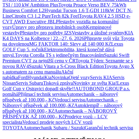
TSI / 110 kW Ambition Plus
Toyota Proace Verso BEV 75kWh
Business Comfort L2
Hyundai Tucson 1.6 T-GDI 118kW DCT N-
Line
Citroën C3 1.2 PureTech 82k Feel
Toyota RAV4 2.5 HSD e-
CVT AWD Executive JBL
Přestavby vozidla na komunální
vozy
Úpravy pro přepravu imobilních osob
Kempingové
vestavby
Přestavby pro potřeby IZS
Vestavby a úložné systémy
KIA
K4 DAYS na Kolbence | 22.–27. 6. 2026
Připravte svůj vůz Toyota
na dovolenou
MG FAKTOR 140: Slevy až 140 000 Kč
Lexus
GOLF Cup 5. ročník
Elektromobilita, která konečně dává
smysl.
Toyota Corolla TS s jedinečným finacováním
Suzuki Swift
Premium CVT za nejnižší cenu v ČR
Toyota Týden: Seznamte se s
novou RAV4
Suzuki Vitara a S-Cross Black Edition
Toyota Aygo X
s automatem za cenu manuálu
Akční
nabídka
Ford
Hyundai
Kia
Novinka
Ojeté vozy
Servis KIA
Servis
Nissan
Servis Subaru
Tisková zpráva
Novinky ze světa Kia!
Lexus
Golf Cup v Ostravici dopadl skvěle!!
AUTOBOND GROUP a.s.
pomáhá
Přijímací technik servisu
Automechanik – náborový
příspěvek až 100.000,- Kč
Vedoucí servisu
Automechanik –
Náborový příspěvek až 100.000,-Kč
Autoklempíř – náborový
příspěvek až 100.000,- Kč
Automechanik – NÁBOROVÝ
PŘÍSPĚVEK AŽ 100.000,- Kč
Prodejce vozů – LCV
specialista
Vedoucí prodeje nových LCV vozů
TOYOTA
Automechanik Subaru / Suzuki
Garanční technik servisu