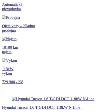
Automatická
převodovka
Ojeté vozy – Kladno
prodejna
10100 km
najeto
118kW
výkon
729 900,- Kč
Hyundai Tucson 1.6 T-GDI DCT 118kW N-Line