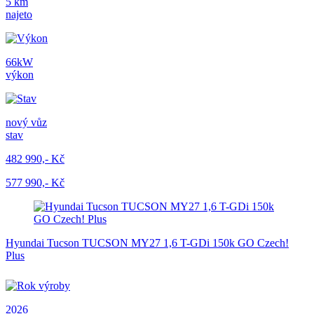
5 km
najeto
66kW
výkon
nový vůz
stav
482 990,- Kč
577 990,- Kč
Hyundai Tucson TUCSON MY27 1,6 T-GDi 150k GO Czech!
Plus
2026