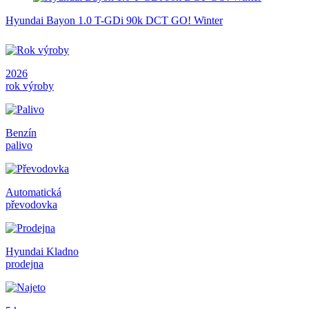
Hyundai Bayon 1.0 T-GDi 90k DCT GO! Winter
2026
rok výroby
Benzín
palivo
Automatická
převodovka
Hyundai Kladno
prodejna