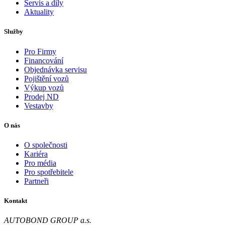
Servis a díly
Aktuality
Služby
Pro Firmy
Financování
Objednávka servisu
Pojištění vozů
Výkup vozů
Prodej ND
Vestavby
O nás
O společnosti
Kariéra
Pro média
Pro spotřebitele
Partneři
Kontakt
AUTOBOND GROUP a.s.