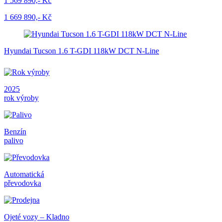
1 569 890,- Kč
1 669 890,- Kč
Hyundai Tucson 1.6 T-GDI 118kW DCT N-Line
2025
rok výroby
Benzín
palivo
Automatická
převodovka
Ojeté vozy – Kladno