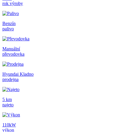
rok výroby
Benzín
palivo
Manuální
převodovka
Hyundai Kladno
prodejna
5 km
najeto
110kW
výkon