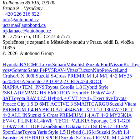
Kolbenova 859/15, 190 00
Praha 9 – Vysočany
+420 226 216 622
info@autobond.cz
uctarna@autobond.cz
reklamace@autobond.cz
IČ: 27567575, DIČ: CZ27567575
Společnost je zapsaná u Městského soudu v Praze, oddíl B, vložka
10855
© 2026 Autobond Group
Otevřít nastavení preferencí cookies.
Hyundai
BAIC
MG
Lexus
Subaru
Mitsubishi
Suzuki
Ford
Nissan
Kia
Toyo
vozy
Sorento
Santa Fe
PV5
RAV4
Vitara
Tucson
Niro
ProAce
Land
Cruiser
UX 300h
Suzuki S-Cross PREMIUM 1,4 M/T 4×2 MY25
6/2026
KIA Sorento 7P TOP 2,2 CRDi 4×4 8DCT
NAPPA+TEM+PNS
Toyota Corolla 1,8 Hybrid Style
!SKLADEM!
MG HS EMOTION Hybrid+ 165kW 4×2
3AT
Toyota RAV4 2.5 Hybrid, e-CVT (4×4), Executive
Toyota
Proace City 1,5 D 6MT ACTIVE 3 SMARTCARGO
Suzuki Vitara
PREMIUM 1,4 HYBRID A/T 4×4
BAIC X7 1.5T 130kW 7DCT
4×2 ALL IN
Suzuki S-Cross PREMIUM 1,4 A/T 4×2 MY25
KIA
EV4 GT LINE 81,4kWh+TECH+V2L
KIA Sportage 1.6 T-GDi
110kW DCT TOP Tažné
Škoda Octavia 1.5 TSI DSG / 110 kW
SportLine
Toyota Yaris Style 1.5 Hybrid (116 k)
Suzuki Swift 1.4
BoosterJet HYBRID SPORT
Suzuki S-Cross PREMIUM 1,4 M/T