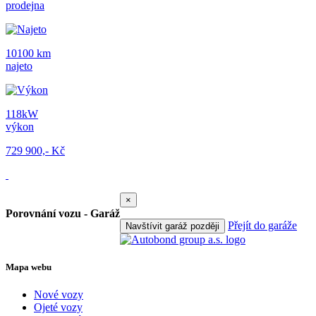
prodejna
10100 km
najeto
118kW
výkon
729 900,- Kč
×
Porovnání vozu - Garáž
Přejít do garáže
Navštívit garáž později
Mapa webu
Nové vozy
Ojeté vozy