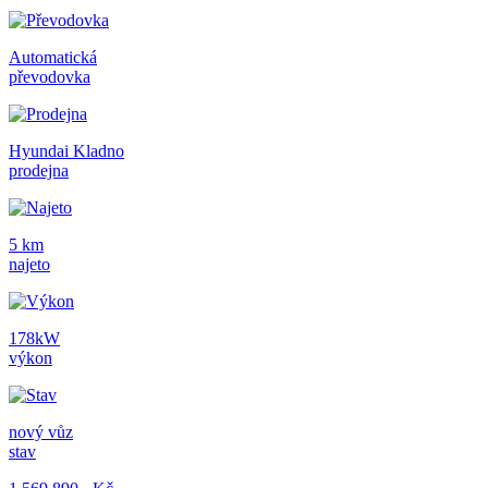
Automatická
převodovka
Hyundai Kladno
prodejna
5 km
najeto
178kW
výkon
nový vůz
stav