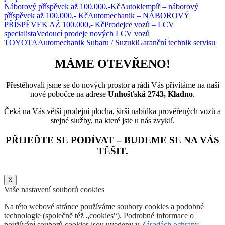
Náborový příspěvek až 100.000,-Kč
Autoklempíř – náborový
příspěvek až 100.000,- Kč
Automechanik – NÁBOROVÝ
PŘÍSPĚVEK AŽ 100.000,- Kč
Prodejce vozů – LCV
specialista
Vedoucí prodeje nových LCV vozů
TOYOTA
Automechanik Subaru / Suzuki
Garanční technik servisu
MÁME OTEVŘENO!
Přestěhovali jsme se do nových prostor a rádi Vás přivítáme na naší
nové pobočce na adrese
Unhošťská 2743, Kladno
.
Čeká na Vás větší prodejní plocha, širší nabídka prověřených vozů a
stejné služby, na které jste u nás zvyklí.
PŘIJEĎTE SE PODÍVAT – BUDEME SE NA VÁS
TĚŠIT.
X
Vaše nastavení souborů cookies
Na této webové stránce používáme soubory cookies a podobné
technologie (společně též „cookies“). Podrobné informace o
používání souborů cookies jsou uvedeny v
Zásadách ochrany