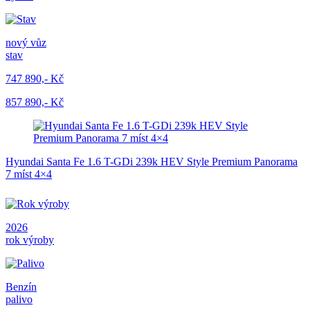
nový vůz
stav
747 890,- Kč
857 890,- Kč
Hyundai Santa Fe 1.6 T-GDi 239k HEV Style Premium Panorama
7 míst 4×4
2026
rok výroby
Benzín
palivo