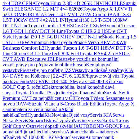
4×4 TOP CENA
Toyota Hilux 2,8D-4D 205K INVINCIBLE
Suzuki
Swift ELEGANCE 1.2 M/T 4×4 8/2026
Toyota Aygo X 1,0VVTi
52k COMFORT
KIA Ceed 1.4 CVVT 73kW Comfort
BAIC X35
1.5T 100kW 6MT 4×2 ALL IN
Hyundai i30 1.5 T-GDI 103kW
DCT N-Line
Toyota Corolla 1.8 HSD e-CVT Style
Hyundai Tucson
1.6 T-GDI 118kW DCT N-Line
Toyota C-HR 2.0 HSD e-CVT
Style
Hyundai i30 1.5 T-GDI MHEV DCT N-Line
Škoda Kamiq 1.5
TSI / 110 kW Ambition Plus
Toyota Proace Verso BEV 75kWh
Business Comfort L2
Hyundai Tucson 1.6 T-GDI 118kW DCT N-
Line
Citroën C3 1.2 PureTech 82k Feel
Toyota RAV4 2.5 HSD e-
CVT AWD Executive JBL
Přestavby vozidla na komunální
vozy
Úpravy pro přepravu imobilních osob
Kempingové
vestavby
Přestavby pro potřeby IZS
Vestavby a úložné systémy
KIA
K4 DAYS na Kolbence | 22.–27. 6. 2026
Připravte svůj vůz Toyota
na dovolenou
MG FAKTOR 140: Slevy až 140 000 Kč
Lexus
GOLF Cup 5. ročník
Elektromobilita, která konečně dává
smysl.
Toyota Corolla TS s jedinečným finacováním
Suzuki Swift
Premium CVT za nejnižší cenu v ČR
Toyota Týden: Seznamte se s
novou RAV4
Suzuki Vitara a S-Cross Black Edition
Toyota Aygo X
s automatem za cenu manuálu
Akční
nabídka
Ford
Hyundai
Kia
Novinka
Ojeté vozy
Servis KIA
Servis
Nissan
Servis Subaru
Tisková zpráva
Novinky ze světa Kia!
Lexus
Golf Cup v Ostravici dopadl skvěle!!
AUTOBOND GROUP a.s.
pomáhá
Přijímací technik servisu
Automechanik – náborový
příspěvek až 100.000,- Kč
Vedoucí servisu
Automechanik –