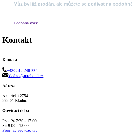
Vůz byl již prodán, ale můžete se podívat na podobn
Podobné vozy
Kontakt
Kontakt
+420 312 240 224
kladno@autobond.cz
Adresa
Americká 2754
272 01 Kladno
Otevírací doba
Po - Pá 7:30 - 17:00
So 9:00 - 13:00
Přejít na provozovnu