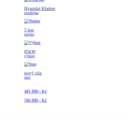
Hyundai Kladno
prodejna
5 km
najeto
85kW
výkon
nový vůz
stav
481 890,- Kč
596 890,- Kč