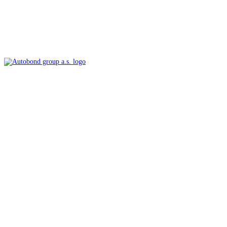
MAPA WEBU
NOVÉ VOZY
OJETÉ VOZY
SERVIS A DÍLY
AKTUALITY