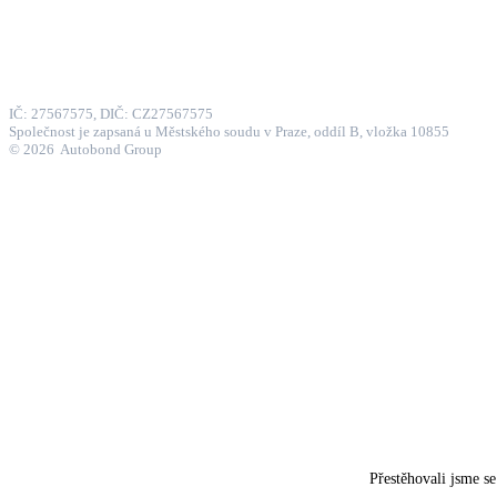
uctarna@autobond.cz
reklamace@autobond.cz
IČ: 27567575, DIČ: CZ27567575
Společnost je zapsaná u Městského soudu v Praze, oddíl B, vložka 10855
© 2026 Autobond Group
Otevřít nastavení preferencí cookies.
Hyundai
BAIC
MG
Lexus
Subaru
Mitsubishi
Suzuki
Ford
Nissan
Kia
Toyota
Ojeté vozy
Sorento
Santa Fe
PV5
RAV4
Vit
Toyota Proace City 1,5 D 6MT ACTIVE 3 SMARTCARGO
Suzuki Vitara PREMIUM 1,4 HYBRID A/T 4×4
BAIC X7 1.5T 130kW 7DCT 4×2 ALL IN
Suzuki S
Toyota Hilux 2,8D-4D 205K INVINCIBLE
Suzuki Swift ELEGANCE 1.2 M/T 4×4 8/2026
Toyota Aygo X 1,0VVTi 52k COMFORT
KIA Ceed 1.4 CVVT 73kW C
Toyota Proace Verso BEV 75kWh Business Comfort L2
Hyundai Tucson 1.6 T-GDI 118kW DCT N-Line
Citroën C3 1.2 PureTech 82k Feel
Toyota RAV4 2.5 H
Lexus GOLF Cup 5. ročník
Elektromobilita, která konečně dává smysl.
Toyota Corolla TS s jedinečným finacováním
Suzuki Swift Premium CVT za nejnižší 
Lexus Golf Cup v Ostravici dopadl skvěle!!
AUTOBOND GROUP a.s. pomáhá
Přijímací technik servisu
Automechanik – náborový příspěvek až 100.000,- Kč
Přestěhovali jsme s