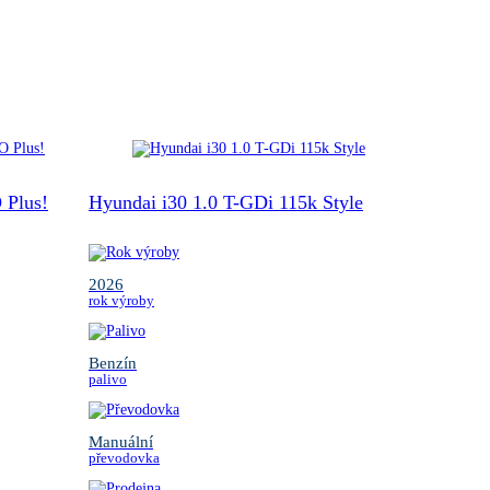
 Plus!
Hyundai i30 1.0 T-GDi 115k Style
2026
rok výroby
Benzín
palivo
Manuální
převodovka