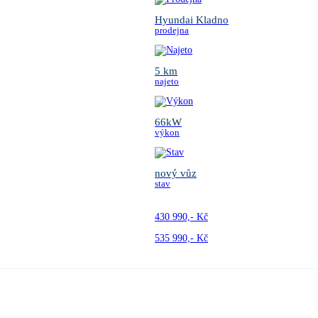
Hyundai Kladno
prodejna
5 km
najeto
66kW
výkon
nový vůz
stav
430 990,- Kč
535 990,- Kč