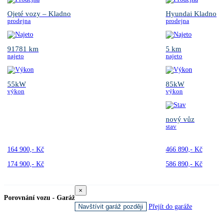
Ojeté vozy – Kladno
Hyundai Kladno
prodejna
prodejna
91781 km
5 km
najeto
najeto
55kW
85kW
výkon
výkon
nový vůz
stav
164 900,- Kč
466 890,- Kč
174 900,- Kč
586 890,- Kč
×
Porovnání vozu - Garáž
Navštívit garáž později
Přejít do garáže