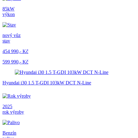
85kW
výkon
nový vůz
stav
454 990,- Kč
599 990,- Kč
Hyundai i30 1.5 T-GDI 103kW DCT N-Line
2025
rok výroby
Benzín