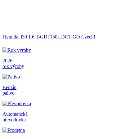
Hyundai i30 1.6 T-GDi 150k DCT GO Czech!
2026
rok výroby
Benzín
palivo
Automatická
převodovka