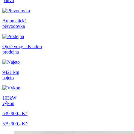
palivo
Automatická
převodovka
Ojeté vozy – Kladno
prodejna
9421 km
najeto
103kW
výkon
539 900,- Kč
579 900,- Kč