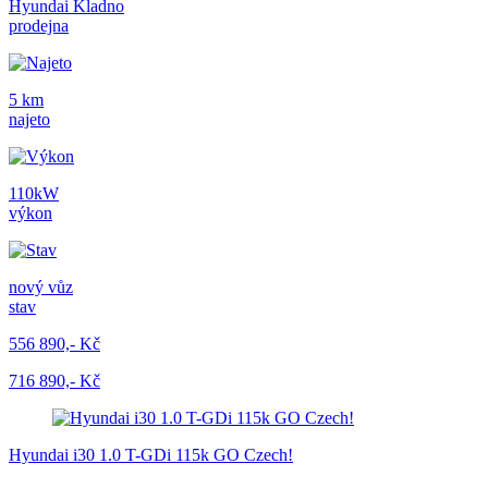
Hyundai Kladno
prodejna
5 km
najeto
110kW
výkon
nový vůz
stav
556 890,- Kč
716 890,- Kč
Hyundai i30 1.0 T-GDi 115k GO Czech!