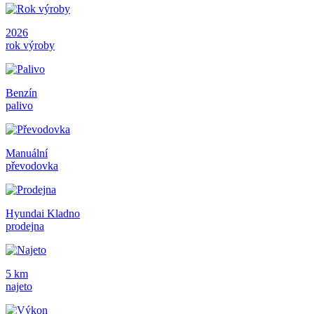
2026
rok výroby
Benzín
palivo
Manuální
převodovka
Hyundai Kladno
prodejna
5 km
najeto