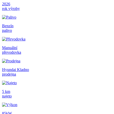
2026
rok výroby
Benzín
palivo
Manuální
převodovka
Hyundai Kladno
prodejna
5 km
najeto
85kW