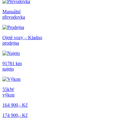
Manuální
převodovka
Ojeté vozy – Kladno
prodejna
91781 km
najeto
55kW
výkon
164 900,- Kč
174 900,- Kč