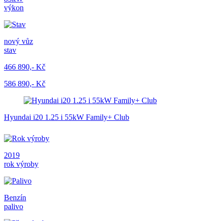
výkon
nový vůz
stav
466 890,- Kč
586 890,- Kč
Hyundai i20 1.25 i 55kW Family+ Club
2019
rok výroby
Benzín
palivo