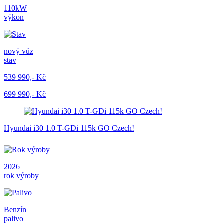
110kW
výkon
nový vůz
stav
539 990,- Kč
699 990,- Kč
Hyundai i30 1.0 T-GDi 115k GO Czech!
2026
rok výroby
Benzín
palivo