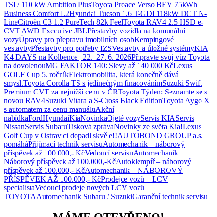
TSI / 110 kW Ambition Plus
Toyota Proace Verso BEV 75kWh
Business Comfort L2
Hyundai Tucson 1.6 T-GDI 118kW DCT N-
Line
Citroën C3 1.2 PureTech 82k Feel
Toyota RAV4 2.5 HSD e-
CVT AWD Executive JBL
Přestavby vozidla na komunální
vozy
Úpravy pro přepravu imobilních osob
Kempingové
vestavby
Přestavby pro potřeby IZS
Vestavby a úložné systémy
KIA
K4 DAYS na Kolbence | 22.–27. 6. 2026
Připravte svůj vůz Toyota
na dovolenou
MG FAKTOR 140: Slevy až 140 000 Kč
Lexus
GOLF Cup 5. ročník
Elektromobilita, která konečně dává
smysl.
Toyota Corolla TS s jedinečným finacováním
Suzuki Swift
Premium CVT za nejnižší cenu v ČR
Toyota Týden: Seznamte se s
novou RAV4
Suzuki Vitara a S-Cross Black Edition
Toyota Aygo X
s automatem za cenu manuálu
Akční
nabídka
Ford
Hyundai
Kia
Novinka
Ojeté vozy
Servis KIA
Servis
Nissan
Servis Subaru
Tisková zpráva
Novinky ze světa Kia!
Lexus
Golf Cup v Ostravici dopadl skvěle!!
AUTOBOND GROUP a.s.
pomáhá
Přijímací technik servisu
Automechanik – náborový
příspěvek až 100.000,- Kč
Vedoucí servisu
Automechanik –
Náborový příspěvek až 100.000,-Kč
Autoklempíř – náborový
příspěvek až 100.000,- Kč
Automechanik – NÁBOROVÝ
PŘÍSPĚVEK AŽ 100.000,- Kč
Prodejce vozů – LCV
specialista
Vedoucí prodeje nových LCV vozů
TOYOTA
Automechanik Subaru / Suzuki
Garanční technik servisu
MÁME OTEVŘENO!