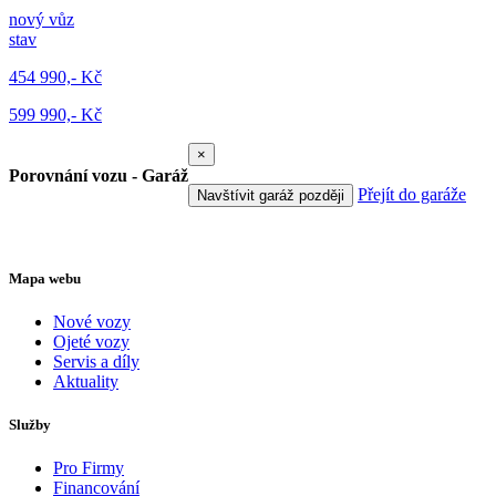
nový vůz
stav
454 990,- Kč
599 990,- Kč
×
Porovnání vozu - Garáž
Přejít do garáže
Navštívit garáž později
Mapa webu
Nové vozy
Ojeté vozy
Servis a díly
Aktuality
Služby
Pro Firmy
Financování