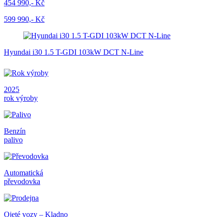
454 990,- Kč
599 990,- Kč
Hyundai i30 1.5 T-GDI 103kW DCT N-Line
2025
rok výroby
Benzín
palivo
Automatická
převodovka
Ojeté vozy – Kladno