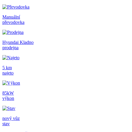
Manuální
převodovka
Hyundai Kladno
prodejna
5 km
najeto
85kW
výkon
nový vůz
stav