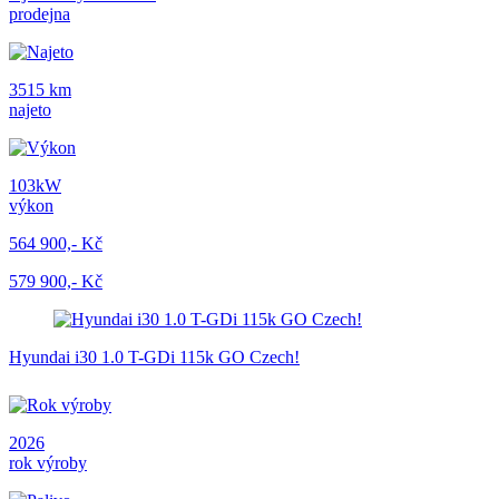
prodejna
3515 km
najeto
103kW
výkon
564 900,- Kč
579 900,- Kč
Hyundai i30 1.0 T-GDi 115k GO Czech!
2026
rok výroby