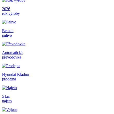
2026
rok výroby
Benzín
palivo
Automatická
převodovka
Hyundai Kladno
prodejna
5 km
najeto