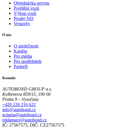
Objednávka servisu
Pojištění vozů
Výkup vozů
Prodej ND
Vestavby
O nás
O společnosti
Kariéra
Pro média
Pro spotřebitele
Partneři
Kontakt
AUTOBOND GROUP a.s.
Kolbenova 859/15, 190 00
Praha 9 – Vysočany
+420 226 216 622
info@autobond.cz
uctarna@autobond.cz
reklamace@autobond.cz
IČ: 27567575, DIČ: CZ27567575