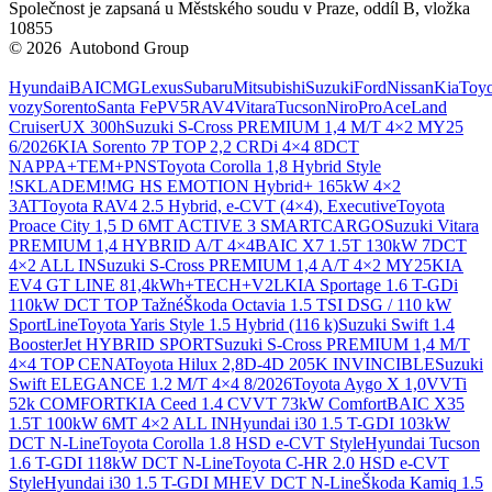
Společnost je zapsaná u Městského soudu v Praze, oddíl B, vložka
10855
© 2026 Autobond Group
Otevřít nastavení preferencí cookies.
Hyundai
BAIC
MG
Lexus
Subaru
Mitsubishi
Suzuki
Ford
Nissan
Kia
Toyo
vozy
Sorento
Santa Fe
PV5
RAV4
Vitara
Tucson
Niro
ProAce
Land
Cruiser
UX 300h
Suzuki S-Cross PREMIUM 1,4 M/T 4×2 MY25
6/2026
KIA Sorento 7P TOP 2,2 CRDi 4×4 8DCT
NAPPA+TEM+PNS
Toyota Corolla 1,8 Hybrid Style
!SKLADEM!
MG HS EMOTION Hybrid+ 165kW 4×2
3AT
Toyota RAV4 2.5 Hybrid, e-CVT (4×4), Executive
Toyota
Proace City 1,5 D 6MT ACTIVE 3 SMARTCARGO
Suzuki Vitara
PREMIUM 1,4 HYBRID A/T 4×4
BAIC X7 1.5T 130kW 7DCT
4×2 ALL IN
Suzuki S-Cross PREMIUM 1,4 A/T 4×2 MY25
KIA
EV4 GT LINE 81,4kWh+TECH+V2L
KIA Sportage 1.6 T-GDi
110kW DCT TOP Tažné
Škoda Octavia 1.5 TSI DSG / 110 kW
SportLine
Toyota Yaris Style 1.5 Hybrid (116 k)
Suzuki Swift 1.4
BoosterJet HYBRID SPORT
Suzuki S-Cross PREMIUM 1,4 M/T
4×4 TOP CENA
Toyota Hilux 2,8D-4D 205K INVINCIBLE
Suzuki
Swift ELEGANCE 1.2 M/T 4×4 8/2026
Toyota Aygo X 1,0VVTi
52k COMFORT
KIA Ceed 1.4 CVVT 73kW Comfort
BAIC X35
1.5T 100kW 6MT 4×2 ALL IN
Hyundai i30 1.5 T-GDI 103kW
DCT N-Line
Toyota Corolla 1.8 HSD e-CVT Style
Hyundai Tucson
1.6 T-GDI 118kW DCT N-Line
Toyota C-HR 2.0 HSD e-CVT
Style
Hyundai i30 1.5 T-GDI MHEV DCT N-Line
Škoda Kamiq 1.5