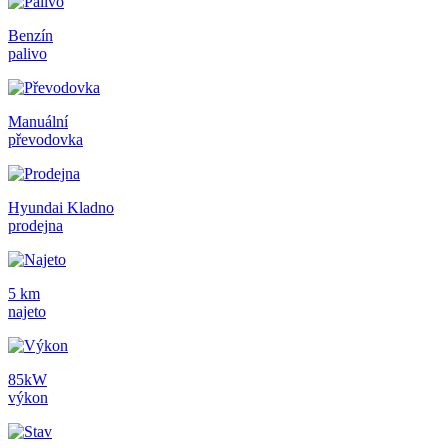
Benzín
palivo
Manuální
převodovka
Hyundai Kladno
prodejna
5 km
najeto
85kW
výkon