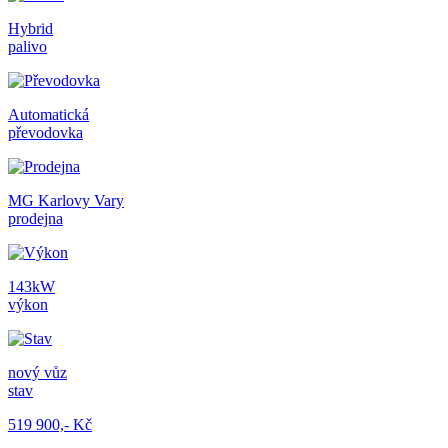
Hybrid
palivo
Automatická
převodovka
MG Karlovy Vary
prodejna
143kW
výkon
nový vůz
stav
519 900,- Kč