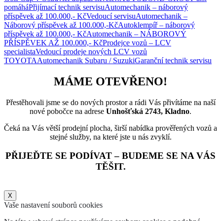
pomáhá
Přijímací technik servisu
Automechanik – náborový
příspěvek až 100.000,- Kč
Vedoucí servisu
Automechanik –
Náborový příspěvek až 100.000,-Kč
Autoklempíř – náborový
příspěvek až 100.000,- Kč
Automechanik – NÁBOROVÝ
PŘÍSPĚVEK AŽ 100.000,- Kč
Prodejce vozů – LCV
specialista
Vedoucí prodeje nových LCV vozů
TOYOTA
Automechanik Subaru / Suzuki
Garanční technik servisu
MÁME OTEVŘENO!
Přestěhovali jsme se do nových prostor a rádi Vás přivítáme na naší
nové pobočce na adrese
Unhošťská 2743, Kladno
.
Čeká na Vás větší prodejní plocha, širší nabídka prověřených vozů a
stejné služby, na které jste u nás zvyklí.
PŘIJEĎTE SE PODÍVAT – BUDEME SE NA VÁS
TĚŠIT.
X
Vaše nastavení souborů cookies