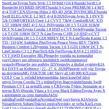
SportLine
Toyota Yaris Style 1.5 Hybrid (116 k)
Suzuki Swift 1.4
BoosterJet HYBRID SPORT
Suzuki S-Cross PREMIUM 1,4 M/T
4×4 TOP CENA
Toyota Hilux 2,8D-4D 205K INVINCIBLE
Suzuki
Swift ELEGANCE 1.2 M/T 4×4 8/2026
Toyota Aygo X 1,0VVTi
52k COMFORT
KIA Ceed 1.4 CVVT 73kW Comfort
BAIC X35
1.5T 100kW 6MT 4×2 ALL IN
Hyundai i30 1.5 T-GDI 103kW
DCT N-Line
Toyota Corolla 1.8 HSD e-CVT Style
Hyundai Tucson
1.6 T-GDI 118kW DCT N-Line
Toyota C-HR 2.0 HSD e-CVT
Style
Hyundai i30 1.5 T-GDI MHEV DCT N-Line
Škoda Kamiq 1.5
TSI / 110 kW Ambition Plus
Toyota Proace Verso BEV 75kWh
Business Comfort L2
Hyundai Tucson 1.6 T-GDI 118kW DCT N-
Line
Citroën C3 1.2 PureTech 82k Feel
Toyota RAV4 2.5 HSD e-
CVT AWD Executive JBL
Přestavby vozidla na komunální
vozy
Úpravy pro přepravu imobilních osob
Kempingové
vestavby
Přestavby pro potřeby IZS
Vestavby a úložné systémy
KIA
K4 DAYS na Kolbence | 22.–27. 6. 2026
Připravte svůj vůz Toyota
na dovolenou
MG FAKTOR 140: Slevy až 140 000 Kč
Lexus
GOLF Cup 5. ročník
Elektromobilita, která konečně dává
smysl.
Toyota Corolla TS s jedinečným finacováním
Suzuki Swift
Premium CVT za nejnižší cenu v ČR
Toyota Týden: Seznamte se s
novou RAV4
Suzuki Vitara a S-Cross Black Edition
Toyota Aygo X
s automatem za cenu manuálu
Akční
nabídka
Ford
Hyundai
Kia
Novinka
Ojeté vozy
Servis KIA
Servis
Nissan
Servis Subaru
Tisková zpráva
Novinky ze světa Kia!
Lexus
Golf Cup v Ostravici dopadl skvěle!!
AUTOBOND GROUP a.s.