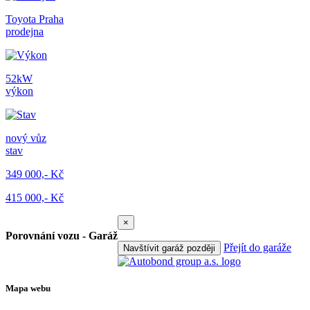
Toyota Praha
prodejna
52kW
výkon
nový vůz
stav
349 000,- Kč
415 000,- Kč
×
Porovnání vozu - Garáž
Přejít do garáže
Navštívit garáž později
Mapa webu