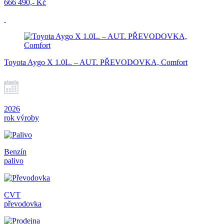
666 490,- Kč
Toyota Aygo X 1.0L. – AUT. PŘEVODOVKA, Comfort
2026
rok výroby
Benzín
palivo
CVT
převodovka