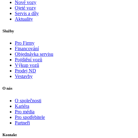
Nové vozy
Ojeté vozy
Servis a díly
Aktuality
Služby
Pro Firmy
Financování
Objednávka servisu
Pojištění vozů
Výkup vozů
Prodej ND
Vestavby
O nás
O společnosti
Kariéra
Pro média
Pro spotřebitele
Partneři
Kontakt