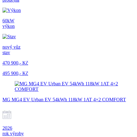
60kW
výkon
nový vůz
stav
470 900,- Kč
495 900,- Kč
MG MG4 EV Urban EV 54kWh 118kW 1AT 4×2 COMFORT
2026
rok výroby