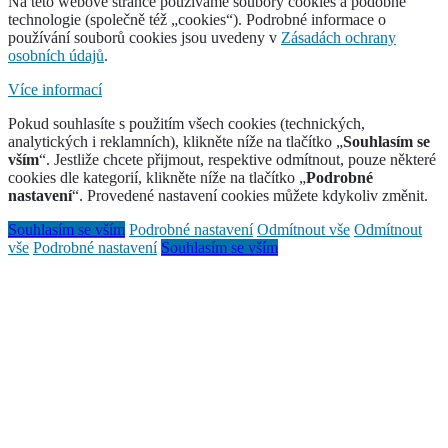
Na této webové stránce používáme soubory cookies a podobné
technologie (společně též „cookies“). Podrobné informace o
používání souborů cookies jsou uvedeny v
Zásadách ochrany
osobních údajů
.
Více informací
Pokud souhlasíte s použitím všech cookies (technických,
analytických i reklamních), klikněte níže na tlačítko „
Souhlasím se
vším
“. Jestliže chcete přijmout, respektive odmítnout, pouze některé
cookies dle kategorií, klikněte níže na tlačítko „
Podrobné
nastavení
“. Provedené nastavení cookies můžete kdykoliv změnit.
Souhlasím se vším
Podrobné nastavení
Odmítnout vše
Odmítnout
vše
Podrobné nastavení
Souhlasím se vším