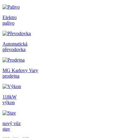
Elektro
palivo
Automatická
převodovka
MG Karlovy Vary
prodejna
118kW
výkon
nový vůz
stav