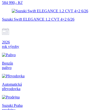
584 990,- Kč
Suzuki Swift ELEGANCE 1.2 CVT 4×2 6/26
2026
rok výroby
Benzín
palivo
Automatická
převodovka
Suzuki Praha
prodejna