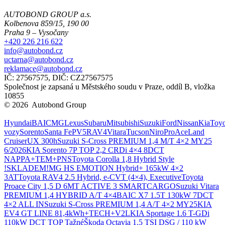
AUTOBOND GROUP a.s.
Kolbenova 859/15, 190 00
Praha 9 – Vysočany
+420 226 216 622
info@autobond.cz
uctarna@autobond.cz
reklamace@autobond.cz
IČ: 27567575, DIČ: CZ27567575
Společnost je zapsaná u Městského soudu v Praze, oddíl B, vložka
10855
© 2026 Autobond Group
Otevřít nastavení preferencí cookies.
Hyundai
BAIC
MG
Lexus
Subaru
Mitsubishi
Suzuki
Ford
Nissan
Kia
Toyo
vozy
Sorento
Santa Fe
PV5
RAV4
Vitara
Tucson
Niro
ProAce
Land
Cruiser
UX 300h
Suzuki S-Cross PREMIUM 1,4 M/T 4×2 MY25
6/2026
KIA Sorento 7P TOP 2,2 CRDi 4×4 8DCT
NAPPA+TEM+PNS
Toyota Corolla 1,8 Hybrid Style
!SKLADEM!
MG HS EMOTION Hybrid+ 165kW 4×2
3AT
Toyota RAV4 2.5 Hybrid, e-CVT (4×4), Executive
Toyota
Proace City 1,5 D 6MT ACTIVE 3 SMARTCARGO
Suzuki Vitara
PREMIUM 1,4 HYBRID A/T 4×4
BAIC X7 1.5T 130kW 7DCT
4×2 ALL IN
Suzuki S-Cross PREMIUM 1,4 A/T 4×2 MY25
KIA
EV4 GT LINE 81,4kWh+TECH+V2L
KIA Sportage 1.6 T-GDi
110kW DCT TOP Tažné
Škoda Octavia 1.5 TSI DSG / 110 kW