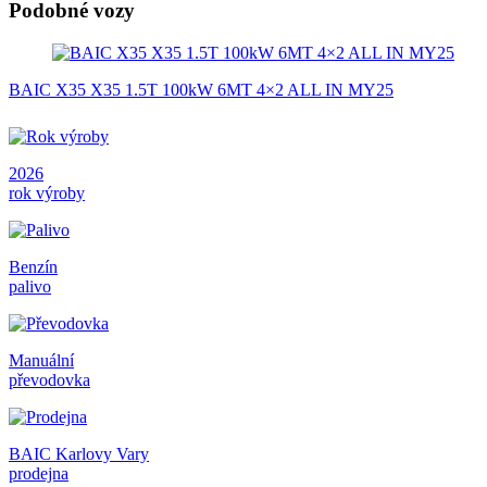
Podobné vozy
BAIC X35 X35 1.5T 100kW 6MT 4×2 ALL IN MY25
2026
rok výroby
Benzín
palivo
Manuální
převodovka
BAIC Karlovy Vary
prodejna