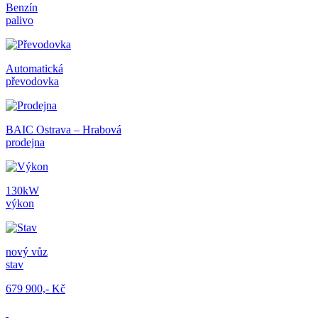
Benzín
palivo
Automatická
převodovka
BAIC Ostrava – Hrabová
prodejna
130kW
výkon
nový vůz
stav
679 900,- Kč