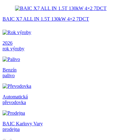
BAIC X7 ALL IN 1.5T 130kW 4×2 7DCT
2026
rok výroby
Benzín
palivo
Automatická
převodovka
BAIC Karlovy Vary
prodejna