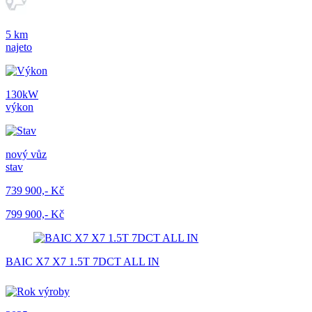
5 km
najeto
130kW
výkon
nový vůz
stav
739 900,- Kč
799 900,- Kč
BAIC X7 X7 1.5T 7DCT ALL IN