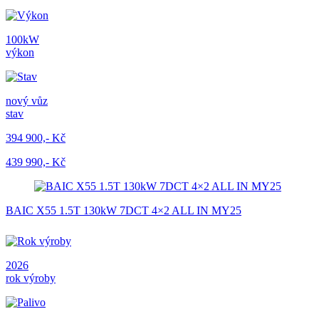
100kW
výkon
nový vůz
stav
394 900,- Kč
439 990,- Kč
BAIC X55 1.5T 130kW 7DCT 4×2 ALL IN MY25
2026
rok výroby