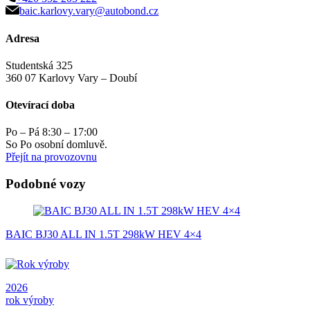
baic.karlovy.vary@autobond.cz
Adresa
Studentská 325
360 07 Karlovy Vary – Doubí
Otevírací doba
Po – Pá 8:30 – 17:00
So Po osobní domluvě.
Přejít na provozovnu
Podobné vozy
BAIC BJ30 ALL IN 1.5T 298kW HEV 4×4
2026
rok výroby