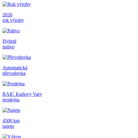
2026
rok výroby
Hybrid
palivo
Automatická
převodovka
BAIC Karlovy Vary
prodejna
4500 km
najeto