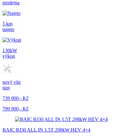
prodejna
5 km
najeto
130kW
výkon
nový vůz
stav
739 900,- Kč
799 900,- Kč
BAIC BJ30 ALL IN 1.5T 298kW HEV 4×4