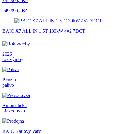
834 900,- Kč
949 990,- Kč
BAIC X7 ALL IN 1.5T 130kW 4×2 7DCT
2026
rok výroby
Benzín
palivo
Automatická
převodovka
BAIC Karlovy Vary