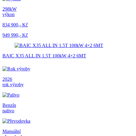
298kW
výkon
834 900,- Kč
949 990,- Kč
BAIC X35 ALL IN 1.5T 100kW 4×2 6MT
2026
rok výroby
Benzín
palivo
Manuální