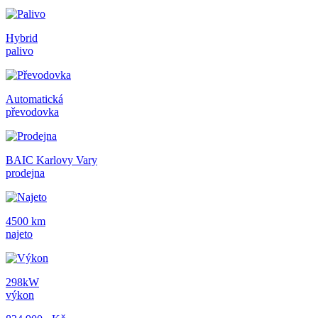
Hybrid
palivo
Automatická
převodovka
BAIC Karlovy Vary
prodejna
4500 km
najeto
298kW
výkon