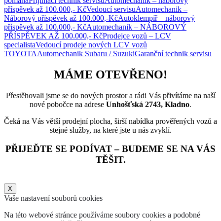
pomáhá
Přijímací technik servisu
Automechanik – náborový
příspěvek až 100.000,- Kč
Vedoucí servisu
Automechanik –
Náborový příspěvek až 100.000,-Kč
Autoklempíř – náborový
příspěvek až 100.000,- Kč
Automechanik – NÁBOROVÝ
PŘÍSPĚVEK AŽ 100.000,- Kč
Prodejce vozů – LCV
specialista
Vedoucí prodeje nových LCV vozů
TOYOTA
Automechanik Subaru / Suzuki
Garanční technik servisu
MÁME OTEVŘENO!
Přestěhovali jsme se do nových prostor a rádi Vás přivítáme na naší
nové pobočce na adrese
Unhošťská 2743, Kladno
.
Čeká na Vás větší prodejní plocha, širší nabídka prověřených vozů a
stejné služby, na které jste u nás zvyklí.
PŘIJEĎTE SE PODÍVAT – BUDEME SE NA VÁS
TĚŠIT.
X
Vaše nastavení souborů cookies
Na této webové stránce používáme soubory cookies a podobné