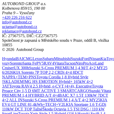
AUTOBOND GROUP a.s.
Kolbenova 859/15, 190 00
Praha 9 – Vysočany
+420 226 216 622
info@autobond.cz
uctarna@autobond.cz
reklamace@autobond.cz
IČ: 27567575, DIČ: CZ27567575
Společnost je zapsaná u Městského soudu v Praze, oddíl B, vložka
10855
© 2026 Autobond Group
Otevřít nastavení preferencí cookies.
Hyundai
BAIC
MG
Lexus
Subaru
Mitsubishi
Suzuki
Ford
Nissan
Kia
Toyo
vozy
Sorento
Santa Fe
PV5
RAV4
Vitara
Tucson
Niro
ProAce
Land
Cruiser
UX 300h
Suzuki S-Cross PREMIUM 1,4 M/T 4×2 MY25
6/2026
KIA Sorento 7P TOP 2,2 CRDi 4×4 8DCT
NAPPA+TEM+PNS
Toyota Corolla 1,8 Hybrid Style
!SKLADEM!
MG HS EMOTION Hybrid+ 165kW 4×2
3AT
Toyota RAV4 2.5 Hybrid, e-CVT (4×4), Executive
Toyota
Proace City 1,5 D 6MT ACTIVE 3 SMARTCARGO
Suzuki Vitara
PREMIUM 1,4 HYBRID A/T 4×4
BAIC X7 1.5T 130kW 7DCT
4×2 ALL IN
Suzuki S-Cross PREMIUM 1,4 A/T 4×2 MY25
KIA
EV4 GT LINE 81,4kWh+TECH+V2L
KIA Sportage 1.6 T-GDi
110kW DCT TOP Tažné
Škoda Octavia 1.5 TSI DSG / 110 kW
SportLine
Toyota Yaris Style 1.5 Hybrid (116 k)
Suzuki Swift 1.4