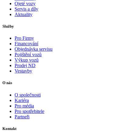
Ojeté vozy
Servis a díly
Aktuality
Služby
Pro Firmy
Financování
Objednávka servisu
Pojištění vozů
Výkup vozů
Prodej ND
Vestavby
O nás
O společnosti
Kariéra
Pro média
Pro spotřebitele
Partneři
Kontakt