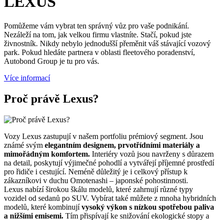
LEXUS
Pomůžeme vám vybrat ten správný vůz pro vaše podnikání.
Nezáleží na tom, jak velkou firmu vlastníte. Stačí, pokud jste
živnostník. Nikdy nebylo jednodušší přeměnit váš stávající vozový
park. Pokud hledáte partnera v oblasti fleetového poradenství,
Autobond Group je tu pro vás.
Více informací
Proč právě Lexus?
Vozy Lexus zastupují v našem portfoliu prémiový segment. Jsou
známé svým
elegantním designem, prvotřídními materiály a
mimořádným komfortem.
Interiéry vozů jsou navrženy s důrazem
na detail, poskytují výjimečné pohodlí a vytvářejí příjemné prostředí
pro řidiče i cestující. Neméně důležitý je i celkový přístup k
zákazníkovi v duchu Omotenashi – japonské pohostinnosti.
Lexus nabízí širokou škálu modelů, které zahrnují různé typy
vozidel od sedanů po SUV. Vybírat také můžete z mnoha hybridních
modelů, které kombinují
vysoký výkon s nízkou spotřebou paliva
a nižšími emisemi.
Tím přispívají ke snižování ekologické stopy a