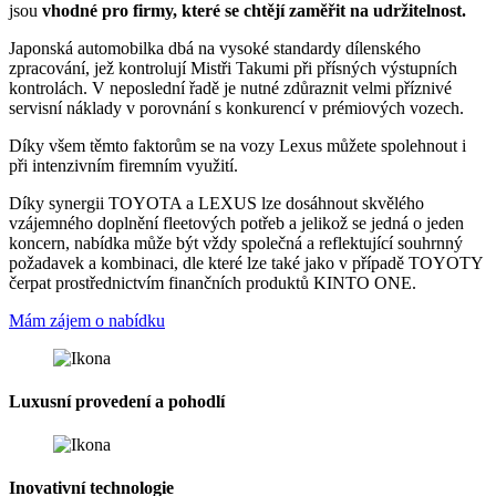
jsou
vhodné pro firmy, které se chtějí zaměřit na udržitelnost.
Japonská automobilka dbá na vysoké standardy dílenského
zpracování, jež kontrolují Mistři Takumi při přísných výstupních
kontrolách. V neposlední řadě je nutné zdůraznit velmi příznivé
servisní náklady v porovnání s konkurencí v prémiových vozech.
Díky všem těmto faktorům se na vozy Lexus můžete spolehnout i
při intenzivním firemním využití.
Díky synergii TOYOTA a LEXUS lze dosáhnout skvělého
vzájemného doplnění fleetových potřeb a jelikož se jedná o jeden
koncern, nabídka může být vždy společná a reflektující souhrnný
požadavek a kombinaci, dle které lze také jako v případě TOYOTY
čerpat prostřednictvím finančních produktů KINTO ONE.
Mám zájem o nabídku
Luxusní provedení a pohodlí
Inovativní technologie