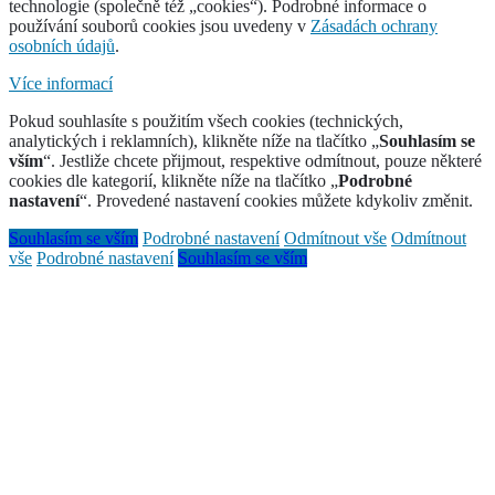
technologie (společně též „cookies“). Podrobné informace o
používání souborů cookies jsou uvedeny v
Zásadách ochrany
osobních údajů
.
Více informací
Pokud souhlasíte s použitím všech cookies (technických,
analytických i reklamních), klikněte níže na tlačítko „
Souhlasím se
vším
“. Jestliže chcete přijmout, respektive odmítnout, pouze některé
cookies dle kategorií, klikněte níže na tlačítko „
Podrobné
nastavení
“. Provedené nastavení cookies můžete kdykoliv změnit.
Souhlasím se vším
Podrobné nastavení
Odmítnout vše
Odmítnout
vše
Podrobné nastavení
Souhlasím se vším