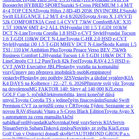
BoosterJet HYBRID SPORT
Suzuki S-Cross PREMIUM 1,4 M/T
4×4 TOP CENA
Toyota Hilux 2,8D-4D 205K INVINCIBLE
Suzuki
Swift ELEGANCE 1.2 M/T 4×4 8/2026
Toyota Aygo X 1,0VVTi
52k COMFORT
KIA Ceed 1.4 CVVT 73kW Comfort
BAIC X35
1.5T 100kW 6MT 4×2 ALL IN
Hyundai i30 1.5 T-GDI 103kW
DCT N-Line
Toyota Corolla 1.8 HSD e-CVT Style
Hyundai Tucson
1.6 T-GDI 118kW DCT N-Line
Toyota C-HR 2.0 HSD e-CVT
Style
Hyundai i30 1.5 T-GDI MHEV DCT N-Line
Škoda Kamiq 1.5
TSI / 110 kW Ambition Plus
Toyota Proace Verso BEV 75kWh
Business Comfort L2
Hyundai Tucson 1.6 T-GDI 118kW DCT N-
Line
Citroën C3 1.2 PureTech 82k Feel
Toyota RAV4 2.5 HSD e-
CVT AWD Executive JBL
Přestavby vozidla na komunální
vozy
Úpravy pro přepravu imobilních osob
Kempingové
vestavby
Přestavby pro potřeby IZS
Vestavby a úložné systémy
KIA
K4 DAYS na Kolbence | 22.–27. 6. 2026
Připravte svůj vůz Toyota
na dovolenou
MG FAKTOR 140: Slevy až 140 000 Kč
Lexus
GOLF Cup 5. ročník
Elektromobilita, která konečně dává
smysl.
Toyota Corolla TS s jedinečným finacováním
Suzuki Swift
Premium CVT za nejnižší cenu v ČR
Toyota Týden: Seznamte se s
novou RAV4
Suzuki Vitara a S-Cross Black Edition
Toyota Aygo X
s automatem za cenu manuálu
Akční
nabídka
Ford
Hyundai
Kia
Novinka
Ojeté vozy
Servis KIA
Servis
Nissan
Servis Subaru
Tisková zpráva
Novinky ze světa Kia!
Lexus
Golf Cup v Ostravici dopadl skvěle!!
AUTOBOND GROUP a.s.