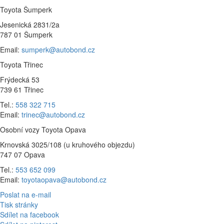
Toyota Šumperk
Jesenická 2831/2a
787 01 Šumperk
Email:
sumperk@autobond.cz
Toyota Třinec
Frýdecká 53
739 61 Třinec
Tel.:
558 322 715
Email:
trinec@autobond.cz
Osobní vozy Toyota Opava
Krnovská 3025/108 (u kruhového objezdu)
747 07 Opava
Tel.:
553 652 099
Email:
toyotaopava@autobond.cz
Poslat na e-mail
Tisk stránky
Sdílet na facebook