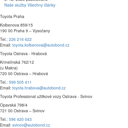
Naše služby
Všechny články
Toyota Praha
Kolbenova 859/15
190 00 Praha 9 – Vysočany
Tel.:
226 216 622
Email:
toyota.kolbenova@autobond.cz
Toyota Ostrava - Hrabová
Krmelínská 762/12
(u Makra)
720 00 Ostrava – Hrabová
Tel.:
599 505 411
Email:
toyota.hrabova@autobond.cz
Toyota Professional užitkové vozy Ostrava - Svinov
Opavská 798/4
721 00 Ostrava – Svinov
Tel.:
596 420 043
Email:
svinov@autobond.cz