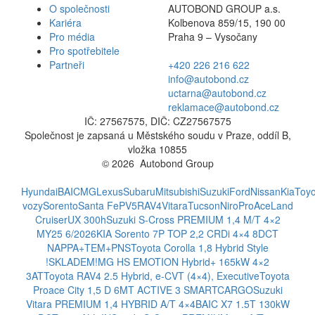
O společnosti
AUTOBOND GROUP a.s.
Kariéra
Kolbenova 859/15, 190 00
Pro média
Praha 9 – Vysočany
Pro spotřebitele
Partneři
+420 226 216 622
info@autobond.cz
uctarna@autobond.cz
reklamace@autobond.cz
IČ: 27567575, DIČ: CZ27567575
Společnost je zapsaná u Městského soudu v Praze, oddíl B,
vložka 10855
© 2026 Autobond Group
Otevřít nastavení preferencí cookies.
Hyundai
BAIC
MG
Lexus
Subaru
Mitsubishi
Suzuki
Ford
Nissan
Kia
Toyo
vozy
Sorento
Santa Fe
PV5
RAV4
Vitara
Tucson
Niro
ProAce
Land
Cruiser
UX 300h
Suzuki S-Cross PREMIUM 1,4 M/T 4×2
MY25 6/2026
KIA Sorento 7P TOP 2,2 CRDi 4×4 8DCT
NAPPA+TEM+PNS
Toyota Corolla 1,8 Hybrid Style
!SKLADEM!
MG HS EMOTION Hybrid+ 165kW 4×2
3AT
Toyota RAV4 2.5 Hybrid, e-CVT (4×4), Executive
Toyota
Proace City 1,5 D 6MT ACTIVE 3 SMARTCARGO
Suzuki
Vitara PREMIUM 1,4 HYBRID A/T 4×4
BAIC X7 1.5T 130kW