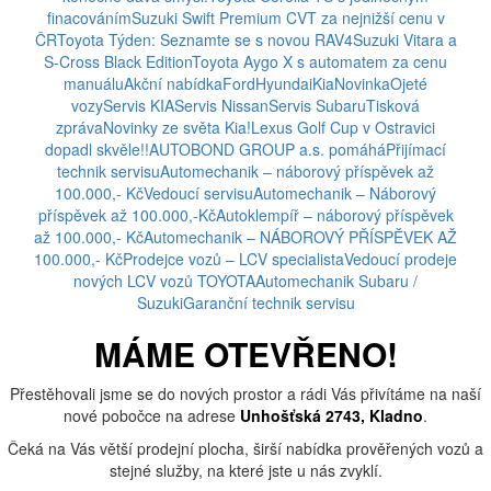
finacováním
Suzuki Swift Premium CVT za nejnižší cenu v
ČR
Toyota Týden: Seznamte se s novou RAV4
Suzuki Vitara a
S-Cross Black Edition
Toyota Aygo X s automatem za cenu
manuálu
Akční nabídka
Ford
Hyundai
Kia
Novinka
Ojeté
vozy
Servis KIA
Servis Nissan
Servis Subaru
Tisková
zpráva
Novinky ze světa Kia!
Lexus Golf Cup v Ostravici
dopadl skvěle!!
AUTOBOND GROUP a.s. pomáhá
Přijímací
technik servisu
Automechanik – náborový příspěvek až
100.000,- Kč
Vedoucí servisu
Automechanik – Náborový
příspěvek až 100.000,-Kč
Autoklempíř – náborový příspěvek
až 100.000,- Kč
Automechanik – NÁBOROVÝ PŘÍSPĚVEK AŽ
100.000,- Kč
Prodejce vozů – LCV specialista
Vedoucí prodeje
nových LCV vozů TOYOTA
Automechanik Subaru /
Suzuki
Garanční technik servisu
MÁME OTEVŘENO!
Přestěhovali jsme se do nových prostor a rádi Vás přivítáme na naší
nové pobočce na adrese
Unhošťská 2743, Kladno
.
Čeká na Vás větší prodejní plocha, širší nabídka prověřených vozů a
stejné služby, na které jste u nás zvyklí.