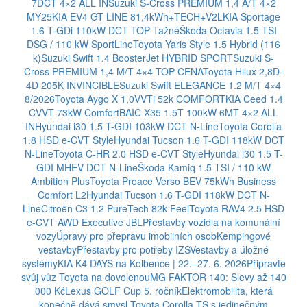
7DCT 4×2 ALL IN
Suzuki S-Cross PREMIUM 1,4 A/T 4×2
MY25
KIA EV4 GT LINE 81,4kWh+TECH+V2L
KIA Sportage
1.6 T-GDi 110kW DCT TOP Tažné
Škoda Octavia 1.5 TSI
DSG / 110 kW SportLine
Toyota Yaris Style 1.5 Hybrid (116
k)
Suzuki Swift 1.4 BoosterJet HYBRID SPORT
Suzuki S-
Cross PREMIUM 1,4 M/T 4×4 TOP CENA
Toyota Hilux 2,8D-
4D 205K INVINCIBLE
Suzuki Swift ELEGANCE 1.2 M/T 4×4
8/2026
Toyota Aygo X 1,0VVTi 52k COMFORT
KIA Ceed 1.4
CVVT 73kW Comfort
BAIC X35 1.5T 100kW 6MT 4×2 ALL
IN
Hyundai i30 1.5 T-GDI 103kW DCT N-Line
Toyota Corolla
1.8 HSD e-CVT Style
Hyundai Tucson 1.6 T-GDI 118kW DCT
N-Line
Toyota C-HR 2.0 HSD e-CVT Style
Hyundai i30 1.5 T-
GDI MHEV DCT N-Line
Škoda Kamiq 1.5 TSI / 110 kW
Ambition Plus
Toyota Proace Verso BEV 75kWh Business
Comfort L2
Hyundai Tucson 1.6 T-GDI 118kW DCT N-
Line
Citroën C3 1.2 PureTech 82k Feel
Toyota RAV4 2.5 HSD
e-CVT AWD Executive JBL
Přestavby vozidla na komunální
vozy
Úpravy pro přepravu imobilních osob
Kempingové
vestavby
Přestavby pro potřeby IZS
Vestavby a úložné
systémy
KIA K4 DAYS na Kolbence | 22.–27. 6. 2026
Připravte
svůj vůz Toyota na dovolenou
MG FAKTOR 140: Slevy až 140
000 Kč
Lexus GOLF Cup 5. ročník
Elektromobilita, která
konečně dává smysl.
Toyota Corolla TS s jedinečným