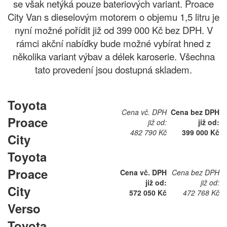
se však netýká pouze bateriových variant. Proace
City Van s dieselovým motorem o objemu 1,5 litru je
nyní možné pořídit již od 399 000 Kč bez DPH. V
rámci akční nabídky bude možné vybírat hned z
několika variant výbav a délek karoserie. Všechna
tato provedení jsou dostupná skladem.
Toyota
Cena vč. DPH
Cena bez DPH
Proace
již od:
již od:
482 790 Kč
399 000 Kč
City
Toyota
Proace
Cena vč. DPH
Cena bez DPH
již od:
již od:
City
572 050 Kč
472 768 Kč
Verso
Toyota