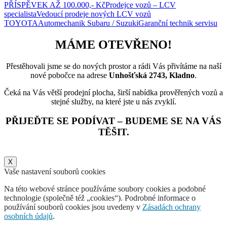
PŘÍSPĚVEK AŽ 100.000,- Kč
Prodejce vozů – LCV
specialista
Vedoucí prodeje nových LCV vozů
TOYOTA
Automechanik Subaru / Suzuki
Garanční technik servisu
MÁME OTEVŘENO!
Přestěhovali jsme se do nových prostor a rádi Vás přivítáme na naší
nové pobočce na adrese
Unhošťská 2743, Kladno
.
Čeká na Vás větší prodejní plocha, širší nabídka prověřených vozů a
stejné služby, na které jste u nás zvyklí.
PŘIJEĎTE SE PODÍVAT – BUDEME SE NA VÁS
TĚŠIT.
X
Vaše nastavení souborů cookies
Na této webové stránce používáme soubory cookies a podobné
technologie (společně též „cookies“). Podrobné informace o
používání souborů cookies jsou uvedeny v
Zásadách ochrany
osobních údajů
.