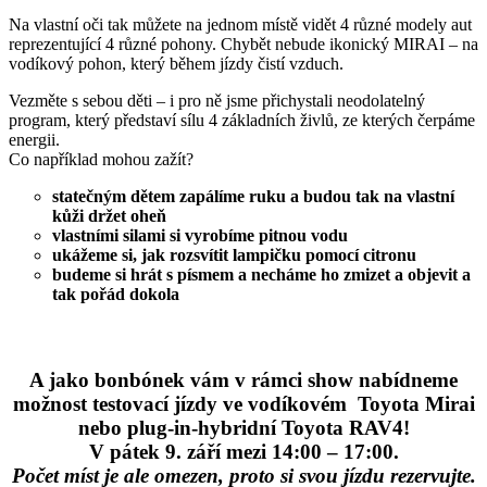
Na vlastní oči tak můžete na jednom místě vidět 4 různé modely aut
reprezentující 4 různé pohony. Chybět nebude ikonický MIRAI – na
vodíkový pohon, který během jízdy čistí vzduch.
Vezměte s sebou děti – i pro ně jsme přichystali neodolatelný
program, který představí sílu 4 základních živlů, ze kterých čerpáme
energii.
Co například mohou zažít?
statečným dětem zapálíme ruku a budou tak na vlastní
kůži držet oheň
vlastními silami si vyrobíme pitnou vodu
ukážeme si, jak rozsvítit lampičku pomocí citronu
budeme si hrát s písmem a necháme ho zmizet a objevit a
tak pořád dokola
A jako bonbónek vám v rámci show nabídneme
možnost testovací jízdy ve vodíkovém Toyota Mirai
nebo plug-in-hybridní Toyota RAV4!
V pátek 9. září mezi 14:00 – 17:00.
Počet míst je ale omezen, proto si svou jízdu rezervujte.