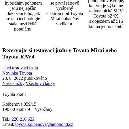
pohonem v Evropě,
hybridním pohonem
se první sériově
kterým je výkonné
jsou nejlepším
vyráběný
a dynamické SUV
důkazem toho, jak
elektromobil Toyota
Toyota bZ4X
se tato technologie
Mirai poháněný
s dojezdem až 516
stala mezi řidiči
vodíkem.
km na jedno nabití.
populární.
Rezervujte si testovací jízdu v Toyota Mirai nebo
Toyota RAV4
chci testovací jízdu
Novinka
Toyota
23. 8. 2022 publikováno
Naše služby
Všechny články
Toyota Praha
Kolbenova 859/15
190 00 Praha 9 – Vysočany
Tel.:
226 216 622
Email:
toyota.kolbenova@autobond.cz