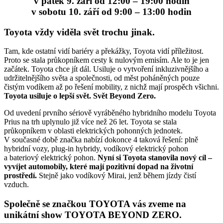
v pátek
9. září od 12:00 – 19:00 hodin
v sobotu
10. září od 9:00 – 13:00 hodin
Toyota vždy viděla svět trochu jinak.
Tam, kde ostatní vidí bariéry a překážky, Toyota vidí příležitost.
Proto se stala průkopníkem cesty k nulovým emisím. Ale to je jen
začátek. Toyota chce jít dál. Usiluje o vytvoření inkluzivnějšího a
udržitelnějšího světa a společnosti, od měst poháněných pouze
čistým vodíkem až po řešení mobility, z nichž mají prospěch všichni.
Toyota usiluje o lepší svět. Svět Beyond Zero.
Od uvedení prvního sériově vyráběného hybridního modelu Toyota
Prius na trh uplynulo již více než 26 let. Toyota se stala
průkopníkem v oblasti elektrických pohonných jednotek.
V současné době značka nabízí dokonce 4 taková řešení: plně
hybridní vozy, plug‑in hybridy, vodíkový elektrický pohon
a bateriový elektrický pohon.
Nyní si Toyota stanovila nový cíl –
vyvíjet automobily, které mají pozitivní dopad na životní
prostředí.
Stejně jako vodíkový Mirai, jenž během jízdy čistí
vzduch.
Společně se značkou TOYOTA vás zveme na
unikátní show TOYOTA BEYOND ZERO.