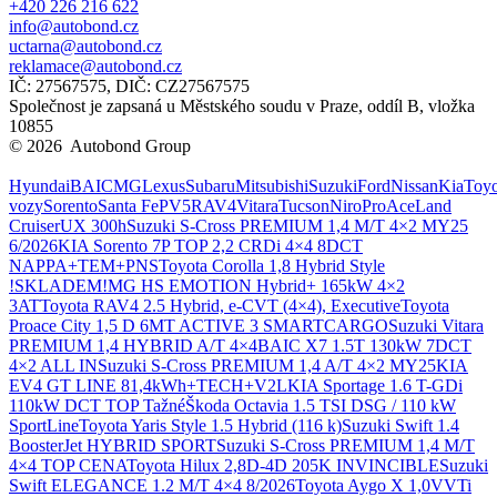
+420 226 216 622
info@autobond.cz
uctarna@autobond.cz
reklamace@autobond.cz
IČ: 27567575, DIČ: CZ27567575
Společnost je zapsaná u Městského soudu v Praze, oddíl B, vložka
10855
© 2026 Autobond Group
Otevřít nastavení preferencí cookies.
Hyundai
BAIC
MG
Lexus
Subaru
Mitsubishi
Suzuki
Ford
Nissan
Kia
Toyo
vozy
Sorento
Santa Fe
PV5
RAV4
Vitara
Tucson
Niro
ProAce
Land
Cruiser
UX 300h
Suzuki S-Cross PREMIUM 1,4 M/T 4×2 MY25
6/2026
KIA Sorento 7P TOP 2,2 CRDi 4×4 8DCT
NAPPA+TEM+PNS
Toyota Corolla 1,8 Hybrid Style
!SKLADEM!
MG HS EMOTION Hybrid+ 165kW 4×2
3AT
Toyota RAV4 2.5 Hybrid, e-CVT (4×4), Executive
Toyota
Proace City 1,5 D 6MT ACTIVE 3 SMARTCARGO
Suzuki Vitara
PREMIUM 1,4 HYBRID A/T 4×4
BAIC X7 1.5T 130kW 7DCT
4×2 ALL IN
Suzuki S-Cross PREMIUM 1,4 A/T 4×2 MY25
KIA
EV4 GT LINE 81,4kWh+TECH+V2L
KIA Sportage 1.6 T-GDi
110kW DCT TOP Tažné
Škoda Octavia 1.5 TSI DSG / 110 kW
SportLine
Toyota Yaris Style 1.5 Hybrid (116 k)
Suzuki Swift 1.4
BoosterJet HYBRID SPORT
Suzuki S-Cross PREMIUM 1,4 M/T
4×4 TOP CENA
Toyota Hilux 2,8D-4D 205K INVINCIBLE
Suzuki
Swift ELEGANCE 1.2 M/T 4×4 8/2026
Toyota Aygo X 1,0VVTi