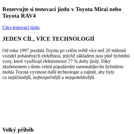
Rezervujte si testovací jízdu v Toyota Mirai nebo
Toyota RAV4
Chci testovací jízdu
JEDEN CÍL, VÍCE TECHNOLOGIÍ
Od roku 1997 prodala Toyota po celém světě více než 20 milionů
vozidel poháněných elektřinou, jejichž základem jsou plně hybridní
vozy, které využívají elektromotor 77 % doby jízdy. Díky
zkušenostem s tímto velmi populárním samonabíjecím hybridem
mohla Toyota vyvinout další technologie a zajistit, aby byly
co nejúčinnější, nejbezpečnější a nejspolehlivější.
Velký příběh