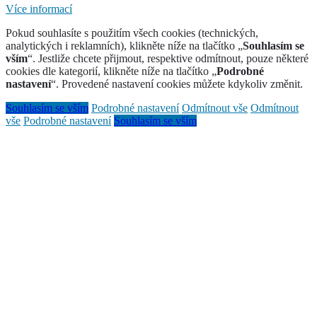
Více informací
Pokud souhlasíte s použitím všech cookies (technických,
analytických i reklamních), klikněte níže na tlačítko „
Souhlasím se
vším
“. Jestliže chcete přijmout, respektive odmítnout, pouze některé
cookies dle kategorií, klikněte níže na tlačítko „
Podrobné
nastavení
“. Provedené nastavení cookies můžete kdykoliv změnit.
Souhlasím se vším
Podrobné nastavení
Odmítnout vše
Odmítnout
vše
Podrobné nastavení
Souhlasím se vším