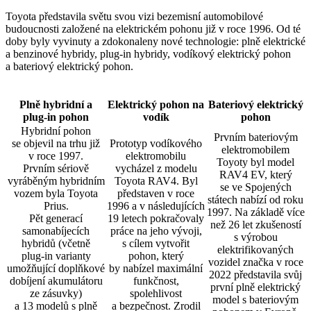
Toyota představila světu svou vizi bezemisní automobilové
budoucnosti založené na elektrickém pohonu již v roce 1996. Od té
doby byly vyvinuty a zdokonaleny nové technologie: plně elektrické
a benzinové hybridy, plug‑in hybridy, vodíkový elektrický pohon
a bateriový elektrický pohon.
Plně hybridní a
Elektrický pohon na
Bateriový elektrický
plug-in pohon
vodík
pohon
Hybridní pohon
Prvním bateriovým
se objevil na trhu již
Prototyp vodíkového
elektromobilem
v roce 1997.
elektromobilu
Toyoty byl model
Prvním sériově
vycházel z modelu
RAV4 EV, který
vyráběným hybridním
Toyota RAV4. Byl
se ve Spojených
vozem byla Toyota
představen v roce
státech nabízí od roku
Prius.
1996 a v následujících
1997. Na základě více
Pět generací
19 letech pokračovaly
než 26 let zkušeností
samonabíjecích
práce na jeho vývoji,
s výrobou
hybridů (včetně
s cílem vytvořit
elektrifikovaných
plug‑in varianty
pohon, který
vozidel značka v roce
umožňující doplňkové
by nabízel maximální
2022 představila svůj
dobíjení akumulátoru
funkčnost,
první plně elektrický
ze zásuvky)
spolehlivost
model s bateriovým
a 13 modelů s plně
a bezpečnost. Zrodil