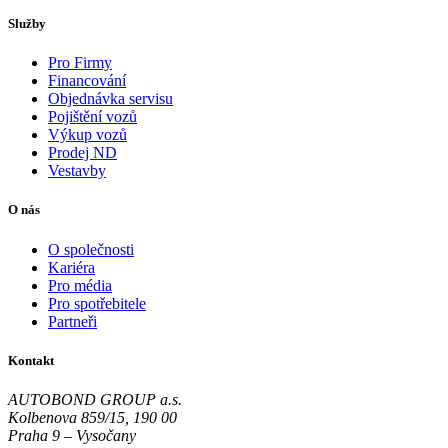
Služby
Pro Firmy
Financování
Objednávka servisu
Pojištění vozů
Výkup vozů
Prodej ND
Vestavby
O nás
O společnosti
Kariéra
Pro média
Pro spotřebitele
Partneři
Kontakt
AUTOBOND GROUP a.s.
Kolbenova 859/15, 190 00
Praha 9 – Vysočany