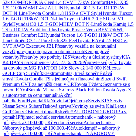
52k COMFORT
KIA Ceed 1.4 CVVT 73kW Comfort
BAIC X35
1.5T 100kW 6MT 4×2 ALL IN
Hyundai i30 1.5 T-GDI 103kW
DCT N-Line
Toyota Corolla 1.8 HSD e-CVT Style
Hyundai Tucson
1.6 T-GDI 118kW DCT N-Line
Toyota C-HR 2.0 HSD e-CVT
Style
Hyundai i30 1.5 T-GDI MHEV DCT N-Line
Škoda Kamiq 1.5
TSI / 110 kW Ambition Plus
Toyota Proace Verso BEV 75kWh
Business Comfort L2
Hyundai Tucson 1.6 T-GDI 118kW DCT N-
Line
Citroën C3 1.2 PureTech 82k Feel
Toyota RAV4 2.5 HSD e-
CVT AWD Executive JBL
Přestavby vozidla na komunální
vozy
Úpravy pro přepravu imobilních osob
Kempingové
vestavby
Přestavby pro potřeby IZS
Vestavby a úložné systémy
KIA
K4 DAYS na Kolbence | 22.–27. 6. 2026
Připravte svůj vůz Toyota
na dovolenou
MG FAKTOR 140: Slevy až 140 000 Kč
Lexus
GOLF Cup 5. ročník
Elektromobilita, která konečně dává
smysl.
Toyota Corolla TS s jedinečným finacováním
Suzuki Swift
Premium CVT za nejnižší cenu v ČR
Toyota Týden: Seznamte se s
novou RAV4
Suzuki Vitara a S-Cross Black Edition
Toyota Aygo X
s automatem za cenu manuálu
Akční
nabídka
Ford
Hyundai
Kia
Novinka
Ojeté vozy
Servis KIA
Servis
Nissan
Servis Subaru
Tisková zpráva
Novinky ze světa Kia!
Lexus
Golf Cup v Ostravici dopadl skvěle!!
AUTOBOND GROUP a.s.
pomáhá
Přijímací technik servisu
Automechanik – náborový
příspěvek až 100.000,- Kč
Vedoucí servisu
Automechanik –
Náborový příspěvek až 100.000,-Kč
Autoklempíř – náborový
příspěvek až 100.000,- Kč
Automechanik – NÁBOROVÝ