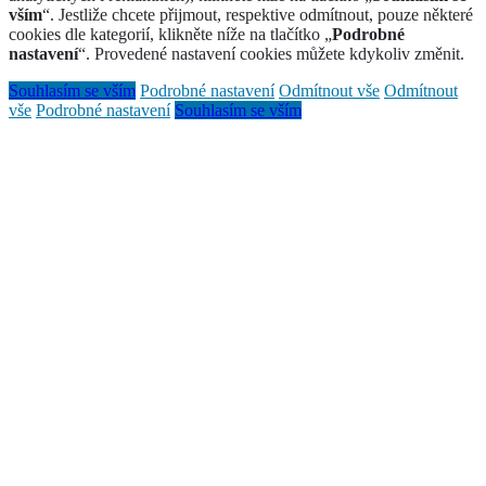
vším
“. Jestliže chcete přijmout, respektive odmítnout, pouze některé
cookies dle kategorií, klikněte níže na tlačítko „
Podrobné
nastavení
“. Provedené nastavení cookies můžete kdykoliv změnit.
Souhlasím se vším
Podrobné nastavení
Odmítnout vše
Odmítnout
vše
Podrobné nastavení
Souhlasím se vším