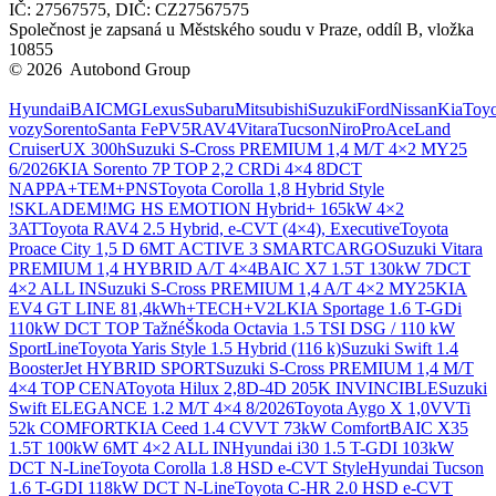
IČ: 27567575, DIČ: CZ27567575
Společnost je zapsaná u Městského soudu v Praze, oddíl B, vložka
10855
© 2026 Autobond Group
Otevřít nastavení preferencí cookies.
Hyundai
BAIC
MG
Lexus
Subaru
Mitsubishi
Suzuki
Ford
Nissan
Kia
Toyo
vozy
Sorento
Santa Fe
PV5
RAV4
Vitara
Tucson
Niro
ProAce
Land
Cruiser
UX 300h
Suzuki S-Cross PREMIUM 1,4 M/T 4×2 MY25
6/2026
KIA Sorento 7P TOP 2,2 CRDi 4×4 8DCT
NAPPA+TEM+PNS
Toyota Corolla 1,8 Hybrid Style
!SKLADEM!
MG HS EMOTION Hybrid+ 165kW 4×2
3AT
Toyota RAV4 2.5 Hybrid, e-CVT (4×4), Executive
Toyota
Proace City 1,5 D 6MT ACTIVE 3 SMARTCARGO
Suzuki Vitara
PREMIUM 1,4 HYBRID A/T 4×4
BAIC X7 1.5T 130kW 7DCT
4×2 ALL IN
Suzuki S-Cross PREMIUM 1,4 A/T 4×2 MY25
KIA
EV4 GT LINE 81,4kWh+TECH+V2L
KIA Sportage 1.6 T-GDi
110kW DCT TOP Tažné
Škoda Octavia 1.5 TSI DSG / 110 kW
SportLine
Toyota Yaris Style 1.5 Hybrid (116 k)
Suzuki Swift 1.4
BoosterJet HYBRID SPORT
Suzuki S-Cross PREMIUM 1,4 M/T
4×4 TOP CENA
Toyota Hilux 2,8D-4D 205K INVINCIBLE
Suzuki
Swift ELEGANCE 1.2 M/T 4×4 8/2026
Toyota Aygo X 1,0VVTi
52k COMFORT
KIA Ceed 1.4 CVVT 73kW Comfort
BAIC X35
1.5T 100kW 6MT 4×2 ALL IN
Hyundai i30 1.5 T-GDI 103kW
DCT N-Line
Toyota Corolla 1.8 HSD e-CVT Style
Hyundai Tucson
1.6 T-GDI 118kW DCT N-Line
Toyota C-HR 2.0 HSD e-CVT