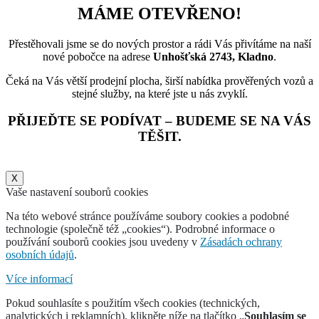
MÁME OTEVŘENO!
Přestěhovali jsme se do nových prostor a rádi Vás přivítáme na naší
nové pobočce na adrese
Unhošťská 2743, Kladno
.
Čeká na Vás větší prodejní plocha, širší nabídka prověřených vozů a
stejné služby, na které jste u nás zvyklí.
PŘIJEĎTE SE PODÍVAT – BUDEME SE NA VÁS
TĚŠIT.
X
Vaše nastavení souborů cookies
Na této webové stránce používáme soubory cookies a podobné
technologie (společně též „cookies“). Podrobné informace o
používání souborů cookies jsou uvedeny v
Zásadách ochrany
osobních údajů
.
Více informací
Pokud souhlasíte s použitím všech cookies (technických,
analytických i reklamních), klikněte níže na tlačítko „
Souhlasím se