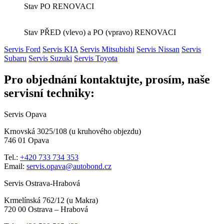
Stav PO RENOVACI
Stav PŘED (vlevo) a PO (vpravo) RENOVACI
Servis Ford
Servis KIA
Servis Mitsubishi
Servis Nissan
Servis
Subaru
Servis Suzuki
Servis Toyota
Pro objednání kontaktujte, prosím, naše
servisní techniky:
Servis Opava
Krnovská 3025/108 (u kruhového objezdu)
746 01 Opava
Tel.:
+420 733 734 353
Email:
servis.opava@autobond.cz
Servis Ostrava-Hrabová
Krmelínská 762/12 (u Makra)
720 00 Ostrava – Hrabová