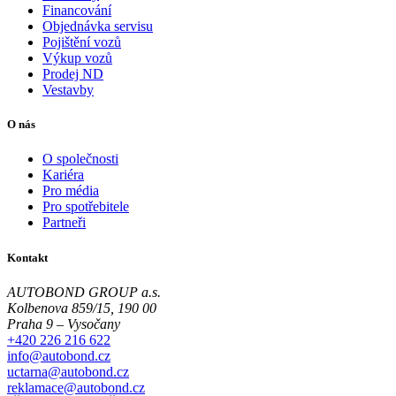
Financování
Objednávka servisu
Pojištění vozů
Výkup vozů
Prodej ND
Vestavby
O nás
O společnosti
Kariéra
Pro média
Pro spotřebitele
Partneři
Kontakt
AUTOBOND GROUP a.s.
Kolbenova 859/15, 190 00
Praha 9 – Vysočany
+420 226 216 622
info@autobond.cz
uctarna@autobond.cz
reklamace@autobond.cz