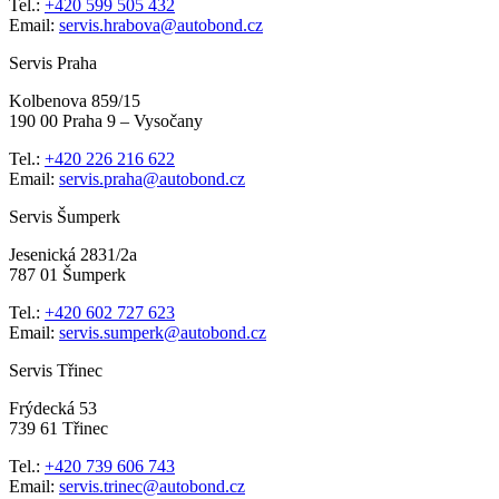
Tel.:
+420 599 505 432
Email:
servis.hrabova@autobond.cz
Servis Praha
Kolbenova 859/15
190 00 Praha 9 – Vysočany
Tel.:
+420 226 216 622
Email:
servis.praha@autobond.cz
Servis Šumperk
Jesenická 2831/2a
787 01 Šumperk
Tel.:
+420 602 727 623
Email:
servis.sumperk@autobond.cz
Servis Třinec
Frýdecká 53
739 61 Třinec
Tel.:
+420 739 606 743
Email:
servis.trinec@autobond.cz