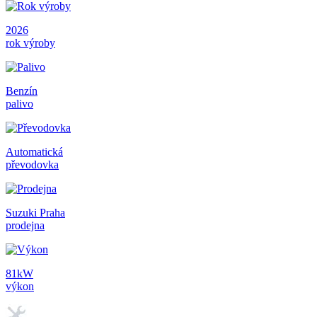
2026
rok výroby
Benzín
palivo
Automatická
převodovka
Suzuki Praha
prodejna
81kW
výkon