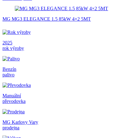
MG MG3 ELEGANCE 1.5 85kW 4×2 5MT
2025
rok výroby
Benzín
palivo
Manuální
převodovka
MG Karlovy Vary
prodejna