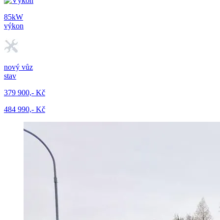
85kW
výkon
nový vůz
stav
379 900,- Kč
484 990,- Kč