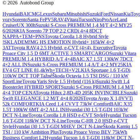
© 2026 Autobond Group
Otevřít nastavení preferencí cookies.
Hyundai
BAIC
MG
Lexus
Subaru
Mitsubishi
Suzuki
Ford
Nissan
Kia
Toyo
vozy
Sorento
Santa Fe
PV5
RAV4
Vitara
Tucson
Niro
ProAce
Land
Cruiser
UX 300h
Suzuki S-Cross PREMIUM 1,4 M/T 4×2 MY25
6/2026
KIA Sorento 7P TOP 2,2 CRDi 4×4 8DCT
NAPPA+TEM+PNS
Toyota Corolla 1,8 Hybrid Style
!SKLADEM!
MG HS EMOTION Hybrid+ 165kW 4×2
3AT
Toyota RAV4 2.5 Hybrid, e-CVT (4×4), Executive
Toyota
Proace City 1,5 D 6MT ACTIVE 3 SMARTCARGO
Suzuki Vitara
PREMIUM 1,4 HYBRID A/T 4×4
BAIC X7 1.5T 130kW 7DCT
4×2 ALL IN
Suzuki S-Cross PREMIUM 1,4 A/T 4×2 MY25
KIA
EV4 GT LINE 81,4kWh+TECH+V2L
KIA Sportage 1.6 T-GDi
110kW DCT TOP Tažné
Škoda Octavia 1.5 TSI DSG / 110 kW
SportLine
Toyota Yaris Style 1.5 Hybrid (116 k)
Suzuki Swift 1.4
BoosterJet HYBRID SPORT
Suzuki S-Cross PREMIUM 1,4 M/T
4×4 TOP CENA
Toyota Hilux 2,8D-4D 205K INVINCIBLE
Suzuki
Swift ELEGANCE 1.2 M/T 4×4 8/2026
Toyota Aygo X 1,0VVTi
52k COMFORT
KIA Ceed 1.4 CVVT 73kW Comfort
BAIC X35
1.5T 100kW 6MT 4×2 ALL IN
Hyundai i30 1.5 T-GDI 103kW
DCT N-Line
Toyota Corolla 1.8 HSD e-CVT Style
Hyundai Tucson
1.6 T-GDI 118kW DCT N-Line
Toyota C-HR 2.0 HSD e-CVT
Style
Hyundai i30 1.5 T-GDI MHEV DCT N-Line
Škoda Kamiq 1.5
TSI / 110 kW Ambition Plus
Toyota Proace Verso BEV 75kWh
Business Comfort L2
Hyundai Tucson 1.6 T-GDI 118kW DCT N-