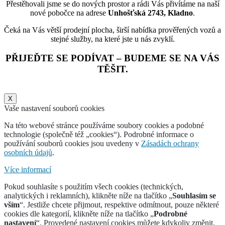
Přestěhovali jsme se do nových prostor a rádi Vás přivítáme na naší
nové pobočce na adrese
Unhošťská 2743, Kladno
.
Čeká na Vás větší prodejní plocha, širší nabídka prověřených vozů a
stejné služby, na které jste u nás zvyklí.
PŘIJEĎTE SE PODÍVAT – BUDEME SE NA VÁS
TĚŠIT.
X
Vaše nastavení souborů cookies
Na této webové stránce používáme soubory cookies a podobné
technologie (společně též „cookies“). Podrobné informace o
používání souborů cookies jsou uvedeny v
Zásadách ochrany
osobních údajů
.
Více informací
Pokud souhlasíte s použitím všech cookies (technických,
analytických i reklamních), klikněte níže na tlačítko „
Souhlasím se
vším
“. Jestliže chcete přijmout, respektive odmítnout, pouze některé
cookies dle kategorií, klikněte níže na tlačítko „
Podrobné
nastavení
“. Provedené nastavení cookies můžete kdykoliv změnit.