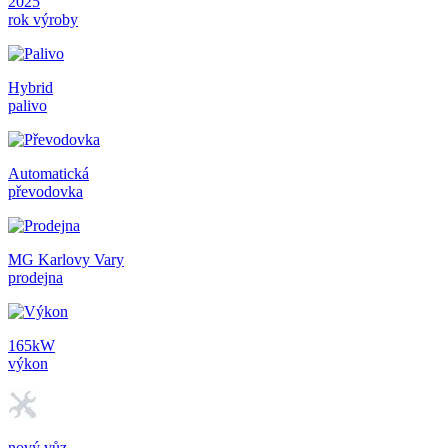
2025
rok výroby
Hybrid
palivo
Automatická
převodovka
MG Karlovy Vary
prodejna
165kW
výkon
nový vůz