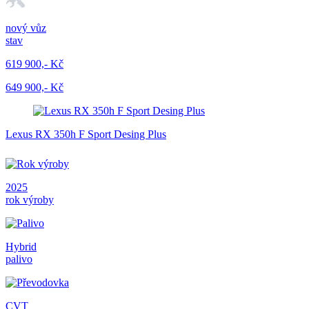
nový vůz
stav
619 900,- Kč
649 900,- Kč
Lexus RX 350h F Sport Desing Plus
2025
rok výroby
Hybrid
palivo
CVT