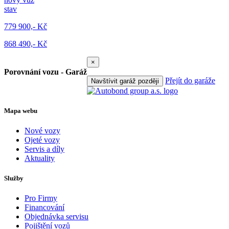
stav
779 900,- Kč
868 490,- Kč
×
Porovnání vozu - Garáž
Přejít do garáže
Navštívit garáž později
Mapa webu
Nové vozy
Ojeté vozy
Servis a díly
Aktuality
Služby
Pro Firmy
Financování
Objednávka servisu
Pojištění vozů