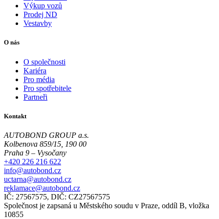
Výkup vozů
Prodej ND
Vestavby
O nás
O společnosti
Kariéra
Pro média
Pro spotřebitele
Partneři
Kontakt
AUTOBOND GROUP a.s.
Kolbenova 859/15, 190 00
Praha 9 – Vysočany
+420 226 216 622
info@autobond.cz
uctarna@autobond.cz
reklamace@autobond.cz
IČ: 27567575, DIČ: CZ27567575
Společnost je zapsaná u Městského soudu v Praze, oddíl B, vložka
10855