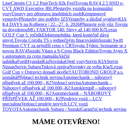
Line
Citroën C3 1.2 PureTech 82k Feel
Toyota RAV4 2.5 HSD e-
CVT AWD Executive JBL
Přestavby vozidla na komunální
vozy
Úpravy pro přepravu imobilních osob
Kempingové
vestavby
Přestavby pro potřeby IZS
Vestavby a úložné systémy
KIA
K4 DAYS na Kolbence | 22.–27. 6. 2026
Připravte svůj vůz Toyota
na dovolenou
MG FAKTOR 140: Slevy až 140 000 Kč
Lexus
GOLF Cup 5. ročník
Elektromobilita, která konečně dává
smysl.
Toyota Corolla TS s jedinečným finacováním
Suzuki Swift
Premium CVT za nejnižší cenu v ČR
Toyota Týden: Seznamte se s
novou RAV4
Suzuki Vitara a S-Cross Black Edition
Toyota Aygo X
s automatem za cenu manuálu
Akční
nabídka
Ford
Hyundai
Kia
Novinka
Ojeté vozy
Servis KIA
Servis
Nissan
Servis Subaru
Tisková zpráva
Novinky ze světa Kia!
Lexus
Golf Cup v Ostravici dopadl skvěle!!
AUTOBOND GROUP a.s.
pomáhá
Přijímací technik servisu
Automechanik – náborový
příspěvek až 100.000,- Kč
Vedoucí servisu
Automechanik –
Náborový příspěvek až 100.000,-Kč
Autoklempíř – náborový
příspěvek až 100.000,- Kč
Automechanik – NÁBOROVÝ
PŘÍSPĚVEK AŽ 100.000,- Kč
Prodejce vozů – LCV
specialista
Vedoucí prodeje nových LCV vozů
TOYOTA
Automechanik Subaru / Suzuki
Garanční technik servisu
MÁME OTEVŘENO!