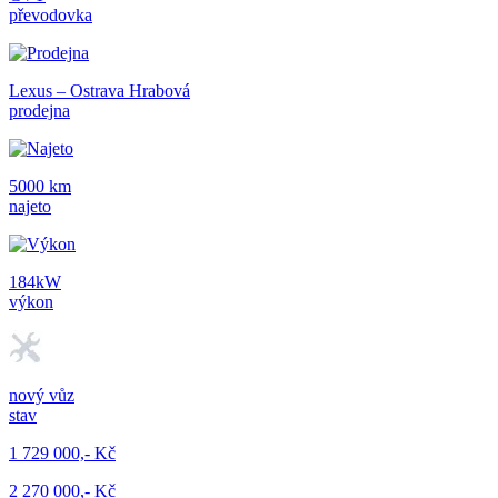
převodovka
Lexus – Ostrava Hrabová
prodejna
5000 km
najeto
184kW
výkon
nový vůz
stav
1 729 000,- Kč
2 270 000,- Kč