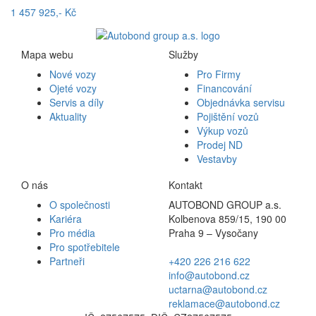
1 457 925,- Kč
Mapa webu
Služby
Nové vozy
Pro Firmy
Ojeté vozy
Financování
Servis a díly
Objednávka servisu
Aktuality
Pojištění vozů
Výkup vozů
Prodej ND
Vestavby
O nás
Kontakt
O společnosti
AUTOBOND GROUP a.s.
Kariéra
Kolbenova 859/15, 190 00
Pro média
Praha 9 – Vysočany
Pro spotřebitele
Partneři
+420 226 216 622
info@autobond.cz
uctarna@autobond.cz
reklamace@autobond.cz