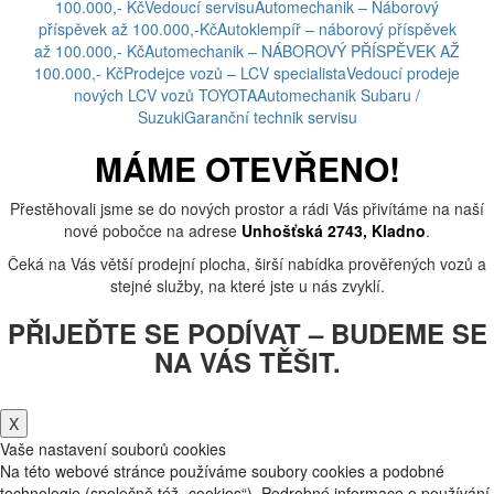
100.000,- Kč
Vedoucí servisu
Automechanik – Náborový
příspěvek až 100.000,-Kč
Autoklempíř – náborový příspěvek
až 100.000,- Kč
Automechanik – NÁBOROVÝ PŘÍSPĚVEK AŽ
100.000,- Kč
Prodejce vozů – LCV specialista
Vedoucí prodeje
nových LCV vozů TOYOTA
Automechanik Subaru /
Suzuki
Garanční technik servisu
MÁME OTEVŘENO!
Přestěhovali jsme se do nových prostor a rádi Vás přivítáme na naší
nové pobočce na adrese
Unhošťská 2743, Kladno
.
Čeká na Vás větší prodejní plocha, širší nabídka prověřených vozů a
stejné služby, na které jste u nás zvyklí.
PŘIJEĎTE SE PODÍVAT – BUDEME SE
NA VÁS TĚŠIT.
X
Vaše nastavení souborů cookies
Na této webové stránce používáme soubory cookies a podobné
technologie (společně též „cookies“). Podrobné informace o používání