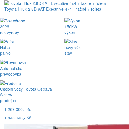
Toyota Hilux 2.8D 6AT Executive 4×4 + tažné + roleta
2026
150kW
rok výroby
výkon
Nafta
nový vůz
palivo
stav
Automatická
převodovka
Osobní vozy Toyota Ostrava –
Svinov
prodejna
1 269 000,- Kč
1 443 946,- Kč