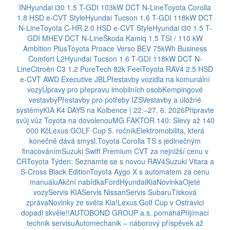
IN
Hyundai i30 1.5 T-GDI 103kW DCT N-Line
Toyota Corolla
1.8 HSD e-CVT Style
Hyundai Tucson 1.6 T-GDI 118kW DCT
N-Line
Toyota C-HR 2.0 HSD e-CVT Style
Hyundai i30 1.5 T-
GDI MHEV DCT N-Line
Škoda Kamiq 1.5 TSI / 110 kW
Ambition Plus
Toyota Proace Verso BEV 75kWh Business
Comfort L2
Hyundai Tucson 1.6 T-GDI 118kW DCT N-
Line
Citroën C3 1.2 PureTech 82k Feel
Toyota RAV4 2.5 HSD
e-CVT AWD Executive JBL
Přestavby vozidla na komunální
vozy
Úpravy pro přepravu imobilních osob
Kempingové
vestavby
Přestavby pro potřeby IZS
Vestavby a úložné
systémy
KIA K4 DAYS na Kolbence | 22.–27. 6. 2026
Připravte
svůj vůz Toyota na dovolenou
MG FAKTOR 140: Slevy až 140
000 Kč
Lexus GOLF Cup 5. ročník
Elektromobilita, která
konečně dává smysl.
Toyota Corolla TS s jedinečným
finacováním
Suzuki Swift Premium CVT za nejnižší cenu v
ČR
Toyota Týden: Seznamte se s novou RAV4
Suzuki Vitara a
S-Cross Black Edition
Toyota Aygo X s automatem za cenu
manuálu
Akční nabídka
Ford
Hyundai
Kia
Novinka
Ojeté
vozy
Servis KIA
Servis Nissan
Servis Subaru
Tisková
zpráva
Novinky ze světa Kia!
Lexus Golf Cup v Ostravici
dopadl skvěle!!
AUTOBOND GROUP a.s. pomáhá
Přijímací
technik servisu
Automechanik – náborový příspěvek až