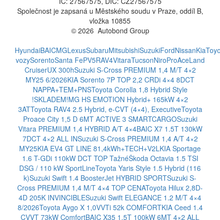
IČ: 27567575, DIČ: CZ27567575
Společnost je zapsaná u Městského soudu v Praze, oddíl B,
vložka 10855
© 2026 Autobond Group
Otevřít nastavení preferencí cookies.
Hyundai
BAIC
MG
Lexus
Subaru
Mitsubishi
Suzuki
Ford
Nissan
Kia
Toyo
vozy
Sorento
Santa Fe
PV5
RAV4
Vitara
Tucson
Niro
ProAce
Land
Cruiser
UX 300h
Suzuki S-Cross PREMIUM 1,4 M/T 4×2
MY25 6/2026
KIA Sorento 7P TOP 2,2 CRDi 4×4 8DCT
NAPPA+TEM+PNS
Toyota Corolla 1,8 Hybrid Style
!SKLADEM!
MG HS EMOTION Hybrid+ 165kW 4×2
3AT
Toyota RAV4 2.5 Hybrid, e-CVT (4×4), Executive
Toyota
Proace City 1,5 D 6MT ACTIVE 3 SMARTCARGO
Suzuki
Vitara PREMIUM 1,4 HYBRID A/T 4×4
BAIC X7 1.5T 130kW
7DCT 4×2 ALL IN
Suzuki S-Cross PREMIUM 1,4 A/T 4×2
MY25
KIA EV4 GT LINE 81,4kWh+TECH+V2L
KIA Sportage
1.6 T-GDi 110kW DCT TOP Tažné
Škoda Octavia 1.5 TSI
DSG / 110 kW SportLine
Toyota Yaris Style 1.5 Hybrid (116
k)
Suzuki Swift 1.4 BoosterJet HYBRID SPORT
Suzuki S-
Cross PREMIUM 1,4 M/T 4×4 TOP CENA
Toyota Hilux 2,8D-
4D 205K INVINCIBLE
Suzuki Swift ELEGANCE 1.2 M/T 4×4
8/2026
Toyota Aygo X 1,0VVTi 52k COMFORT
KIA Ceed 1.4
CVVT 73kW Comfort
BAIC X35 1.5T 100kW 6MT 4×2 ALL