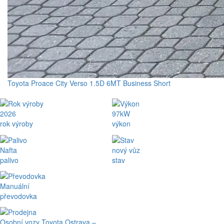
Toyota Proace City Verso 1.5D 6MT Business Short
2026
97kW
rok výroby
výkon
Nafta
nový vůz
palivo
stav
Manuální
převodovka
Osobní vozy Toyota Ostrava –