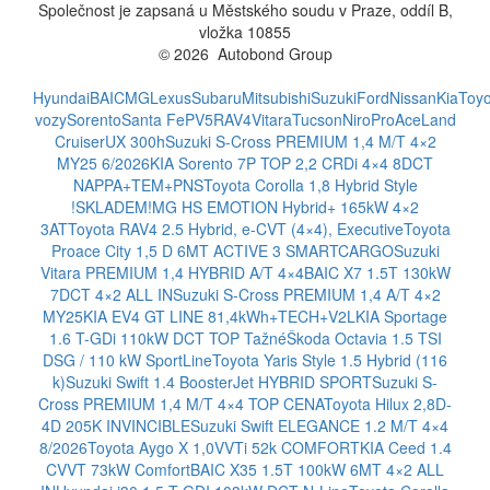
Společnost je zapsaná u Městského soudu v Praze, oddíl B,
vložka 10855
© 2026 Autobond Group
Otevřít nastavení preferencí cookies.
Hyundai
BAIC
MG
Lexus
Subaru
Mitsubishi
Suzuki
Ford
Nissan
Kia
Toyo
vozy
Sorento
Santa Fe
PV5
RAV4
Vitara
Tucson
Niro
ProAce
Land
Cruiser
UX 300h
Suzuki S-Cross PREMIUM 1,4 M/T 4×2
MY25 6/2026
KIA Sorento 7P TOP 2,2 CRDi 4×4 8DCT
NAPPA+TEM+PNS
Toyota Corolla 1,8 Hybrid Style
!SKLADEM!
MG HS EMOTION Hybrid+ 165kW 4×2
3AT
Toyota RAV4 2.5 Hybrid, e-CVT (4×4), Executive
Toyota
Proace City 1,5 D 6MT ACTIVE 3 SMARTCARGO
Suzuki
Vitara PREMIUM 1,4 HYBRID A/T 4×4
BAIC X7 1.5T 130kW
7DCT 4×2 ALL IN
Suzuki S-Cross PREMIUM 1,4 A/T 4×2
MY25
KIA EV4 GT LINE 81,4kWh+TECH+V2L
KIA Sportage
1.6 T-GDi 110kW DCT TOP Tažné
Škoda Octavia 1.5 TSI
DSG / 110 kW SportLine
Toyota Yaris Style 1.5 Hybrid (116
k)
Suzuki Swift 1.4 BoosterJet HYBRID SPORT
Suzuki S-
Cross PREMIUM 1,4 M/T 4×4 TOP CENA
Toyota Hilux 2,8D-
4D 205K INVINCIBLE
Suzuki Swift ELEGANCE 1.2 M/T 4×4
8/2026
Toyota Aygo X 1,0VVTi 52k COMFORT
KIA Ceed 1.4
CVVT 73kW Comfort
BAIC X35 1.5T 100kW 6MT 4×2 ALL