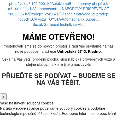
příspěvek až 100.000,-Kč
Autoklempíř – náborový příspěvek
až 100.000,- Kč
Automechanik – NÁBOROVÝ PŘÍSPĚVEK AŽ
100.000,- Kč
Prodejce vozů – LCV specialista
Vedoucí prodeje
nových LCV vozů TOYOTA
Automechanik Subaru /
Suzuki
Garanční technik servisu
MÁME OTEVŘENO!
Přestěhovali jsme se do nových prostor a rádi Vás přivítáme na naší
nové pobočce na adrese
Unhošťská 2743, Kladno
.
Čeká na Vás větší prodejní plocha, širší nabídka prověřených vozů a
stejné služby, na které jste u nás zvyklí.
PŘIJEĎTE SE PODÍVAT – BUDEME SE
NA VÁS TĚŠIT.
X
Vaše nastavení souborů cookies
Na této webové stránce používáme soubory cookies a podobné
technologie (společně též „cookies“). Podrobné informace o používání