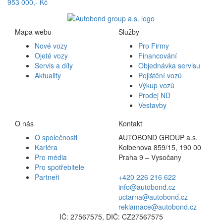
953 000,- Kč
Mapa webu
Služby
Nové vozy
Pro Firmy
Ojeté vozy
Financování
Servis a díly
Objednávka servisu
Aktuality
Pojištění vozů
Výkup vozů
Prodej ND
Vestavby
O nás
Kontakt
O společnosti
AUTOBOND GROUP a.s.
Kariéra
Kolbenova 859/15, 190 00
Pro média
Praha 9 – Vysočany
Pro spotřebitele
Partneři
+420 226 216 622
info@autobond.cz
uctarna@autobond.cz
reklamace@autobond.cz
IČ: 27567575, DIČ: CZ27567575