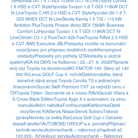
IN
Hyundai i30 1.5 T-GDI 103kW DCT N-Line
Toyota Corolla
1.8 HSD e-CVT Style
Hyundai Tucson 1.6 T-GDI 118kW DCT
N-Line
Toyota C-HR 2.0 HSD e-CVT Style
Hyundai i30 1.5 T-
GDI MHEV DCT N-Line
Škoda Kamiq 1.5 TSI / 110 kW
Ambition Plus
Toyota Proace Verso BEV 75kWh Business
Comfort L2
Hyundai Tucson 1.6 T-GDI 118kW DCT N-
Line
Citroën C3 1.2 PureTech 82k Feel
Toyota RAV4 2.5 HSD
e-CVT AWD Executive JBL
Přestavby vozidla na komunální
vozy
Úpravy pro přepravu imobilních osob
Kempingové
vestavby
Přestavby pro potřeby IZS
Vestavby a úložné
systémy
KIA K4 DAYS na Kolbence | 22.–27. 6. 2026
Připravte
svůj vůz Toyota na dovolenou
MG FAKTOR 140: Slevy až 140
000 Kč
Lexus GOLF Cup 5. ročník
Elektromobilita, která
konečně dává smysl.
Toyota Corolla TS s jedinečným
finacováním
Suzuki Swift Premium CVT za nejnižší cenu v
ČR
Toyota Týden: Seznamte se s novou RAV4
Suzuki Vitara a
S-Cross Black Edition
Toyota Aygo X s automatem za cenu
manuálu
Akční nabídka
Ford
Hyundai
Kia
Novinka
Ojeté
vozy
Servis KIA
Servis Nissan
Servis Subaru
Tisková
zpráva
Novinky ze světa Kia!
Lexus Golf Cup v Ostravici
dopadl skvěle!!
AUTOBOND GROUP a.s. pomáhá
Přijímací
technik servisu
Automechanik – náborový příspěvek až
100.000,- Kč
Vedoucí servisu
Automechanik – Náborový