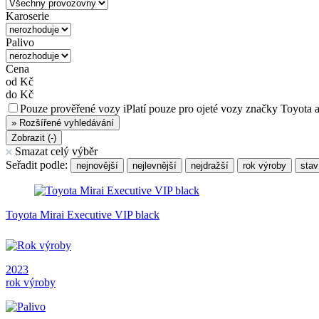
Karoserie
Palivo
Cena
od
Kč
do
Kč
Pouze prověřené vozy
i
Platí pouze pro ojeté vozy značky Toyota 
»
Rozšířené vyhledávání
Zobrazit (
-
)
Smazat celý výběr
Seřadit podle:
nejnovější
nejlevnější
nejdražší
rok výroby
stav
Toyota Mirai Executive VIP black
2023
rok výroby