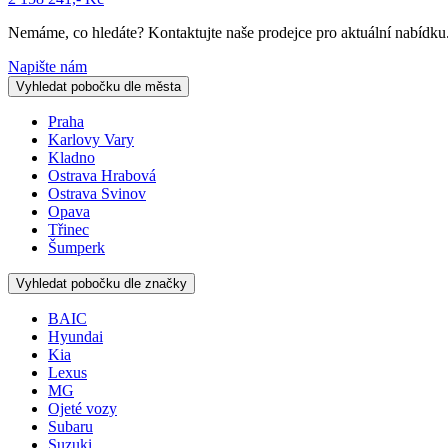
Nemáme, co hledáte? Kontaktujte naše prodejce pro aktuální nabídku
Napište nám
Vyhledat pobočku dle města
Praha
Karlovy Vary
Kladno
Ostrava Hrabová
Ostrava Svinov
Opava
Třinec
Šumperk
Vyhledat pobočku dle značky
BAIC
Hyundai
Kia
Lexus
MG
Ojeté vozy
Subaru
Suzuki