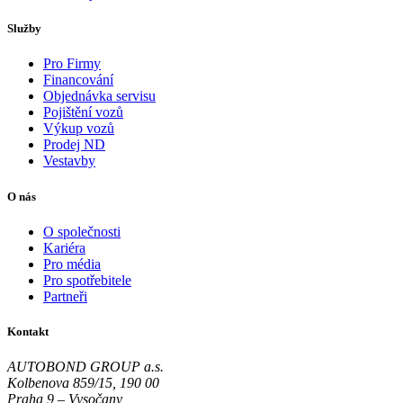
Služby
Pro Firmy
Financování
Objednávka servisu
Pojištění vozů
Výkup vozů
Prodej ND
Vestavby
O nás
O společnosti
Kariéra
Pro média
Pro spotřebitele
Partneři
Kontakt
AUTOBOND GROUP a.s.
Kolbenova 859/15, 190 00
Praha 9 – Vysočany