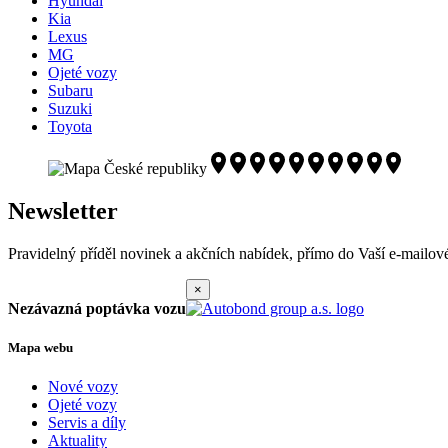
Hyundai
Kia
Lexus
MG
Ojeté vozy
Subaru
Suzuki
Toyota
Newsletter
Pravidelný příděl novinek a akčních nabídek, přímo do Vaší e-mailov
×
Nezávazná poptávka vozu
Mapa webu
Nové vozy
Ojeté vozy
Servis a díly
Aktuality