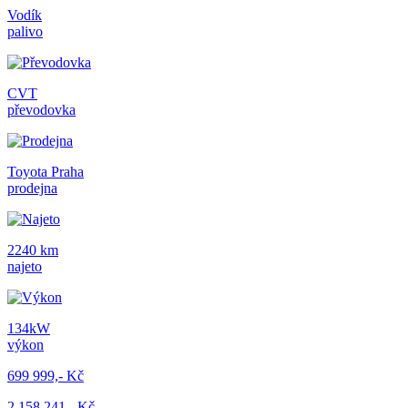
Vodík
palivo
CVT
převodovka
Toyota Praha
prodejna
2240 km
najeto
134kW
výkon
699 999,- Kč
2 158 241,- Kč