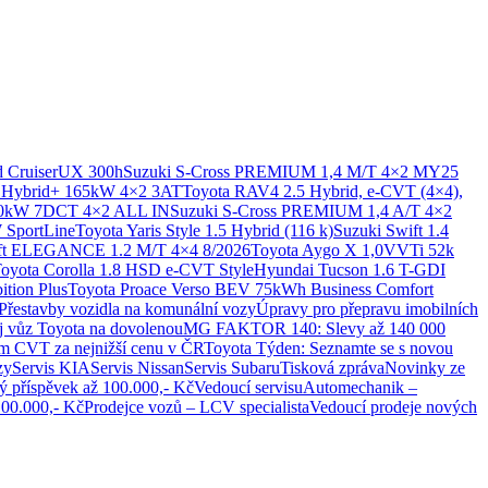
 Cruiser
UX 300h
Suzuki S-Cross PREMIUM 1,4 M/T 4×2 MY25
ybrid+ 165kW 4×2 3AT
Toyota RAV4 2.5 Hybrid, e-CVT (4×4),
30kW 7DCT 4×2 ALL IN
Suzuki S-Cross PREMIUM 1,4 A/T 4×2
 SportLine
Toyota Yaris Style 1.5 Hybrid (116 k)
Suzuki Swift 1.4
ift ELEGANCE 1.2 M/T 4×4 8/2026
Toyota Aygo X 1,0VVTi 52k
oyota Corolla 1.8 HSD e-CVT Style
Hyundai Tucson 1.6 T-GDI
tion Plus
Toyota Proace Verso BEV 75kWh Business Comfort
Přestavby vozidla na komunální vozy
Úpravy pro přepravu imobilních
ůj vůz Toyota na dovolenou
MG FAKTOR 140: Slevy až 140 000
m CVT za nejnižší cenu v ČR
Toyota Týden: Seznamte se s novou
zy
Servis KIA
Servis Nissan
Servis Subaru
Tisková zpráva
Novinky ze
 příspěvek až 100.000,- Kč
Vedoucí servisu
Automechanik –
0.000,- Kč
Prodejce vozů – LCV specialista
Vedoucí prodeje nových