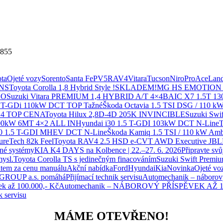
0855
ta
Ojeté vozy
Sorento
Santa Fe
PV5
RAV4
Vitara
Tucson
Niro
ProAce
Land
PNS
Toyota Corolla 1,8 Hybrid Style !SKLADEM!
MG HS EMOTION H
GO
Suzuki Vitara PREMIUM 1,4 HYBRID A/T 4×4
BAIC X7 1.5T 1
6 T-GDi 110kW DCT TOP Tažné
Škoda Octavia 1.5 TSI DSG / 110 kW
4×4 TOP CENA
Toyota Hilux 2,8D-4D 205K INVINCIBLE
Suzuki Sw
00kW 6MT 4×2 ALL IN
Hyundai i30 1.5 T-GDI 103kW DCT N-Line
T
30 1.5 T-GDI MHEV DCT N-Line
Škoda Kamiq 1.5 TSI / 110 kW Ambi
ureTech 82k Feel
Toyota RAV4 2.5 HSD e-CVT AWD Executive JBL
žné systémy
KIA K4 DAYS na Kolbence | 22.–27. 6. 2026
Připravte sv
mysl.
Toyota Corolla TS s jedinečným finacováním
Suzuki Swift Premiu
tem za cenu manuálu
Akční nabídka
Ford
Hyundai
Kia
Novinka
Ojeté vo
OUP a.s. pomáhá
Přijímací technik servisu
Automechanik – náborový
ek až 100.000,- Kč
Automechanik – NÁBOROVÝ PŘÍSPĚVEK AŽ 10
k servisu
MÁME OTEVŘENO!