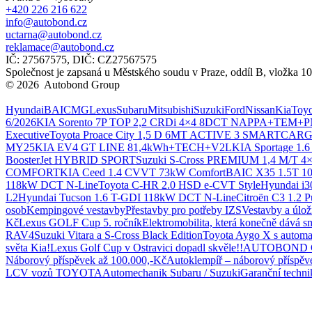
+420 226 216 622
info@autobond.cz
uctarna@autobond.cz
reklamace@autobond.cz
IČ: 27567575, DIČ: CZ27567575
Společnost je zapsaná u Městského soudu v Praze, oddíl B, vložka 1
© 2026 Autobond Group
Otevřít nastavení preferencí cookies.
Hyundai
BAIC
MG
Lexus
Subaru
Mitsubishi
Suzuki
Ford
Nissan
Kia
Toyo
6/2026
KIA Sorento 7P TOP 2,2 CRDi 4×4 8DCT NAPPA+TEM+
Executive
Toyota Proace City 1,5 D 6MT ACTIVE 3 SMARTCAR
MY25
KIA EV4 GT LINE 81,4kWh+TECH+V2L
KIA Sportage 1.
BoosterJet HYBRID SPORT
Suzuki S-Cross PREMIUM 1,4 M/T 
COMFORT
KIA Ceed 1.4 CVVT 73kW Comfort
BAIC X35 1.5T 1
118kW DCT N-Line
Toyota C-HR 2.0 HSD e-CVT Style
Hyundai i
L2
Hyundai Tucson 1.6 T-GDI 118kW DCT N-Line
Citroën C3 1.2 P
osob
Kempingové vestavby
Přestavby pro potřeby IZS
Vestavby a úlo
Kč
Lexus GOLF Cup 5. ročník
Elektromobilita, která konečně dává s
RAV4
Suzuki Vitara a S-Cross Black Edition
Toyota Aygo X s automa
světa Kia!
Lexus Golf Cup v Ostravici dopadl skvěle!!
AUTOBOND GR
Náborový příspěvek až 100.000,-Kč
Autoklempíř – náborový příspěv
LCV vozů TOYOTA
Automechanik Subaru / Suzuki
Garanční techni