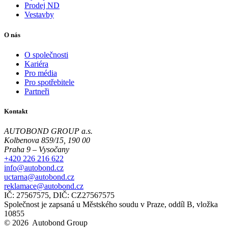
Prodej ND
Vestavby
O nás
O společnosti
Kariéra
Pro média
Pro spotřebitele
Partneři
Kontakt
AUTOBOND GROUP a.s.
Kolbenova 859/15, 190 00
Praha 9 – Vysočany
+420 226 216 622
info@autobond.cz
uctarna@autobond.cz
reklamace@autobond.cz
IČ: 27567575, DIČ: CZ27567575
Společnost je zapsaná u Městského soudu v Praze, oddíl B, vložka
10855
© 2026 Autobond Group