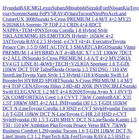
Otevřít nastavení preferencí cookies.
Hyundai
BAIC
MG
Lexus
Subaru
Mitsubishi
Suzuki
Ford
Nissan
Kia
Toyo
vozy
Sorento
Santa Fe
PV5
RAV4
Vitara
Tucson
Niro
ProAce
Land
Cruiser
UX 300h
Suzuki S-Cross PREMIUM 1,4 M/T 4×2 MY25
6/2026
KIA Sorento 7P TOP 2,2 CRDi 4×4 8DCT
NAPPA+TEM+PNS
Toyota Corolla 1,8 Hybrid Style
!SKLADEM!
MG HS EMOTION Hybrid+ 165kW 4×2
3AT
Toyota RAV4 2.5 Hybrid, e-CVT (4×4), Executive
Toyota
Proace City 1,5 D 6MT ACTIVE 3 SMARTCARGO
Suzuki Vitara
PREMIUM 1,4 HYBRID A/T 4×4
BAIC X7 1.5T 130kW 7DCT
4×2 ALL IN
Suzuki S-Cross PREMIUM 1,4 A/T 4×2 MY25
KIA
EV4 GT LINE 81,4kWh+TECH+V2L
KIA Sportage 1.6 T-GDi
110kW DCT TOP Tažné
Škoda Octavia 1.5 TSI DSG / 110 kW
SportLine
Toyota Yaris Style 1.5 Hybrid (116 k)
Suzuki Swift 1.4
BoosterJet HYBRID SPORT
Suzuki S-Cross PREMIUM 1,4 M/T
4×4 TOP CENA
Toyota Hilux 2,8D-4D 205K INVINCIBLE
Suzuki
Swift ELEGANCE 1.2 M/T 4×4 8/2026
Toyota Aygo X 1,0VVTi
52k COMFORT
KIA Ceed 1.4 CVVT 73kW Comfort
BAIC X35
1.5T 100kW 6MT 4×2 ALL IN
Hyundai i30 1.5 T-GDI 103kW
DCT N-Line
Toyota Corolla 1.8 HSD e-CVT Style
Hyundai Tucson
1.6 T-GDI 118kW DCT N-Line
Toyota C-HR 2.0 HSD e-CVT
Style
Hyundai i30 1.5 T-GDI MHEV DCT N-Line
Škoda Kamiq 1.5
TSI / 110 kW Ambition Plus
Toyota Proace Verso BEV 75kWh
Business Comfort L2
Hyundai Tucson 1.6 T-GDI 118kW DCT N-
Line
Citroën C3 1.2 PureTech 82k Feel
Toyota RAV4 2.5 HSD e-