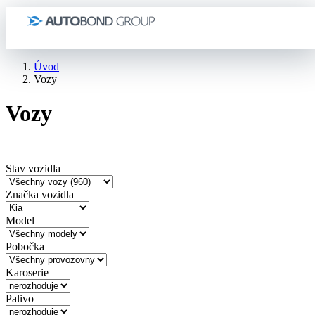
Úvod
Vozy
Vozy
Stav vozidla
Značka vozidla
Model
Pobočka
Karoserie
Palivo