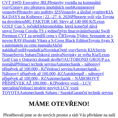
CVT AWD Executive JBL
Přestavby vozidla na komunální
vozy
Úpravy pro přepravu imobilních osob
Kempingové
vestavby
Přestavby pro potřeby IZS
Vestavby a úložné systémy
KIA
K4 DAYS na Kolbence | 22.–27. 6. 2026
Připravte svůj vůz Toyota
na dovolenou
MG FAKTOR 140: Slevy až 140 000 Kč
Lexus
GOLF Cup 5. ročník
Elektromobilita, která konečně dává
smysl.
Toyota Corolla TS s jedinečným finacováním
Suzuki Swift
Premium CVT za nejnižší cenu v ČR
Toyota Týden: Seznamte se s
novou RAV4
Suzuki Vitara a S-Cross Black Edition
Toyota Aygo X
s automatem za cenu manuálu
Akční
nabídka
Ford
Hyundai
Kia
Novinka
Ojeté vozy
Servis KIA
Servis
Nissan
Servis Subaru
Tisková zpráva
Novinky ze světa Kia!
Lexus
Golf Cup v Ostravici dopadl skvěle!!
AUTOBOND GROUP a.s.
pomáhá
Přijímací technik servisu
Automechanik – náborový
příspěvek až 100.000,- Kč
Vedoucí servisu
Automechanik –
Náborový příspěvek až 100.000,-Kč
Autoklempíř – náborový
příspěvek až 100.000,- Kč
Automechanik – NÁBOROVÝ
PŘÍSPĚVEK AŽ 100.000,- Kč
Prodejce vozů – LCV
specialista
Vedoucí prodeje nových LCV vozů
TOYOTA
Automechanik Subaru / Suzuki
Garanční technik servisu
MÁME OTEVŘENO!
Přestěhovali jsme se do nových prostor a rádi Vás přivítáme na naší