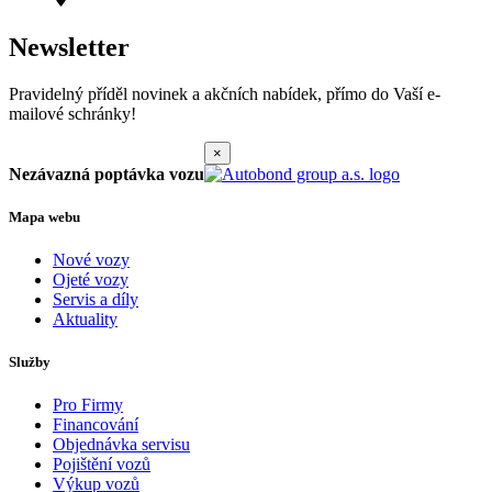
Newsletter
Pravidelný příděl novinek a akčních nabídek, přímo do Vaší e-
mailové schránky!
×
Nezávazná poptávka vozu
Mapa webu
Nové vozy
Ojeté vozy
Servis a díly
Aktuality
Služby
Pro Firmy
Financování
Objednávka servisu
Pojištění vozů
Výkup vozů