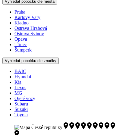
Vyhledat pobočku dle města
Praha
Karlovy Vary
Kladno
Ostrava Hrabová
Ostrava Svinov
Opava
Třinec
Šumperk
Vyhledat pobočku dle značky
BAIC
Hyundai
Kia
Lexus
MG
Ojeté vozy
Subaru
Suzuki
Toyota