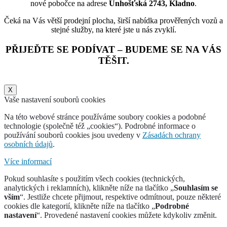
nové pobočce na adrese
Unhošťská 2743, Kladno
.
Čeká na Vás větší prodejní plocha, širší nabídka prověřených vozů a
stejné služby, na které jste u nás zvyklí.
PŘIJEĎTE SE PODÍVAT – BUDEME SE NA VÁS
TĚŠIT.
X
Vaše nastavení souborů cookies
Na této webové stránce používáme soubory cookies a podobné
technologie (společně též „cookies“). Podrobné informace o
používání souborů cookies jsou uvedeny v
Zásadách ochrany
osobních údajů
.
Více informací
Pokud souhlasíte s použitím všech cookies (technických,
analytických i reklamních), klikněte níže na tlačítko „
Souhlasím se
vším
“. Jestliže chcete přijmout, respektive odmítnout, pouze některé
cookies dle kategorií, klikněte níže na tlačítko „
Podrobné
nastavení
“. Provedené nastavení cookies můžete kdykoliv změnit.