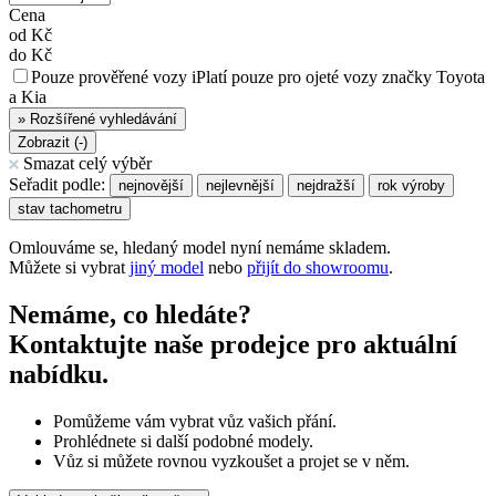
Cena
od
Kč
do
Kč
Pouze prověřené vozy
i
Platí pouze pro ojeté vozy značky Toyota
a Kia
»
Rozšířené vyhledávání
Zobrazit (
-
)
Smazat celý výběr
Seřadit podle:
nejnovější
nejlevnější
nejdražší
rok výroby
stav tachometru
Omlouváme se, hledaný model nyní nemáme skladem.
Můžete si vybrat
jiný model
nebo
přijít do showroomu
.
Nemáme, co hledáte?
Kontaktujte naše prodejce pro aktuální
nabídku.
Pomůžeme vám vybrat vůz vašich přání.
Prohlédnete si další podobné modely.
Vůz si můžete rovnou vyzkoušet a projet se v něm.